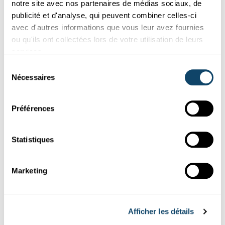
notre site avec nos partenaires de médias sociaux, de
publicité et d'analyse, qui peuvent combiner celles-ci
avec d'autres informations que vous leur avez fournies
Mr Science
ou qu'ils ont collectées lors de votre utilisation de leurs
services.
SONNENËNNERGANG
Sélection
Firwat gëtt den Himmel owes rout?
Nécessaires
du
Wéi kënnt et, dass den Himmel owes an och moies seng Faarf
consentement
ännert?
Préférences
Statistiques
Marketing
Afficher les détails