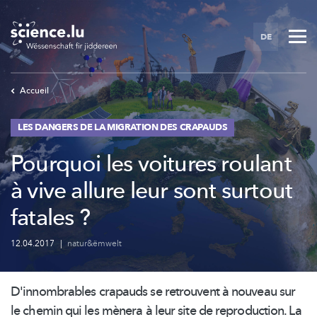
Skip
to
DE
main
content
Accueil
LES DANGERS DE LA MIGRATION DES CRAPAUDS
Pourquoi les voitures roulant
à vive allure leur sont surtout
fatales ?
12.04.2017
|
natur&ëmwelt
D'innombrables
crapauds se retrouvent à nouveau sur
le chemin qui les mènera à leur site de reproduction. La