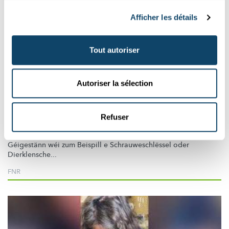
Afficher les détails
Tout autoriser
Mr Science
Autoriser la sélection
RÄTSEL AUS DEM ALLDAG
Refuser
Wou kënnt metallesche Geroch hier?
Firwat richen eigentlech eng Mënz oder aner metallesch
Géigestänn wéi zum Beispill e
Schrauweschlëssel
oder
Dierklensche...
FNR