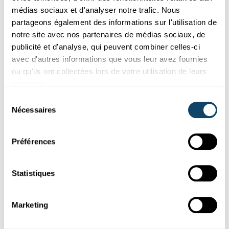
médias sociaux et d'analyser notre trafic. Nous
partageons également des informations sur l'utilisation de
notre site avec nos partenaires de médias sociaux, de
publicité et d'analyse, qui peuvent combiner celles-ci
avec d'autres informations que vous leur avez fournies
ou qu'ils ont collectées lors de votre utilisation de leurs
services.
Expérimenter
Sélection
Nécessaires
du
SCIENCE-TRICK
consentement
En Hiewel hëlleft hiewen
Préférences
Mat dësem klenge Science-Trick ka souguer e Kand en
Erwuessenen
„ophiewen“.
Statistiques
FNR
Marketing