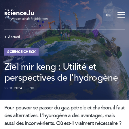
Skip
to
DE
main
content
Accueil
SCIENCE CHECK
Ziel mir keng : Utilité et
perspectives de l'hydrogène
22.10.2024
|
FNR
Pour pouvoir se passer du gaz, pétrole et charbon, il faut
des alternatives. L'hydrogène a des avantages, mais
aussi des
inconvénients.
Où est-il vraiment nécessaire ?