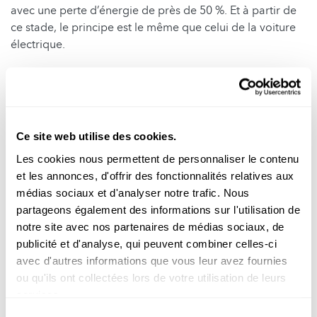
avec une perte d’énergie de près de 50 %. Et à partir de
ce stade, le principe est le même que celui de la voiture
électrique.
Cependant, en passant par l’hydrogène, on a consommé
4,5 mégajoules, pour n’en dépenser que 1 mégajoule sur
la route. Près de 80 % de l'énergie initiale est perdue. La
voiture électrique est donc de loin plus efficace.
Ce site web utilise des cookies.
Les cookies nous permettent de personnaliser le contenu
et les annonces, d'offrir des fonctionnalités relatives aux
médias sociaux et d'analyser notre trafic. Nous
partageons également des informations sur l'utilisation de
notre site avec nos partenaires de médias sociaux, de
publicité et d'analyse, qui peuvent combiner celles-ci
avec d'autres informations que vous leur avez fournies
De plus, l'infrastructure pour les voitures électriques
ou qu'ils ont collectées lors de votre utilisation de leurs
s'améliore progressivement, les batteries sont de plus en
services.
plus efficaces et abordables, et un marché du recyclage
se développe.
Sélection