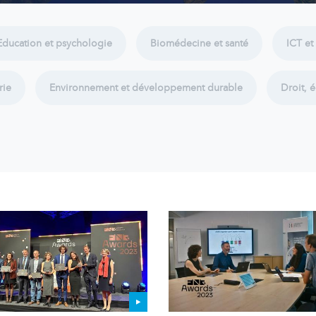
Education et psychologie
Biomédecine et santé
ICT et
rie
Environnement et développement durable
Droit, 