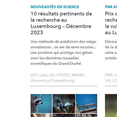
NOUVEAUTÉS EN SCIENCE
FNR A
10 résultats pertinents de
Prix 
la recherche au
rech
Luxembourg – Décembre
la vu
2023
au L
Une méthode de prédiction des
méga-
Découvr
inondations
; un ver de terre inconnu ;
de la 
une protéine qui protège nos gènes :
cette 
voici les dernières nouvelles
octobr
scientifiques du Grand-Duché.
LIST
,
Liser
,
LIH
,
STATEC
,
MNHN
,
FNR
,
U
University of Luxembourg
LIH
,
C