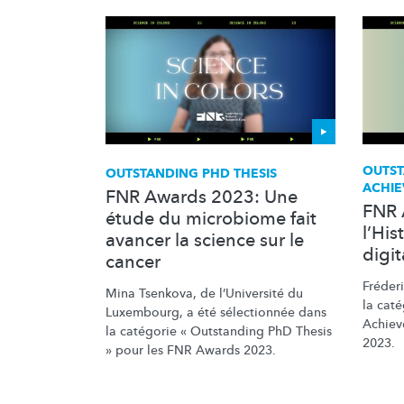
OUTST
OUTSTANDING PHD THESIS
ACHI
FNR Awards 2023: Une
FNR 
étude du microbiome fait
l’His
avancer la science sur le
digit
cancer
Fréderi
Mina Tsenkova, de
l’Université
du
la caté
Luxembourg, a été
sélectionnée
dans
Achiev
la catégorie « Outstanding PhD Thesis
2023.
» pour les FNR Awards 2023.