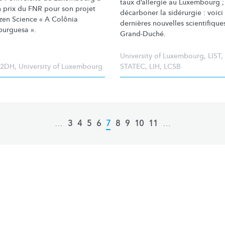
taux d’allergie au Luxembourg ;
n prix du FNR pour son projet
décarboner la sidérurgie : voici 
izen Science « A Colônia
dernières nouvelles scientifique
urguesa ».
Grand-Duché.
University of Luxembourg
,
LIST
,
2DH
,
University of Luxembourg
STATEC
,
LIH
,
LCSB
…
Page
3
Page
4
Page
5
Page
6
Current
7
Page
8
Page
9
Page
10
Page
11
…
page