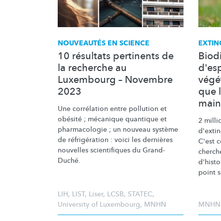
NOUVEAUTÉS EN SCIENCE
EXTIN
10 résultats pertinents de
Biodi
la recherche au
d'es
Luxembourg – Novembre
végé
2023
que l
main
Une corrélation entre pollution et
obésité ; mécanique quantique et
2 mill
pharmacologie ; un nouveau système
d'exti
de
réfrigération
: voici les dernières
C'est 
nouvelles scientifiques du Grand-
cherch
Duché.
d'histo
point s
LIH
,
LIST
,
Liser
,
LCSB
,
STATEC
,
University of Luxembourg
,
MNHN
MNHN