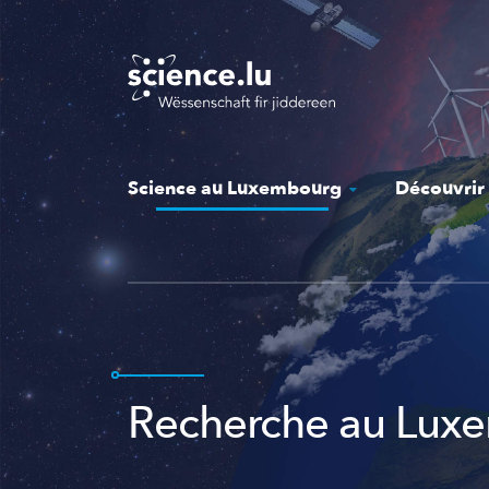
Skip
to
main
content
Science au Luxembourg
Découvrir
Recherche au Lux