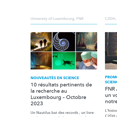
University of Luxembourg
,
FNR
C2DH
PROM
NOUVEAUTÉS EN SCIENCE
SCIEN
10 résultats pertinents de
FNR 
la recherche au
un v
Luxembourg – Octobre
notre
2023
L'hist
Un Nautilus bat des records ; un livre
C2DH à