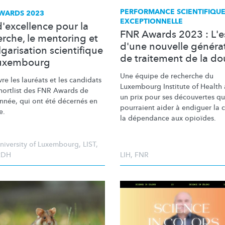
PERFORMANCE SCIENTIFIQU
WARDS 2023
EXCEPTIONNELLE
d'excellence pour la
FNR Awards 2023 : L'e
erche, le mentoring et
d'une nouvelle généra
lgarisation scientifique
de traitement de la do
uxembourg
Une équipe de recherche du
e les lauréats et les candidats
Luxembourg Institute of Health 
shortlist des FNR Awards de
un prix pour ses découvertes qu
année, qui ont été décernés en
pourraient aider à endiguer la c
e.
la dépendance aux opioïdes.
niversity of Luxembourg
,
LIST
,
2DH
LIH
,
FNR