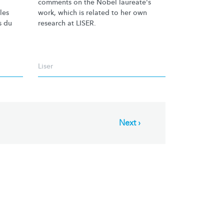
comments on the Nobel laureate's
les
work, which is related to her own
s du
research at LISER.
Liser
Next
Next ›
page