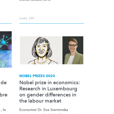
Liser
,
LIH
NOBEL PRIZES 2023
 de
Nobel prize in economics:
Research in Luxembourg
bre
on gender differences in
the labour market
; le
Economist Dr. Eva Sierminska