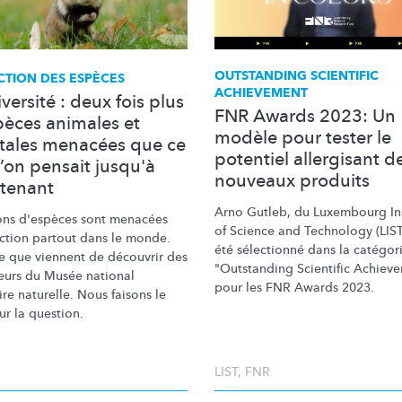
OUTSTANDING SCIENTIFIC
CTION DES ESPÈCES
ACHIEVEMENT
versité : deux fois plus
FNR Awards 2023: Un
pèces animales et
modèle pour tester le
tales menacées que ce
potentiel allergisant d
’on pensait jusqu'à
nouveaux produits
tenant
Arno Gutleb, du Luxembourg Ins
ions d'espèces sont menacées
of Science and Technology (LIST
nction partout dans le monde.
été sélectionné dans la catégor
ce que viennent de découvrir des
"Outstanding Scientific Achiev
eurs du Musée national
pour les FNR Awards 2023.
ire naturelle. Nous faisons le
ur la question.
LIST
,
FNR