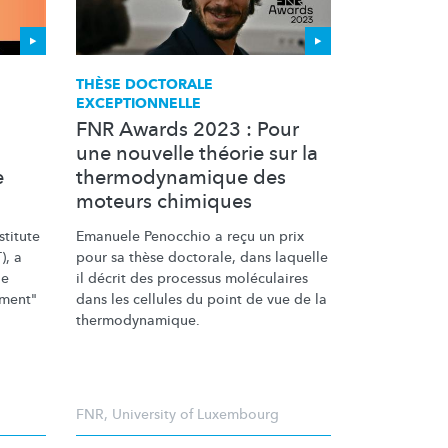
THÈSE DOCTORALE
EXCEPTIONNELLE
FNR Awards 2023 : Pour
une nouvelle théorie sur la
e
thermodynamique des
moteurs chimiques
titute
Emanuele Penocchio a reçu un prix
), a
pour sa thèse doctorale, dans laquelle
ie
il décrit des processus moléculaires
ement"
dans les cellules du point de vue de la
thermodynamique.
FNR
,
University of Luxembourg