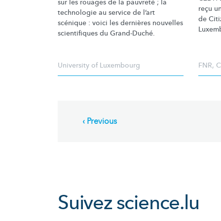
sur les rouages de la pauvreté ; la
reçu u
technologie au service de l’art
de Cit
scénique : voici les dernières nouvelles
Luxemb
scientifiques du Grand-Duché.
University of Luxembourg
FNR
,
C
Pagination
Previous
‹ Previous
page
Suivez
science.lu