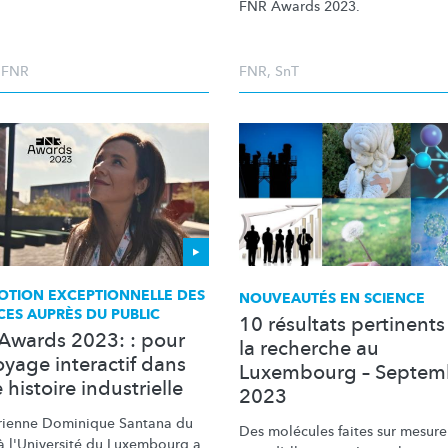
FNR Awards 2023.
,
FNR
FNR
,
SnT
OTION
EXCEPTIONNELLE
DES
NOUVEAUTÉS EN SCIENCE
CES AUPRÈS DU PUBLIC
10 résultats pertinents
Awards 2023: : pour
la recherche au
oyage interactif dans
Luxembourg – Septem
 histoire industrielle
2023
orienne Dominique Santana du
Des molécules faites sur mesure 
 l'Université du Luxembourg a