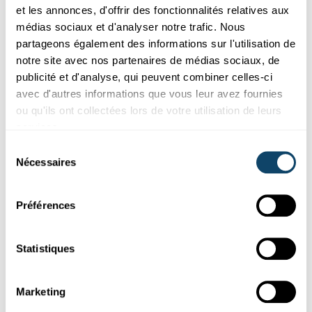
et les annonces, d'offrir des fonctionnalités relatives aux
médias sociaux et d'analyser notre trafic. Nous
partageons également des informations sur l'utilisation de
notre site avec nos partenaires de médias sociaux, de
publicité et d'analyse, qui peuvent combiner celles-ci
avec d'autres informations que vous leur avez fournies
ou qu'ils ont collectées lors de votre utilisation de leurs
services.
Sélection
EU CODE WEEK
Nécessaires
du
La programmation n'est pas l'apanage des «
consentement
nerds »
Préférences
Nous sommes connectés à l'Internet 24 heures sur 24. Mais
pour la majorité d'entre nous, les dessous de ce trafic de
Statistiques
données restent néanmoins nébuleux. Ce n'est pas une fatalité.
FNR
Marketing