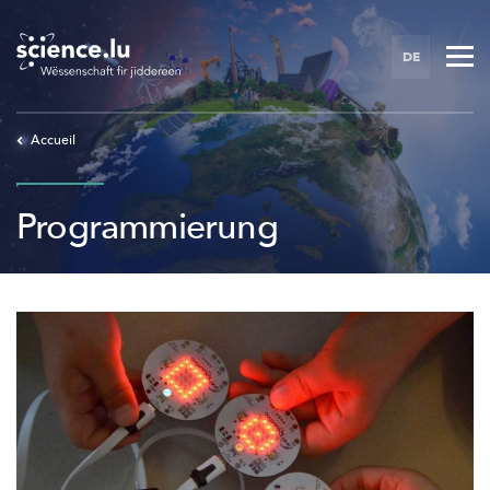
Skip
to
DE
main
content
Accueil
Programmierung