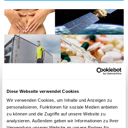
Forschung in Luxemburg
NEUES AUS DER WISSENSCHAFT
Die wichtigsten Neuigkeiten aus der
Diese Webseite verwendet Cookies
Forschung in Luxemburg - Mai 2022
Wir verwenden Cookies, um Inhalte und Anzeigen zu
Körperliche Aktivität reduziert den Schweregrad von COVID-19
personalisieren, Funktionen für soziale Medien anbieten
und bald werden Satelliten in der Lage sein,
selbstständig
...
zu können und die Zugriffe auf unsere Website zu
analysieren. Außerdem geben wir Informationen zu Ihrer
Université du Luxembourg
,
LCSB
,
LIH
,
SnT
,
C2DH
,
STATEC
Verwendung unserer Website an unsere Partner für