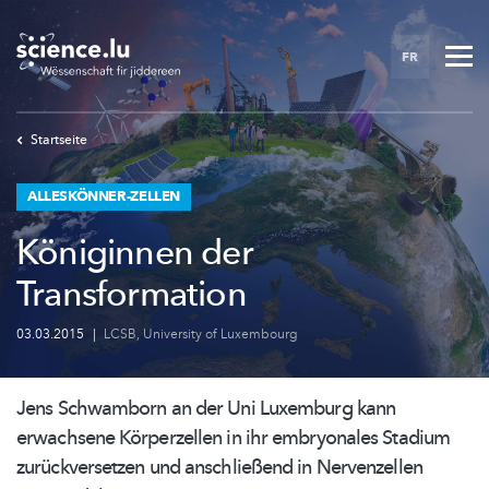
Skip
to
FR
main
content
Startseite
ALLESKÖNNER-ZELLEN
Königinnen der
Transformation
03.03.2015
|
LCSB
,
University of Luxembourg
Jens Schwamborn an der Uni Luxemburg kann
erwachsene Körperzellen in ihr embryonales Stadium
zurückversetzen
und anschließend in Nervenzellen