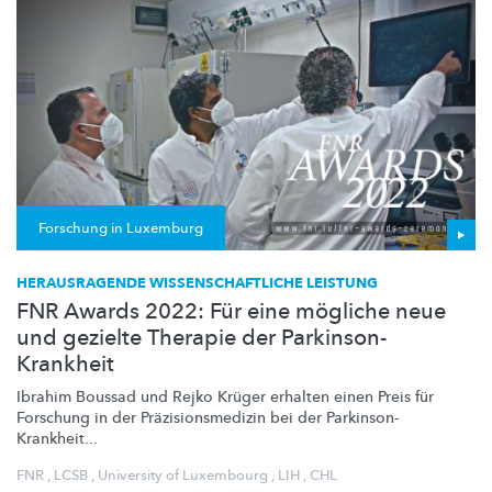
Forschung in Luxemburg
HERAUSRAGENDE WISSENSCHAFTLICHE LEISTUNG
FNR Awards 2022: Für eine mögliche neue
und gezielte Therapie der Parkinson-
Krankheit
Ibrahim Boussad und Rejko Krüger erhalten einen Preis für
Forschung in der
Präzisionsmedizin
bei der
Parkinson-
Krankheit
...
FNR
,
LCSB
,
University of Luxembourg
,
LIH
,
CHL