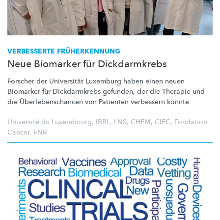
VERBESSERTE
FRÜHERKENNUNG
Neue Biomarker für Dickdarmkrebs
Forscher der Universität Luxemburg haben einen neuen
Biomarker für Dickdarmkrebs gefunden, der die Therapie und
die
Überlebenschancen
von Patienten verbessern könnte.
Université du Luxembourg
,
IBBL
,
LNS
,
CHEM
,
CIEC
,
Fondation
Cancer
,
FNR