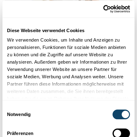
Diese Webseite verwendet Cookies
Wir verwenden Cookies, um Inhalte und Anzeigen zu
personalisieren, Funktionen für soziale Medien anbieten
KLINISCHE FORSCHUNG
zu können und die Zugriffe auf unsere Website zu
Was sind klinische Studien und warum sollte
analysieren. Außerdem geben wir Informationen zu Ihrer
man mitmachen?
Verwendung unserer Website an unsere Partner für
Es handelt sich dabei um Studien an Patienten oder gesunden
soziale Medien, Werbung und Analysen weiter. Unsere
Freiwilligen (Probanden), um Diagnosetests oder Behandlungen
Partner führen diese Informationen möglicherweise mit
in einer bestimmten
Patientenpopulation
zu verbessern.
weiteren Daten zusammen, die Sie ihnen bereitgestellt
haben oder die sie im Rahmen Ihrer Nutzung der Dienste
CIEC
,
LIH
gesammelt haben.
Einwilligungsauswahl
Notwendig
Präferenzen