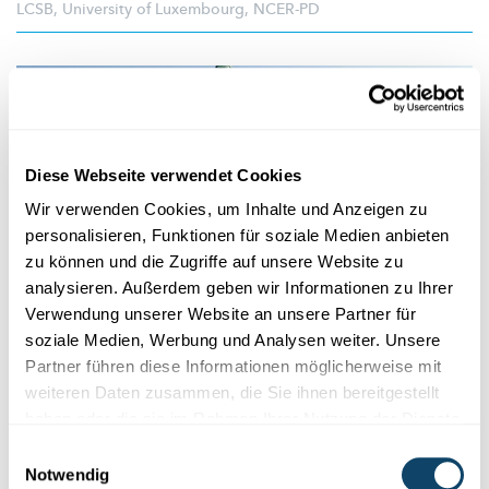
LCSB
,
University of Luxembourg
,
NCER-PD
Diese Webseite verwendet Cookies
Wir verwenden Cookies, um Inhalte und Anzeigen zu
personalisieren, Funktionen für soziale Medien anbieten
zu können und die Zugriffe auf unsere Website zu
analysieren. Außerdem geben wir Informationen zu Ihrer
Verwendung unserer Website an unsere Partner für
soziale Medien, Werbung und Analysen weiter. Unsere
"200 JAHRE
PARKINSON-FORSCHUNG"
Partner führen diese Informationen möglicherweise mit
Ausstellung im Luxemburger Hauptbahnhof
weiteren Daten zusammen, die Sie ihnen bereitgestellt
haben oder die sie im Rahmen Ihrer Nutzung der Dienste
Vom 11.-20. April 2017 können Besucher im Luxemburger
Hauptbahnhof mehr über
Parkinson-Forschung
in Luxemburg
gesammelt haben.
Einwilligungsauswahl
und ihrer Geschichte in der Welt entdecken.
Notwendig