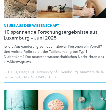
NEUES AUS DER WISSENSCHAFT
10 spannende Forschungsergebnisse aus
Luxemburg – Juni 2025
Ist die Auswanderung von
qualifizierten
Personen ein Vorteil?
Und welche Rolle spielt der Taillenumfang bei
Typ-1-
Diabetikern?
Die neuesten
wissenschaftlichen
Nachrichten des
Großherzogtums.
LIH
,
LIST
,
Liser
,
CHL
,
University of Luxembourg
,
Ministère de la
Santé
,
SnT
,
LNS
,
NCER-PD
,
LCSB