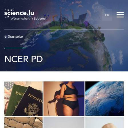
Skip
to
FR
main
content
Startseite
NCER-PD