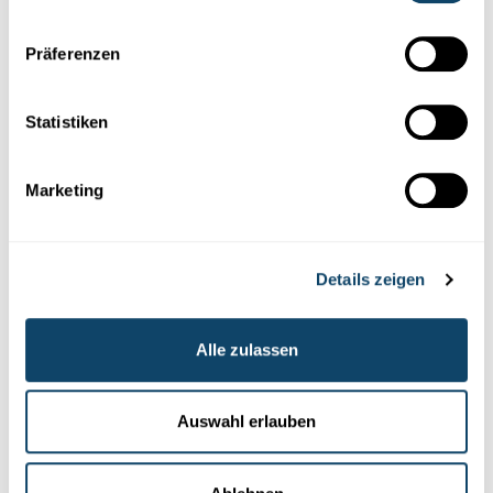
NCER-PD
Präferenzen
Statistiken
Marketing
Details zeigen
Alle zulassen
MEET THE SCIENTISTS
Jean-Yves Ferrand, Research Nurse
Auswahl erlauben
Jean-Yves Ferrand betreut die Teilnehmer von klinischen
Studien, also
wissenschaftlichen
Studien mit Patienten oder
gesunden Freiwilligen.