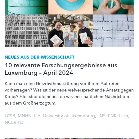
NEUES AUS DER WISSENSCHAFT
10 relevante Forschungsergebnisse aus
Luxemburg – April 2024
Kann man eine
Herzrhythmusstörung
vor ihrem Auftreten
vorhersagen? Was ist der neue
vielversprechende
Ansatz gegen
Krebs? Hier sind die neuesten
wissenschaftlichen
Nachrichten
aus dem
Großherzogtum.
LCSB
,
MNHN
,
LIH
,
University of Luxembourg
,
LNS
,
FNR
,
Liser
,
NCER-PD