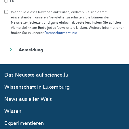
FR
Wenn Sie dieses Kästchen ankreuzen, erklären Sie sich damit
einverstanden, unseren Newsletter zu erhalten. Sie können den
Newsletter jederzeit und ganz einfach abbestellen, indem Sie auf den
Abmeldelink am Ende jedes Newsletters klicken. Weitere Informationen
finden Sie in unserer
Datenschutzrichtlinie
.
Das Neueste auf science.lu
Wissenschaft in Luxemburg
News aus aller Welt
Wissen
Experimentieren