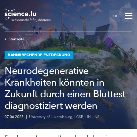
Skip
to
FR
main
content
Startseite
BAHNBRECHENDE ENTDECKUNG
Neurodegenerative
Krankheiten könnten in
Zukunft durch einen Bluttest
diagnostiziert werden
07.06.2023
|
University of Luxembourg
,
LCSB
,
LIH
,
LNS