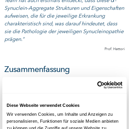
Team hat auch erstmals entdeckt, dass diese α-
Synuclein-Aggregate Strukturen und Eigenschaften
aufweisen, die für die jeweilige Erkrankung
charakteristisch sind, was darauf hindeutet, dass
sie die Pathologie der jeweiligen Synucleinopathie
prägen.“
Prof. Hattori
Zusammenfassung
Zusammenfassend lässt sich sagen, dass α-Synuclein-
Aggregate nützliche Marker für die Diagnose der
Parkinson-Krankheit und ihre Unterscheidung von
verschiedenen anderen neurodegenerativen
Diese Webseite verwendet Cookies
Bewegungsstörungen sind. Diese bahnbrechenden
Wir verwenden Cookies, um Inhalte und Anzeigen zu
Ergebnisse werden dazu beitragen, einen einfachen
personalisieren, Funktionen für soziale Medien anbieten
diagnostischen Test zu etablieren, mit dem spezifische
zu können und die Zugriffe auf unsere Website zu