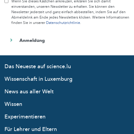
Wenn Sie dieses Kästchen ankreuzen, erklären Sie sich damit
einverstanden, unseren Newsletter zu erhalten. Sie können den
Newsletter jederzeit und ganz einfach abbestellen, indem Sie auf den
Abmeldelink am Ende jedes Newsletters klicken. Weitere Informationen
finden Sie in unserer
Datenschutzrichtlinie
.
Das Neueste auf science.lu
Wissenschaft in Luxemburg
News aus aller Welt
Wissen
Experimentieren
Für Lehrer und Eltern