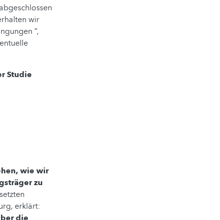
 abgeschlossen
rhalten wir
ingungen “,
entuelle
r Studie
ehen, wie wir
gsträger zu
setzten
g, erklärt:
über die