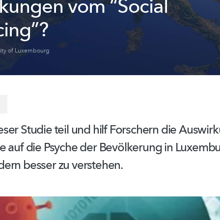
kungen vom “Social
cing”?
sity of Luxembourg
eser Studie teil und hilf Forschern die Auswir
e auf die Psyche der Bevölkerung in Luxemb
dern
besser zu verstehen.