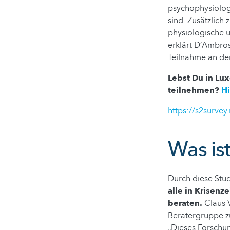
psychophysiolog
sind. Zusätzlich
physiologische u
erklärt D’Ambro
Teilnahme an der 
Lebst Du in Lu
teilnehmen?
Hi
https://s2surve
Was ist
Durch diese Stud
alle in Krisenz
beraten.
Claus V
Beratergruppe 
„Dieses Forschu