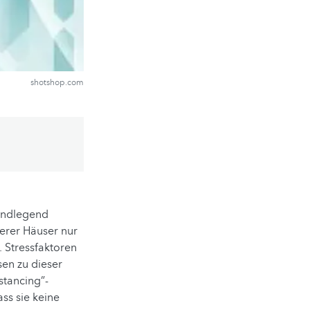
shotshop.com
undlegend
erer Häuser nur
. Stressfaktoren
en zu dieser
stancing”-
ss sie keine