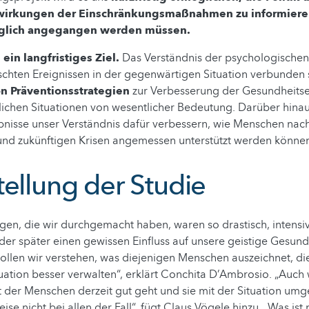
wirkungen der Einschränkungsmaßnahmen zu informieren
öglich angegangen werden müssen.
 ein langfristiges Ziel.
Das Verständnis der psychologische
chten Ereignissen in der gegenwärtigen Situation verbunden s
n Präventionsstrategien
zur Verbesserung der Gesundheitse
lichen Situationen von wesentlicher Bedeutung. Darüber hina
bnisse unser Verständnis dafür verbessern, wie Menschen nac
nd zukünftigen Krisen angemessen unterstützt werden können
tellung der Studie
en, die wir durchgemacht haben, waren so drastisch, intensiv 
oder später einen gewissen Einfluss auf unsere geistige Gesund
ollen wir verstehen, was diejenigen Menschen auszeichnet, die
tuation besser verwalten“, erklärt Conchita D’Ambrosio. „Auch
der Menschen derzeit gut geht und sie mit der Situation umg
se nicht bei allen der Fall“, fügt Claus Vögele hinzu. „Was ist