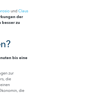
rosio
und
Claus
rkungen der
 besser zu
en?
nuten bis eine
agen zur
rs, die
leinen
Ökonomin, die