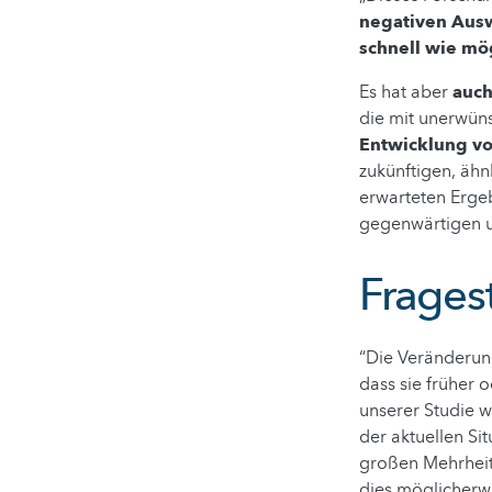
negativen Aus
schnell wie m
Es hat aber
auch
die mit unerwüns
Entwicklung vo
zukünftigen, ähn
erwarteten Erge
gegenwärtigen u
Frages
“Die Veränderung
dass sie früher 
unserer Studie w
der aktuellen Si
großen Mehrheit 
dies möglicherwei