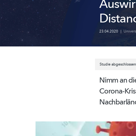
Auswir
Distan
23.04.2020
|
Univer
Studie abgeschlossen
​​​​​​​Nimm
an di
Corona-Kris
Nachbarlän