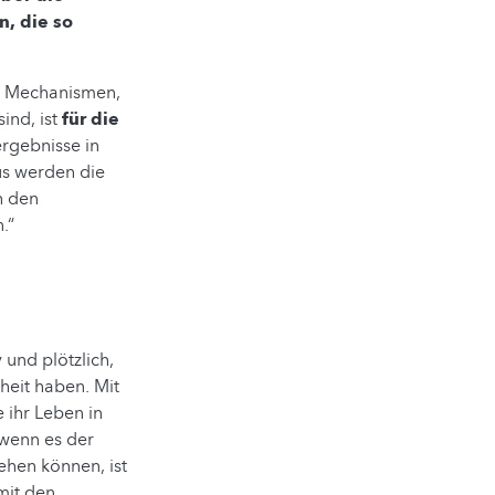
, die so
n Mechanismen,
ind, ist
für die
rgebnisse in
us werden die
h den
.“
und plötzlich,
heit haben. Mit
 ihr Leben in
 wenn es der
ehen können, ist
 mit den