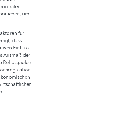
 normalen
 brauchen, um
aktoren für
eigt, dass
iven Einfluss
das Ausmaß der
 Rolle spielen
ionsregulation
oökonomischen
rtschaftlicher
er