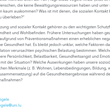
nschen, die keine Bewältigungsressourcen haben und unter
 kaum auskommen? Was ist mit denen, die sozialen Kontakt
zu überleben?“
tzung und sozialer Kontakt gehören zu den wichtigsten Schutzf
ndheit und Wohlbefinden. Frühere Untersuchungen haben gez
on aufgrund von Präventionsmaßnahmen einen erheblichen negat
he Gesundheit hat. Es bleibt jedoch unklar, welche Faktoren 
olation verursachten psychischen Belastung bestimmen. Welche
ere Persönlichkeit, Belastbarkeit, Gesundheitsangst und Emot
mit der Situation? Welche Auswirkungen haben unsere sozi
hen Merkmale (z. B. Wohnen, Lebensbedingungen, Bildung, wi
nzusammensetzung) auf die Gesundheitsergebnisse während d
smaßnahmen?
ögele
egele@uni.lu