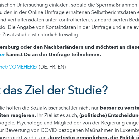
ischen Untersuchung einladen, sobald die Sperrmaßnahmen
 zu den in der Online-Umfrage erhaltenen Selbstberichtsdaten e
nd Verhaltensdaten unter kontrollierten, standardisierten Bed
sio. Die Angabe von Kontaktdaten in der Umfrage und eine ev
Zusatzstudie ist natürlich freiwillig.
xemburg oder den Nachbarländern und möchtest an diese
er
kannst Du an der Umfrage teilnehmen.
y.net/COMEHERE/
(DE, FR, EN)
 das Ziel der Studie?
ie hoffen die Sozialwissenschaftler nicht nur
besser zu verst
eiten reagieren.
Ihr Ziel ist es auch,
(politische) Entscheidun
ögele, Psychologe und Mitglied der von der Regierung einge
zur Bewertung von COVID-bezogenen Maßnahmen in Luxembur
ngsprojekt wird es uns
kurzfristig ermöglichen, die Politik 