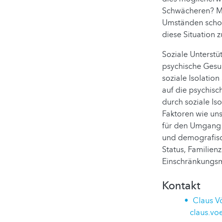
Schwächeren? Me
Umständen schon
diese Situation 
Soziale Unterstü
psychische Gesu
soziale Isolati
auf die psychisc
durch soziale Is
Faktoren wie uns
für den Umgang 
und demografisc
Status, Familie
Einschränkung
Kontakt
Claus V
claus.vo