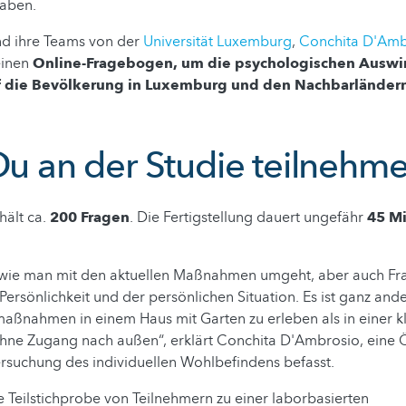
aben.
nd ihre Teams von der
Universität Luxemburg
,
Conchita D'Amb
 einen
Online-Fragebogen, um die psychologischen Auswi
 die Bevölkerung in Luxemburg und den Nachbarländern
 Du an der Studie teilnehm
hält ca.
200 Fragen
. Die Fertigstellung dauert ungefähr
45 Mi
, wie man mit den aktuellen Maßnahmen umgeht, aber auch Fr
Persönlichkeit und der persönlichen Situation. Es ist ganz ande
aßnahmen in einem Haus mit Garten zu erleben als in einer k
ne Zugang nach außen“, erklärt Conchita D'Ambrosio, eine 
ersuchung des individuellen Wohlbefindens befasst.
 Teilstichprobe von Teilnehmern zu einer laborbasierten