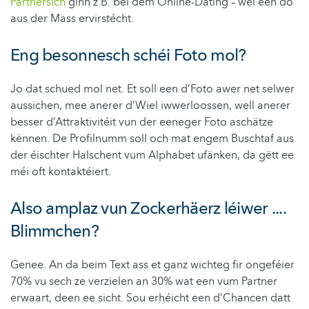
Partnersich
ginn z.B. bei dem Online-Dating – wéi een do
aus der Mass ervirstécht.
Eng besonnesch schéi Foto mol?
Jo dat schued mol net. Et soll een d’Foto awer net selwer
aussichen, mee anerer d’Wiel iwwerloossen, well anerer
besser d’Attraktivitéit vun der eeneger Foto aschätze
kënnen. De Profilnumm soll och mat engem Buschtaf aus
der éischter Halschent vum Alphabet ufänken, da gëtt ee
méi oft kontaktéiert.
Also amplaz vun Zockerhäerz léiwer ....
Blimmchen?
Genee. An da beim Text ass et ganz wichteg fir ongeféier
70% vu sech ze verzielen an 30% wat een vum Partner
erwaart, deen ee sicht. Sou erhéicht een d’Chancen datt