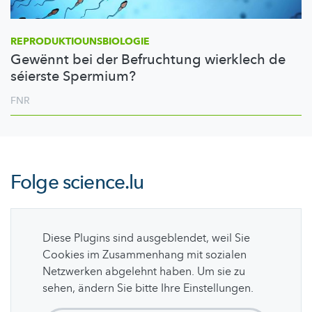
REPRODUKTIOUNSBIOLOGIE
Gewënnt bei der Befruchtung wierklech de
séierste Spermium?
FNR
Folge
science.lu
Diese Plugins sind ausgeblendet, weil Sie
Cookies im Zusammenhang mit sozialen
Netzwerken abgelehnt haben. Um sie zu
sehen, ändern Sie bitte Ihre Einstellungen.