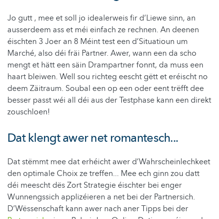
Jo gutt , mee et soll jo idealerweis fir d’Liewe sinn, an
ausserdeem ass et méi einfach ze rechnen. An deenen
éischten 3 Joer an 8 Méint test een d’Situatioun um
Marché, also déi fräi Partner. Awer, wann een da scho
mengt et hätt een säin Drampartner fonnt, da muss een
haart bleiwen. Well sou richteg eescht gëtt et eréischt no
deem Zäitraum. Soubal een op een oder eent trëfft dee
besser passt wéi all déi aus der Testphase kann een direkt
zouschloen!
Dat klengt awer net romantesch...
Dat stëmmt mee dat erhéicht awer d’Wahrscheinlechkeet
den optimale Choix ze treffen... Mee ech ginn zou datt
déi meescht dës Zort Strategie éischter bei enger
Wunnengssich applizéieren a net bei der Partnersich.
D’Wëssenschaft kann awer nach aner Tipps bei der