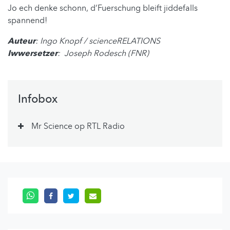
Jo ech denke schonn, d‘Fuerschung bleift jiddefalls
spannend!
Auteur
: Ingo Knopf / scienceRELATIONS
Iwwersetzer
: Joseph Rodesch (FNR)
Infobox
Mr Science op RTL Radio