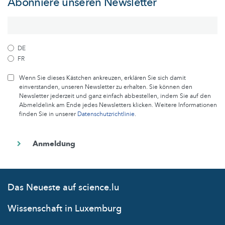
Abonniere unseren Newsletter
DE
FR
Wenn Sie dieses Kästchen ankreuzen, erklären Sie sich damit
einverstanden, unseren Newsletter zu erhalten. Sie können den
Newsletter jederzeit und ganz einfach abbestellen, indem Sie auf den
Abmeldelink am Ende jedes Newsletters klicken. Weitere Informationen
finden Sie in unserer
Datenschutzrichtlinie
.
Das Neueste auf science.lu
Wissenschaft in Luxemburg