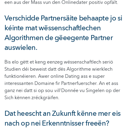
een aus der Mass vun den Onlinedater positiv opfält.
Verschidde Partnersäite behaapte jo si
kéinte mat wëssenschaftlechen
Algorithmen de gëeegente Partner
auswielen.
Bis elo gëtt et keng eenzeg wëssenschaftlech seriö
Studien déi beweist datt dës Algorithme wierklech
funktionéieren. Awer online Dating ass e super
interessanten Domaine fir Partnerfuerscher. An et ass
ganz nei datt si op sou
vill
Donnée vu Singelen op der
Sich kënnen zréckgräifen.
Dat heescht an Zukunft kënne mer eis
nach op nei Erkenntnisser freeën?