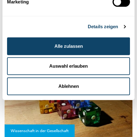
Marketing
GEOMETRIE
Experimentéier mat engem Möbiusband aus
Kaddospabeier
Details zeigen
E Möbiusband ass eng
zweedimensional
Fläch, déi nëmmen
eng Säit an eng Kant huet.
Faszinéierend!
Alle zulassen
FNR
Auswahl erlauben
Ablehnen
Wissenschaft in der Gesellschaft