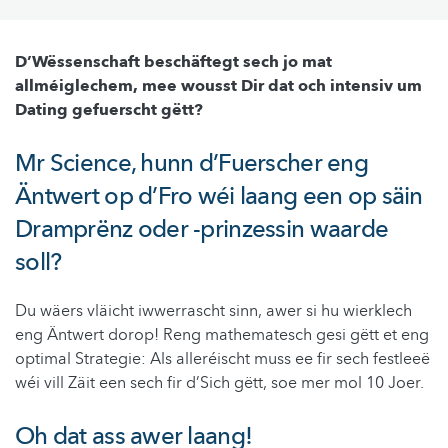
D’Wëssenschaft beschäftegt sech jo mat
allméiglechem, mee wousst Dir dat och intensiv um
Dating gefuerscht gëtt?
Mr Science, hunn d’Fuerscher eng
Äntwert op d’Fro wéi laang een op säin
Dramprënz oder -prinzessin waarde
soll?
Du wäers vläicht iwwerrascht sinn, awer si hu wierklech
eng Äntwert dorop! Reng mathematesch gesi gëtt et eng
optimal Strategie: Als alleréischt muss ee fir sech festleeë
wéi vill Zäit een sech fir d’Sich gëtt, soe mer mol 10 Joer.
Oh dat ass awer laang!