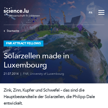
Skip
to
FR
main
content
Startseite
FNR ATTRACT FELLOWS
Solarzellen made in
Luxembourg
21.07.2014
|
FNR
,
University of Luxembourg
Zink, Zinn, Kupfer und Schwefel – das sind die
Hauptbestandteile
der Solarzellen, die Philipp Dale
entwickelt.