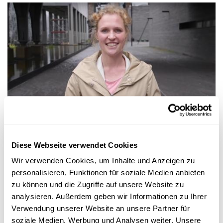
Forscher-Portraits
FNR ATTRACT FELLOW ANNE GRÜNEWALD
Forschung für personalisierte
Diese Webseite verwendet Cookies
Behandlungsmethoden von Parkinson-
Wir verwenden Cookies, um Inhalte und Anzeigen zu
Patienten
personalisieren, Funktionen für soziale Medien anbieten
zu können und die Zugriffe auf unsere Website zu
Anne Grünewald und ihr Team erforschen mit Hilfe von
Immunofluoreszenz,
die Schädigung von Nervenzellen bei
analysieren. Außerdem geben wir Informationen zu Ihrer
Parkinson-Pa...
Verwendung unserer Website an unsere Partner für
soziale Medien, Werbung und Analysen weiter. Unsere
LCSB
,
University of Luxembourg