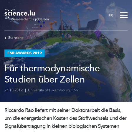
Skip
to
FR
main
content
Startseite
FNR AWARDS 2019
Für thermodynamische
Studien über Zellen
25.10.2019
|
University of Luxembourg
,
FNR
Riccardo Rao liefert mit seiner Doktorarbeit die Basis,
um die energetischen Kosten des Stoffwechsels und der
Signalübertragung
in kleinen biologischen Systemen