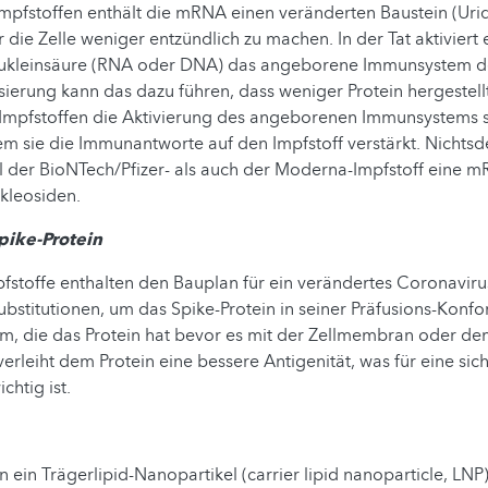
mpfstoffen enthält die mRNA einen veränderten Baustein (Urid
die Zelle weniger entzündlich zu machen. In der Tat aktiviert 
kleinsäure (RNA oder DNA) das angeborene Immunsystem der
ierung kann das dazu führen, dass weniger Protein hergestellt
Impfstoffen die Aktivierung des angeborenen Immunsystems 
em sie die Immunantworte auf den Impfstoff verstärkt. Nichts
l der BioNTech/Pfizer- als auch der Moderna-Impfstoff eine 
kleosiden.
pike-Protein
stoffe enthalten den Bauplan für ein verändertes Coronavirus
Substitutionen, um das Spike-Protein in seiner Präfusions-Konf
orm, die das Protein hat bevor es mit der Zellmembran oder 
 verleiht dem Protein eine bessere Antigenität, was für eine si
htig ist.
 ein Trägerlipid-Nanopartikel (carrier lipid nanoparticle, LNP