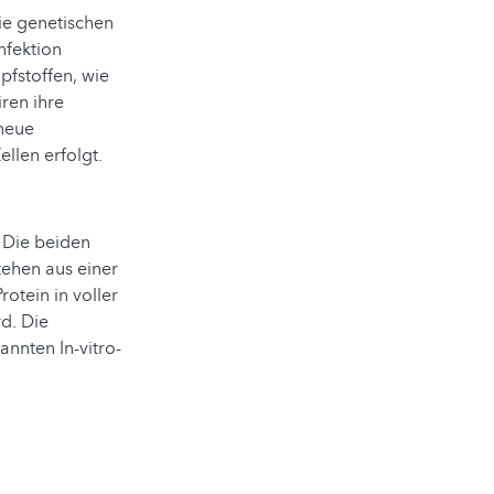
ie genetischen
nfektion
pfstoffen, wie
ren ihre
 neue
llen erfolgt.
 Die beiden
ehen aus einer
otein in voller
d. Die
annten In-vitro-