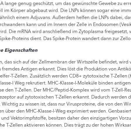
A lange genug geschützt, um das gewünschte Gewebe zu err
nell im Körper abgebaut wird. Die LNPs können sogar eine im
ähnlich einem Adjuvans. Außerdem helfen die LNPs dabei, da
chwandern kann und im Innern der Zelle in Endosomen (Vesik
d. Die mRNA wird anschließend im Zytoplasma freigesetzt, w
Spike-Proteins dient. Das Spike-Protein wandert dann zur Zello
e Eigenschaften
n, das sich auf der Zellmembran der Wirtszelle befindet, wird
fremdes Antigen erkannt. Dies löst die Produktion von Antik
elfer-T-Zellen. Zusätzlich werden CD8+ zytotoxische T-Zellen (K
asse-I Weg rekrutiert. MHC-Klasse-I-Moleküle binden antigen
ese den T-Zellen. Der MHC/Peptid-Komplex wird vom T-Zell-Re
zeptor auf zytotoxischen T-Zellen erkannt. Dadurch werden d
t. Wichtig zu wissen ist, dass nur Virusproteine, die von den Wir
en über den MHC-Klasse-I-Weg exprimiert werden. Genbasiert
 und Vektorimpfstoffe, besitzen daher den einzigartigen Vorzu
e T-Zellen aktivieren können. Dies trägt zu der hohen Wirksa