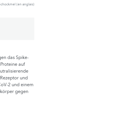
Schockmel (en anglais)
gen das Spike-
Proteine auf
utralisierende
-Rezeptor und
-CoV-2 und einem
tikörper gegen