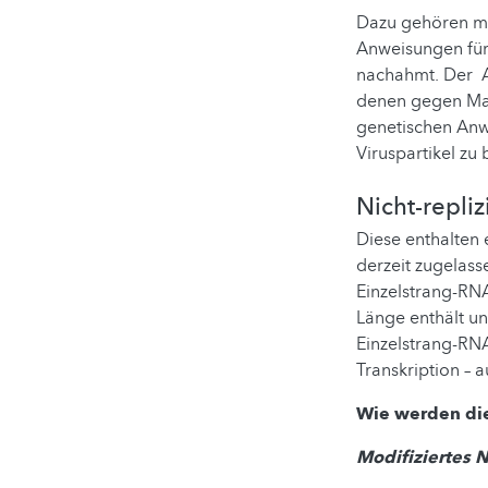
Dazu gehören mR
Anweisungen für 
nachahmt. Der An
denen gegen Mas
genetischen Anwe
Viruspartikel zu
Nicht-repli
Diese enthalten
derzeit zugelas
Einzelstrang-RNA
Länge enthält un
Einzelstrang-RNA
Transkription – 
Wie werden die
Modifiziertes 