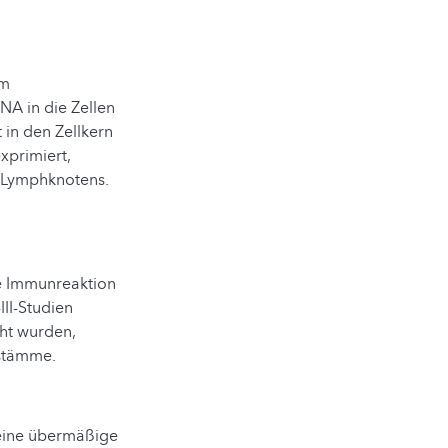
hm
A in die Zellen
 in den Zellkern
xprimiert,
s Lymphknotens.
e Immunreaktion
III-Studien
cht wurden,
sstämme.
 eine übermäßige