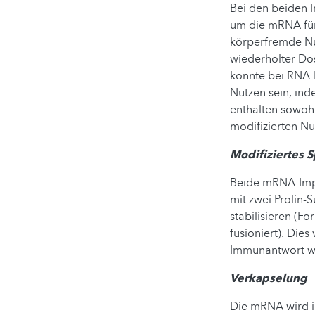
Bei den beiden I
um die mRNA für 
körperfremde Nu
wiederholter Dos
könnte bei RNA-
Nutzen sein, ind
enthalten sowoh
modifizierten Nu
Modifiziertes S
Beide mRNA-Impf
mit zwei Prolin-
stabilisieren (F
fusioniert). Dies
Immunantwort wic
Verkapselung
Die mRNA wird in