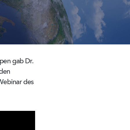
ypen
gab Dr.
den
Webinar des