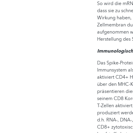
So wird die mRN
dass sie zu sch
Wirkung haben, 
Zellmembran dur
aufgenommen wir
Herstellung des 
Immunologisch
Das Spike-Protei
Immunsystem als 
aktiviert CD4+ H
über den MHC-Kl
präsentieren di
seinem CD8 Kore
T-Zellen aktivier
produziert werd
d.h. RNA-, DNA-,
CD8+ zytotoxisch