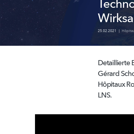
Techno
Wirksa
25.02.2021
|
Hôpita
Detailliert
Gérard Scho
Hôpitaux Ro
LNS.