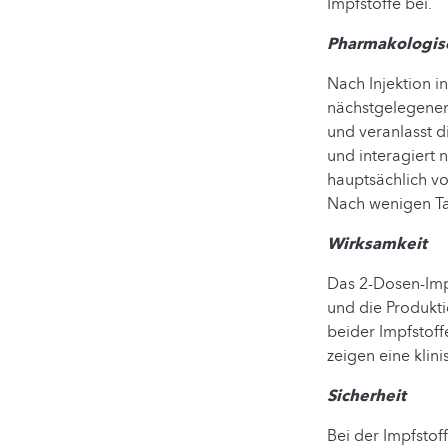
Impfstoffe bei.
Pharmakologis
Nach Injektion i
nächstgelegenen
und veranlasst d
und interagiert 
hauptsächlich v
Nach wenigen Ta
Wirksamkeit
Das 2-Dosen-Imp
und die Produkti
beider Impfstoff
zeigen eine klin
Sicherheit
Bei der Impfstof