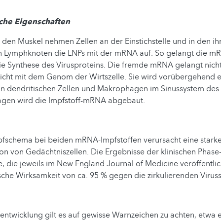
che Eigenschaften
n den Muskel nehmen Zellen an der Einstichstelle und in den i
 Lymphknoten die LNPs mit der mRNA auf. So gelangt die mRN
ie Synthese des Virusproteins. Die fremde mRNA gelangt nicht
nicht mit dem Genom der Wirtszelle. Sie wird vorübergehend e
on dendritischen Zellen und Makrophagen im Sinussystem de
gen wird die Impfstoff-mRNA abgebaut.
fschema bei beiden mRNA-Impfstoffen verursacht eine stark
on von Gedächtniszellen. Die Ergebnisse der klinischen Phase-
e, die jeweils im New England Journal of Medicine veröffentli
ische Wirksamkeit von ca. 95 % gegen die zirkulierenden Viru
fentwicklung gilt es auf gewisse Warnzeichen zu achten, etwa