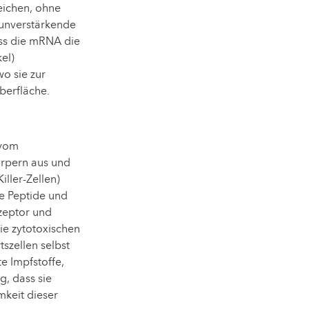
eichen, ohne
munverstärkende
ss die mRNA die
el)
o sie zur
berfläche.
 vom
örpern aus und
iller-Zellen)
e Peptide und
zeptor und
ie zytotoxischen
tszellen selbst
e Impfstoffe,
g, dass sie
mkeit dieser