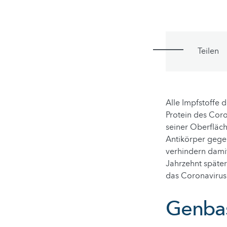
Teilen
Alle Impfstoffe 
Protein des Coro
seiner Oberfläc
Antikörper gege
verhindern damit
Jahrzehnt späte
das Coronavirus
Genbas