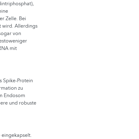
intriphosphat),
eine
 Zelle. Bei
 wird. Allerdings
sogar von
destoweniger
mRNA mit
 Spike-Protein
ormation zu
dem Endosom
chere und robuste
) eingekapselt.