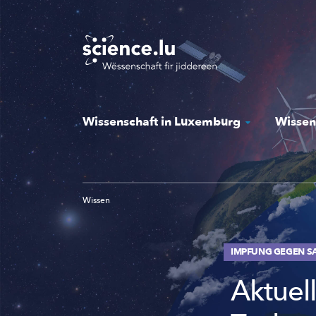
Skip
to
main
content
Wissenschaft in Luxemburg
Wissen
Wissen
IMPFUNG GEGEN S
Aktuel