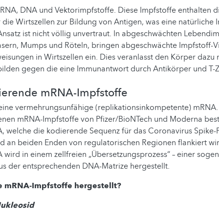
NA, DNA und Vektorimpfstoffe. Diese Impfstoffe enthalten d
die Wirtszellen zur Bildung von Antigen, was eine natürliche I
satz ist nicht völlig unvertraut. In abgeschwächten Lebendim
ern, Mumps und Röteln, bringen abgeschwächte Impfstoff-Vi
isungen in Wirtszellen ein. Dies veranlasst den Körper dazu
 bilden gegen die eine Immunantwort durch Antikörper und T-Ze
zierende mRNA-Impfstoffe
 eine vermehrungsunfähige (replikationsinkompetente) mRNA.
senen mRNA-Impfstoffe von Pfizer/BioNTech und Moderna best
, welche die kodierende Sequenz für das Coronavirus Spike-Pr
d an beiden Enden von regulatorischen Regionen flankiert wir
 wird in einem zellfreien „Übersetzungsprozess“ – einer sogen
aus der entsprechenden DNA-Matrize hergestellt.
 mRNA-Impfstoffe hergestellt?
Nukleosid