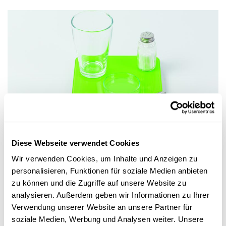
Ideen für naturwissenschaftlichen Unterricht in der Grundschule
Diese Webseite verwendet Cookies
MENSCH - ERNÄHRUNG: SALZ
Wie kann Salz aus Meerwasser gewonnen
Wir verwenden Cookies, um Inhalte und Anzeigen zu
werden?
personalisieren, Funktionen für soziale Medien anbieten
Die Schülerinnen und Schüler erforschen, wie Salz mittels
zu können und die Zugriffe auf unsere Website zu
Verdunstung aus Salzwasser gewonnen werden kann.
analysieren. Außerdem geben wir Informationen zu Ihrer
Verwendung unserer Website an unsere Partner für
FNR
,
Script
soziale Medien, Werbung und Analysen weiter. Unsere