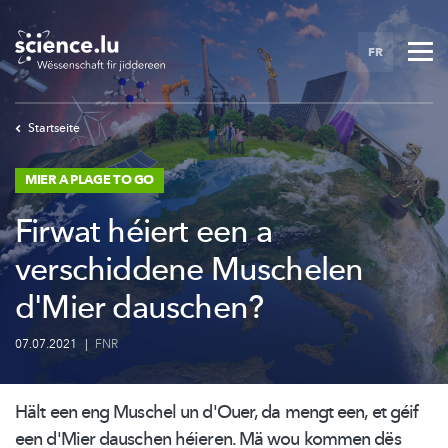
Skip
to
FR
main
content
Startseite
MIER A PLAGE TO GO
Firwat héiert een a
verschiddene Muschelen
d'Mier dauschen?
07.07.2021
|
FNR
Hält een eng Muschel un d'Ouer, da mengt een, et géif
een d'Mier dauschen héieren. Mä wou kommen dës