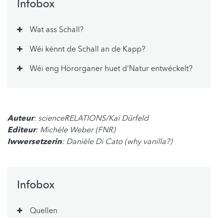
Infobox
Wat ass Schall?
Wéi kënnt de Schall an de Kapp?
Wéi eng Hörorganer huet d'Natur entwéckelt?
Auteur
: scienceRELATIONS/Kai Dürfeld
Editeur
: Michèle Weber (FNR)
Iwwersetzerin
: Danièle Di Cato (why vanilla?)
Infobox
Quellen