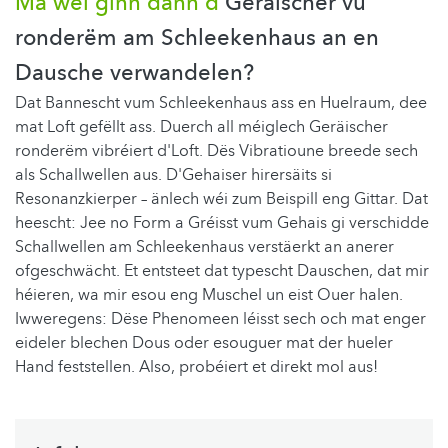
Mä wéi ginn dann d
'Geräischer vu
ronderëm am Schleekenhaus an en
Dausche verwandelen?
Dat Bannescht vum Schleekenhaus ass en Huelraum, dee
mat Loft gefëllt ass. Duerch all méiglech Geräischer
ronderëm vibréiert d'Loft. Dës Vibratioune breede sech
als Schallwellen aus. D'Gehaiser hirersäits si
Resonanzkierper – änlech wéi zum Beispill eng Gittar. Dat
heescht: Jee no Form a Gréisst vum Gehais gi verschidde
Schallwellen am Schleekenhaus verstäerkt an anerer
ofgeschwächt. Et entsteet dat typescht Dauschen, dat mir
héieren, wa mir esou eng Muschel un eist Ouer halen.
Iwweregens: Dëse Phenomeen léisst sech och mat enger
eideler blechen Dous oder esouguer mat der hueler
Hand feststellen. Also, probéiert et direkt mol aus!