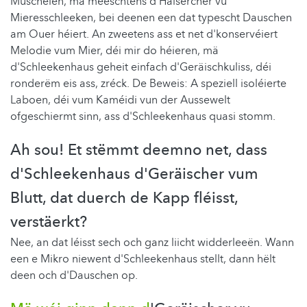
Muschelen, mä meeschtens d'Haisercher vu
Mieresschleeken, bei deenen een dat typescht Dauschen
am Ouer héiert. An zweetens ass et net d'konservéiert
Melodie vum Mier, déi mir do héieren, mä
d'Schleekenhaus geheit einfach d'Geräischkuliss, déi
ronderëm eis ass, zréck. De Beweis: A speziell isoléierte
Laboen, déi vum Kaméidi vun der Aussewelt
ofgeschiermt sinn, ass d'Schleekenhaus quasi stomm.
Ah sou! Et stëmmt deemno net, dass
d'Schleekenhaus d'Geräischer vum
Blutt, dat duerch de Kapp fléisst,
verstäerkt?
Nee, an dat léisst sech och ganz liicht widderleeën. Wann
een e Mikro niewent d'Schleekenhaus stellt, dann hëlt
deen och d'Dauschen op.