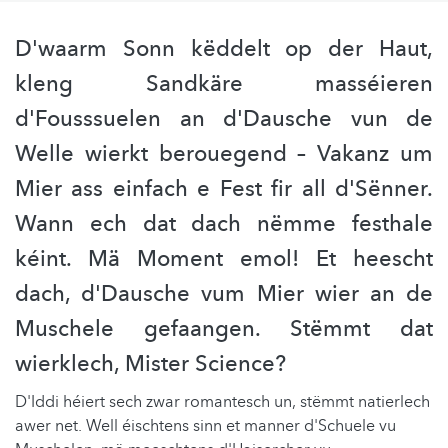
D'waarm Sonn këddelt op der Haut,
kleng Sandkäre masséieren
d'Fousssuelen an d'Dausche vun de
Welle wierkt berouegend – Vakanz um
Mier ass einfach e Fest fir all d'Sënner.
Wann ech dat dach nëmme festhale
kéint. Mä Moment emol! Et heescht
dach, d'Dausche vum Mier wier an de
Muschele gefaangen. Stëmmt dat
wierklech, Mister Science?
D'Iddi héiert sech zwar romantesch un, stëmmt natierlech
awer net. Well éischtens sinn et manner d'Schuele vu