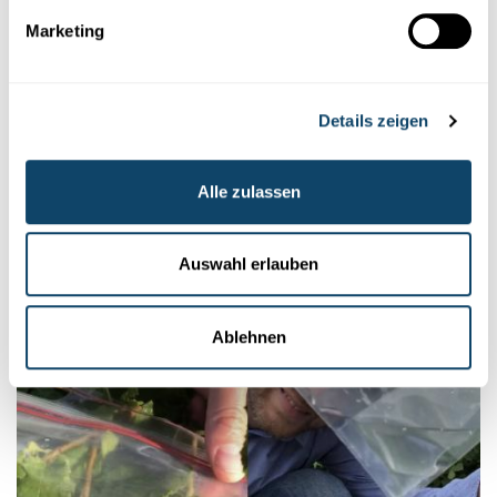
Marketing
Details zeigen
Mr Science
MR SCIENCE
Alle zulassen
Wéi kënnen Buedemdéieren eis am Kampf
géint de Klimawandel ënnerstëtzen?
FNR
,
RTL
Auswahl erlauben
Ablehnen