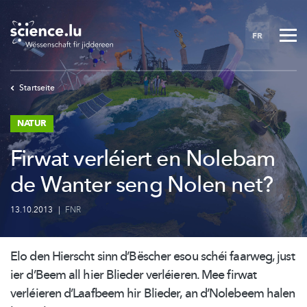
Skip
to
FR
main
content
Startseite
NATUR
Firwat verléiert en Nolebam
de Wanter seng Nolen net?
13.10.2013
|
FNR
Elo den Hierscht sinn d’Bëscher esou schéi faarweg, just
ier d’Beem all hier Blieder verléieren. Mee firwat
verléieren d’Laafbeem hir Blieder, an d’Nolebeem halen