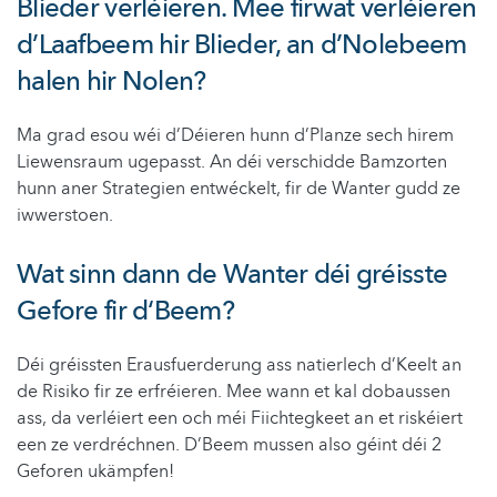
Blieder verléieren. Mee firwat verléieren
d’Laafbeem hir Blieder, an d’Nolebeem
halen hir Nolen?
Ma grad esou wéi d’Déieren hunn d’Planze sech hirem
Liewensraum ugepasst. An déi verschidde Bamzorten
hunn aner Strategien entwéckelt, fir de Wanter gudd ze
iwwerstoen.
Wat sinn dann de Wanter déi gréisste
Gefore fir d‘Beem?
Déi gréissten Erausfuerderung ass natierlech d’Keelt an
de Risiko fir ze erfréieren. Mee wann et kal dobaussen
ass, da verléiert een och méi Fiichtegkeet an et riskéiert
een ze verdréchnen. D’Beem mussen also géint déi 2
Geforen ukämpfen!