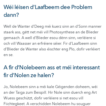
Wéi léisen d‘Laafbeem dee Problem
dann?
Well de Wanter d’Deeg méi kuerz sinn an d’Sonn manner
staark ass, gëtt net méi vill Photosynthese an de Blieder
gemaach. A well d‘Blieder esou dënn sinn, verléiere si
och vill Waasser an erfréiere séier. Fir d‘Laafbeem sinn
d’Blieder de Wanter also éischter eng Plo, dofir verléiert
en se.
A fir d’Nolebeem ass et méi interessant
fir d’Nolen ze halen?
Jo, Nolebeem sinn a méi kale Géigenden doheem, wéi
an der Taiga zum Beispill. Hir Nole sinn duerch eng Art
Wuess geschützt, dofir verléiere si net esou vill
Fiichtegkeet. A verschidden Nolebeem hu souguer