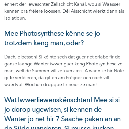
ënnert der ieweschter Zellschicht Kanäl, wou si Waasser
kennen dra fréiere loossen. Déi Äisschicht wierkt dann als
Isolatioun.
Mee Photosynthese kënne se jo
trotzdem keng man, oder?
Dach, e bëssen! Si kéinte sech dat guer net erlabe fir de
ganze laange Wanter iwwer guer keng Photosynthese ze
man, well de Summer vill ze kuerz ass. A wann se hir Nole
giffe verléieren, da giffen am Fréijoer och nach vill
wäertvoll Wochen dropgoe fir neier ze man!
Wat Iwwerliewenskënschten! Mee si si
jo dorop ugewisen, si kennen de
Wanter jo net hir 7 Saache paken an an
de Süde wanderen. Si musse kucken