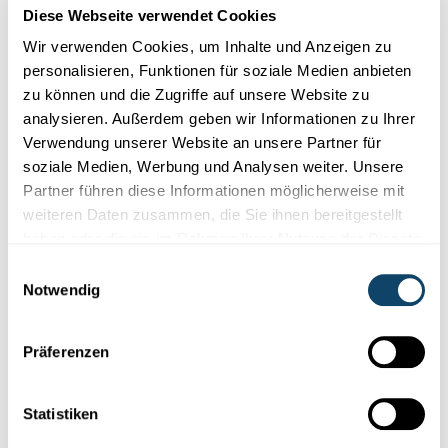
Diese Webseite verwendet Cookies
Wir verwenden Cookies, um Inhalte und Anzeigen zu
personalisieren, Funktionen für soziale Medien anbieten
zu können und die Zugriffe auf unsere Website zu
analysieren. Außerdem geben wir Informationen zu Ihrer
Verwendung unserer Website an unsere Partner für
soziale Medien, Werbung und Analysen weiter. Unsere
Partner führen diese Informationen möglicherweise mit
weiteren Daten zusammen, die Sie ihnen bereitgestellt
Mr Science
haben oder die sie im Rahmen Ihrer Nutzung der Dienste
gesammelt haben.
SONNENËNNERGANG
Einwilligungsauswahl
Firwat gëtt den Himmel owes rout?
Notwendig
Präferenzen
Statistiken