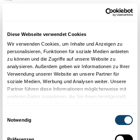
Diese Webseite verwendet Cookies
Wir verwenden Cookies, um Inhalte und Anzeigen zu
personalisieren, Funktionen für soziale Medien anbieten
zu können und die Zugriffe auf unsere Website zu
analysieren. Außerdem geben wir Informationen zu Ihrer
Verwendung unserer Website an unsere Partner für
Experimentieren
soziale Medien, Werbung und Analysen weiter. Unsere
Partner führen diese Informationen möglicherweise mit
weiteren Daten zusammen, die Sie ihnen bereitgestellt
BLUMEN-EXPERIMENT
Verwandele weiße Tulpen in farbige!
haben oder die sie im Rahmen Ihrer Nutzung der Dienste
gesammelt haben.
Einwilligungsauswahl
Mit nur wenig Material, kannst Du in kurzer Zeit weiße Tulpen
Notwendig
(oder andere Blumen) in farbige verwandeln.
FNR
Präferenzen