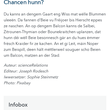
Chancen hunn?
Du kanns an dengem Gaart eng Wiss mat wëlle Blummen
uleeën. Da fannen d'Beie vu Fréijoer bis Hierscht eppes
ze naschen. An op dengem Balcon kanns de Salbei,
Zitrounen-Thymian oder Bounekraitchen uplanzen, dat
hunn déi wëll Beie besonnesch gär an du hues ëmmer
frësch Kraider fir ze kachen. An et gi Leit, mäin Noper
zum Beispill, deen hält mëttlerweil souguer scho Beien
um Balcon, matzen an der Stad.
Auteur: scienceRelations
Editeur: Joseph Rodesch
Iwwersetzer: Sophie Steinmetz
Photo: Pixabay
Infobox