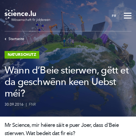
Skip
to
FR
main
content
Startseite
NATURSCHUTZ
Wann d’Beie stierwen, gëtt et
da geschwënn keen Uebst
méi?
30.09.2016
|
FNR
Mr Science, mir héiere säit e puer Joer, dass d´Beie
stierwen. Wat bedeit dat fir eis?