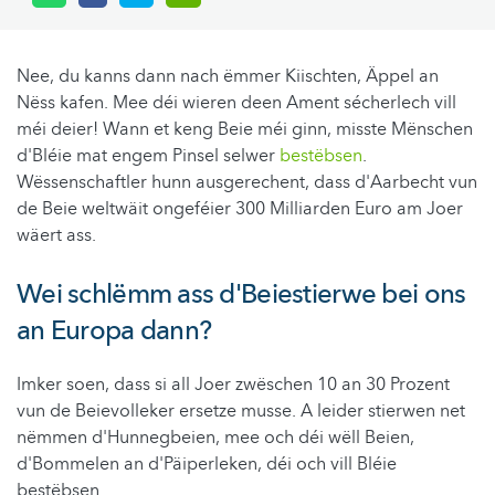
Nee, du kanns dann nach ëmmer Kiischten, Äppel an
Nëss kafen. Mee déi wieren deen Ament sécherlech vill
méi deier! Wann et keng Beie méi ginn, misste Mënschen
d'Bléie mat engem Pinsel selwer
bestëbsen
.
Wëssenschaftler hunn ausgerechent, dass d'Aarbecht vun
de Beie weltwäit ongeféier 300 Milliarden Euro am Joer
wäert ass.
Wei schlëmm ass d'Beiestierwe bei ons
an Europa dann?
Imker soen, dass si all Joer zwëschen 10 an 30 Prozent
vun de Beievolleker ersetze musse. A leider stierwen net
nëmmen d'Hunnegbeien, mee och déi wëll Beien,
d'Bommelen an d'Päiperleken, déi och vill Bléie
bestëbsen.