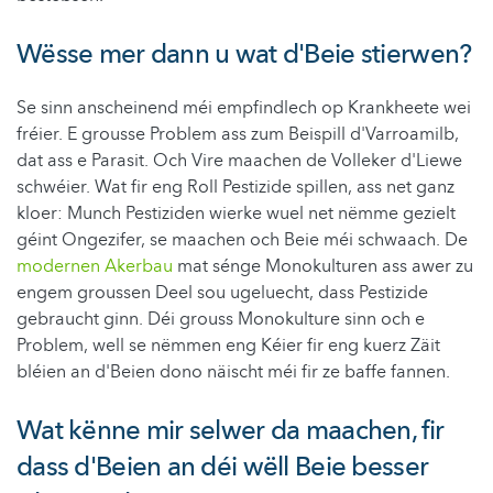
Wësse mer dann u wat d'Beie stierwen?
Se sinn anscheinend méi empfindlech op Krankheete wei
fréier. E grousse Problem ass zum Beispill d'Varroamilb,
dat ass e Parasit. Och Vire maachen de Volleker d'Liewe
schwéier. Wat fir eng Roll Pestizide spillen, ass net ganz
kloer: Munch Pestiziden wierke wuel net nëmme gezielt
géint Ongezifer, se maachen och Beie méi schwaach. De
modernen Akerbau
mat sénge Monokulturen ass awer zu
engem groussen Deel sou ugeluecht, dass Pestizide
gebraucht ginn. Déi grouss Monokulture sinn och e
Problem, well se nëmmen eng Kéier fir eng kuerz Zäit
bléien an d'Beien dono näischt méi fir ze baffe fannen.
Wat kënne mir selwer da maachen, fir
dass d'Beien an déi wëll Beie besser