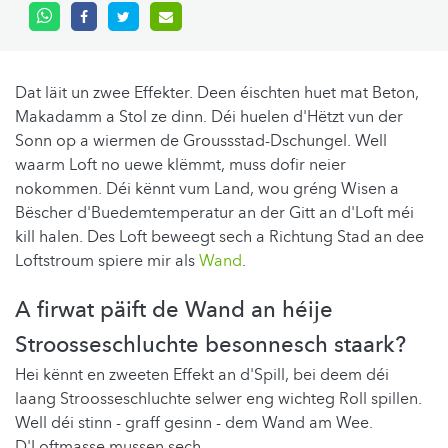
Dat läit un zwee Effekter. Deen éischten huet mat Beton,
Makadamm a Stol ze dinn. Déi huelen d'Hëtzt vun der
Sonn op a wiermen de Groussstad-Dschungel. Well
waarm Loft no uewe klëmmt, muss dofir neier
nokommen. Déi kënnt vum Land, wou gréng Wisen a
Bëscher d'Buedemtemperatur an der Gitt an d'Loft méi
kill halen. Des Loft beweegt sech a Richtung Stad an dee
Loftstroum spiere mir als
Wand
.
A firwat päift de Wand an héije
Stroosseschluchte besonnesch staark?
Hei kënnt en zweeten Effekt an d'Spill, bei deem déi
laang Stroosseschluchte selwer eng wichteg Roll spillen.
Well déi stinn - graff gesinn - dem Wand am Wee.
D'Loftmasse mussen sech