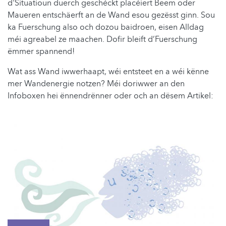
d'Situatioun duerch geschéckt placéiert Beem oder
Maueren entschäerft an de Wand esou gezësst ginn. Sou
ka Fuerschung also och dozou baidroen, eisen Alldag
méi agreabel ze maachen. Dofir bleift d’Fuerschung
ëmmer spannend!
Wat ass Wand iwwerhaapt, wéi entsteet en a wéi kënne
mer Wandenergie notzen? Méi doriwwer an den
Infoboxen hei ënnendrënner oder och an dësem Artikel: