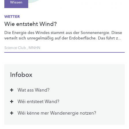
Wissen
WETTER
Wie entsteht Wind?
Die Energie des Windes stammt aus der
Sonnenenergie.
Diese
verteilt sich
unregelmäßig
auf der
Erdoberfläche.
Das führt z...
Science Club
,
MNHN
Infobox
Wat ass Wand?
Wéi entsteet Wand?
Wéi kënne mer Wandenergie notzen?