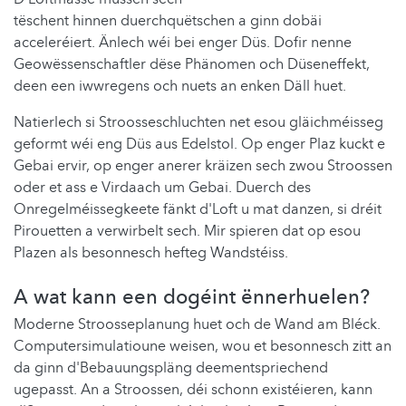
tëschent hinnen duerchquëtschen a ginn dobäi
acceleréiert. Änlech wéi bei enger Düs. Dofir nenne
Geowëssenschaftler dëse Phänomen och Düseneffekt,
deen een iwwregens och nuets an enken Däll huet.
Natierlech si Stroosseschluchten net esou gläichméisseg
geformt wéi eng Düs aus Edelstol. Op enger Plaz kuckt e
Gebai ervir, op enger anerer kräizen sech zwou Stroossen
oder et ass e Virdaach um Gebai. Duerch des
Onregelméissegkeete fänkt d'Loft u mat danzen, si dréit
Pirouetten a verwirbelt sech. Mir spieren dat op esou
Plazen als besonnesch hefteg Wandstéiss.
A wat kann een dogéint ënnerhuelen?
Moderne Stroosseplanung huet och de Wand am Bléck.
Computersimulatioune weisen, wou et besonnesch zitt an
da ginn d'Bebauungspläng deementspriechend
ugepasst. An a Stroossen, déi schonn existéieren, kann