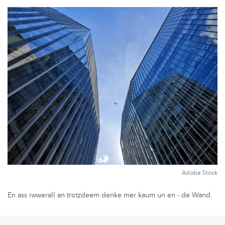
Adobe Stock
En ass iwwerall an trotzdeem denke mer kaum un en - de Wand.