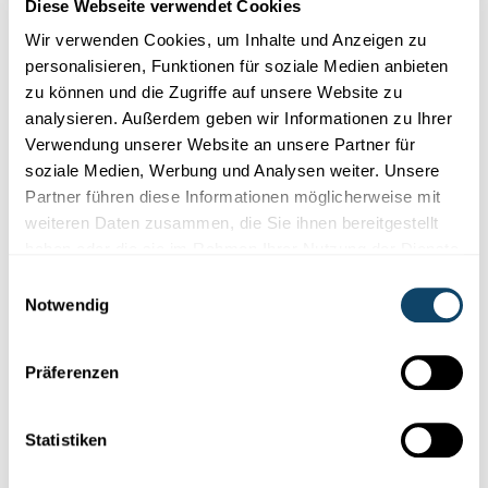
Diese Webseite verwendet Cookies
Wissen
Wir verwenden Cookies, um Inhalte und Anzeigen zu
personalisieren, Funktionen für soziale Medien anbieten
VOGELZUG
Boten des Frühlings: Kraniche ziehen über
zu können und die Zugriffe auf unsere Website zu
Luxemburg
analysieren. Außerdem geben wir Informationen zu Ihrer
Verwendung unserer Website an unsere Partner für
Hast du ihn gesehen: den Vogelzug am Wochenende? Wo
soziale Medien, Werbung und Analysen weiter. Unsere
kommen die Vögel her und wo fliegen sie hin? Vogelexperte
Patric Lor...
Partner führen diese Informationen möglicherweise mit
weiteren Daten zusammen, die Sie ihnen bereitgestellt
FNR
,
natur&ëmwelt
haben oder die sie im Rahmen Ihrer Nutzung der Dienste
gesammelt haben.
Einwilligungsauswahl
Notwendig
Präferenzen
Statistiken