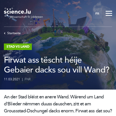
Skip
to
FR
main
content
Startseite
STAD VS LAND
Firwat ass tëscht héije
Gebaier dacks sou vill Wand?
11.03.2021
|
FNR
An der Stad bléist en anere Wand. Wärend um Land
d'Blieder nëmmen duuss dauschen, zitt et am
Groussstad-Dschungel
dacks enorm. Firwat ass dat sou?