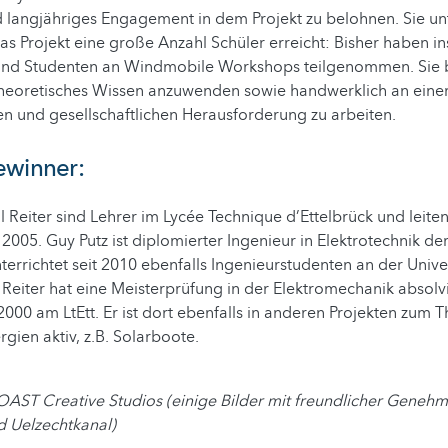
 langjähriges Engagement in dem Projekt zu belohnen. Sie unt
das Projekt eine große Anzahl Schüler erreicht: Bisher haben 
 und Studenten an Windmobile Workshops teilgenommen. Sie b
theoretisches Wissen anzuwenden sowie handwerklich an einer
en und gesellschaftlichen Herausforderung zu arbeiten.
ewinner:
l Reiter sind Lehrer im Lycée Technique d’Ettelbrück und leiten
2005. Guy Putz ist diplomierter Ingenieur in Elektrotechnik der
terrichtet seit 2010 ebenfalls Ingenieurstudenten an der Univer
Reiter hat eine Meisterprüfung in der Elektromechanik absolv
t 2000 am LtEtt. Er ist dort ebenfalls in anderen Projekten zum
gien aktiv, z.B. Solarboote.
AST Creative Studios (einige Bilder mit freundlicher Geneh
d Uelzechtkanal)