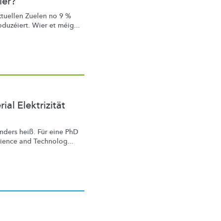
ier?
tuellen Zuelen no 9 %
duzéiert. Wier et méig...
al Elektrizität
ders heiß. Für eine PhD
cience and Technolog...