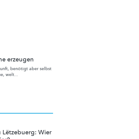
nne erzeugen
unft, benötigt aber selbst
e, welt...
u Lëtzebuerg: Wier