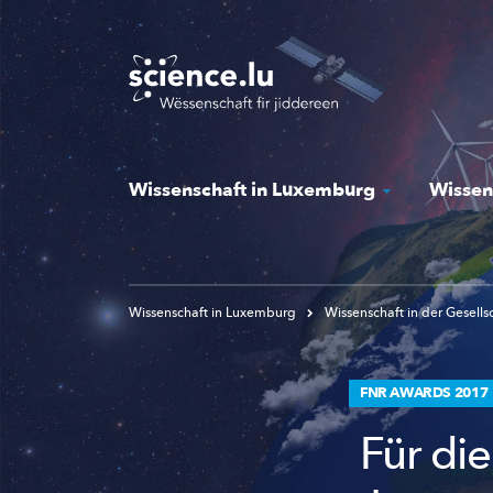
Skip
to
main
content
Wissenschaft in Luxemburg
Wissen
Wissenschaft in Luxemburg
Wissenschaft in der Gesells
FNR AWARDS 2017
Für die