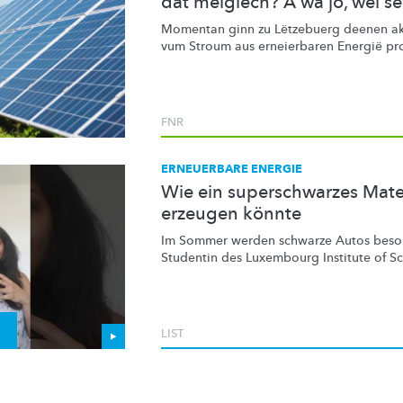
dat méiglech? A wa jo, wéi sé
Momentan ginn zu Lëtzebuerg deenen ak
vum Stroum aus erneierbaren Energië pro
FNR
ERNEUERBARE ENERGIE
Wie ein superschwarzes Materi
erzeugen könnte
Im Sommer werden schwarze Autos beson
Studentin des Luxembourg Institute of S
LIST