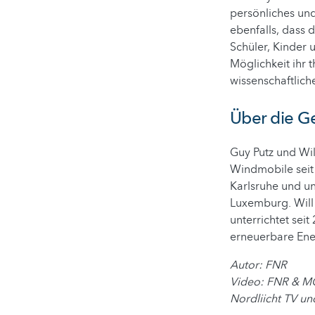
persönliches und
ebenfalls, dass 
Schüler, Kinder
Möglichkeit ihr 
wissenschaftlich
Über die G
Guy Putz und Wil
Windmobile seit 
Karlsruhe und un
Luxemburg. Will 
unterrichtet sei
erneuerbare Ener
Autor: FNR
Video: FNR & MO
Nordliicht TV un