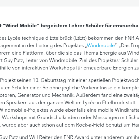
t "Wind Mobile" begeistern Lehrer Schüler für erneuerba
des Lycée technique d’Ettelbrück (LtEtt) bekommen den FNR A
agement in der Leitung des Projektes „
Windmobile
“. „Das Pro
rern eine Plattform, über die sie das Thema Energie aus Wind
rt Guy Putz, Leiter von Windmobile. Ziel des Projektes: Schüler
ithilfe von interaktiven Workshops für erneuerbare Energien zu 
 Projekt seinen 10. Geburtstag mit einer speziellen Projektwo
uten Schüler einer 9e ohne jegliche Vorkenntnisse ein kompl
otoren, Generator und Mechanik. Außerdem fand eine zweitä
len Speakern aus der ganzen Welt im Lycée in Ettelbrück statt.
indmobile-Projektes wurde ebenfalls eine mobile Windkraft
 Workshops mit Grundschulkindern oder Messungen mit Schü
z, wurde aber auch schon auf dem Rock-a-Field benutzt um Ha
 Guy Putz und Will Reiter den FNR Award unter anderem um ih