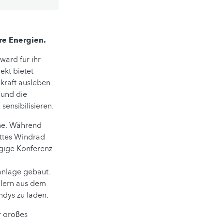
re Energien.
ward für ihr
jekt bietet
kraft ausleben
 und die
sensibilisieren.
che. Während
ettes Windrad
gige Konferenz
anlage gebaut.
lern aus dem
ndys zu laden.
r groβes