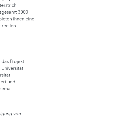
erstrich
insgesamt 3000
ieten ihnen eine
 reellen
 das Projekt
 Universität
sität
iert und
 Thema
migung von