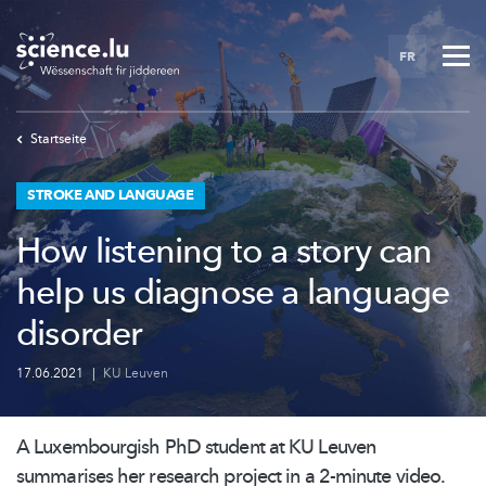
Skip
to
FR
main
content
Startseite
STROKE AND LANGUAGE
How listening to a story can
help us diagnose a language
disorder
17.06.2021
|
KU Leuven
A Luxembourgish PhD student at KU Leuven
summarises her research project in a 2-minute video.