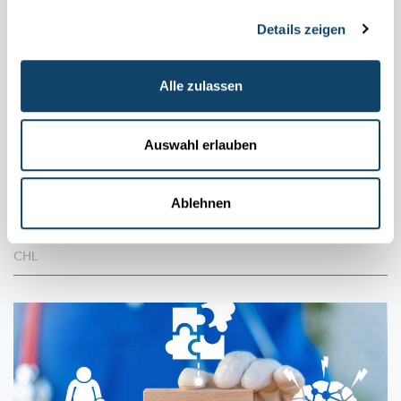
Details zeigen
Alle zulassen
WELTDIABETES-TAG
Volkskrankheit Diabetes – das unterschätzte
Risiko
Auswahl erlauben
Rund 35 000 Menschen in Luxemburg leben mit der
Zuckerkrankheit,
Tendenz stark steigend. Für Betroffene ist
Diabetes eine tägliche Belastung, für die Medizin ein
Ablehnen
Schlüsselthema
intensiver Forschung.
CHL