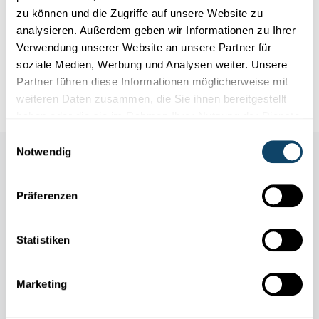
Firwat si munch Mënsche méi fäertereg wéi
zu können und die Zugriffe auf unsere Website zu
anerer?
analysieren. Außerdem geben wir Informationen zu Ihrer
Wann op Halloween op eemol eng grujeleg Gestallt ëm den
Verwendung unserer Website an unsere Partner für
Eck geschlach kënnt, da kann ee sech emol e bëssen erféieren.
soziale Medien, Werbung und Analysen weiter. Unsere
Mu...
Partner führen diese Informationen möglicherweise mit
FNR
weiteren Daten zusammen, die Sie ihnen bereitgestellt
haben oder die sie im Rahmen Ihrer Nutzung der Dienste
gesammelt haben.
Einwilligungsauswahl
Notwendig
Auch in dieser Rubrik
Präferenzen
Statistiken
Marketing