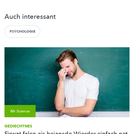
Auch interessant
PSYCHOLOGIE
Mr Science
GEDIECHTNES
Firwat falen eis heiansdo Wierder einfach net