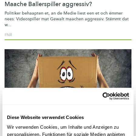
Maache Ballerspiller aggressiv?
Politiker behaapten et, an de Medie liest een et och ëmmer
nees: Videospiller mat Gewalt maachen aggressiv. Stëmmt dat
w...
FNR
Mr Science
Diese Webseite verwendet Cookies
Wir verwenden Cookies, um Inhalte und Anzeigen zu
OH JËSSESS /BUUUHHH!
personalisieren, Funktionen für soziale Medien anbieten