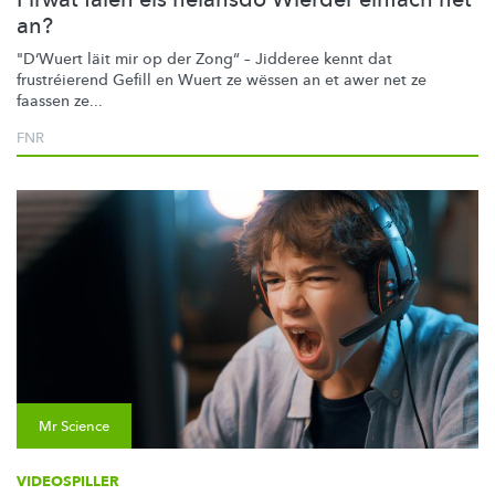
an?
"D‘Wuert läit mir op der Zong“ – Jidderee kennt dat
frustréierend
Gefill en Wuert ze wëssen an et awer net ze
faassen ze...
FNR
Mr Science
VIDEOSPILLER