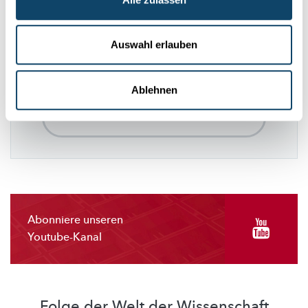
Diese Plugins sind ausgeblendet, weil Sie
Cookies im Zusammenhang mit sozialen
Auswahl erlauben
Netzwerken abgelehnt haben. Um sie zu
sehen, ändern Sie bitte Ihre Einstellungen.
Ablehnen
EINSTELLUNGEN ÄNDERN
Abonniere unseren
Youtube-Kanal
Folge der Welt der Wissenschaft