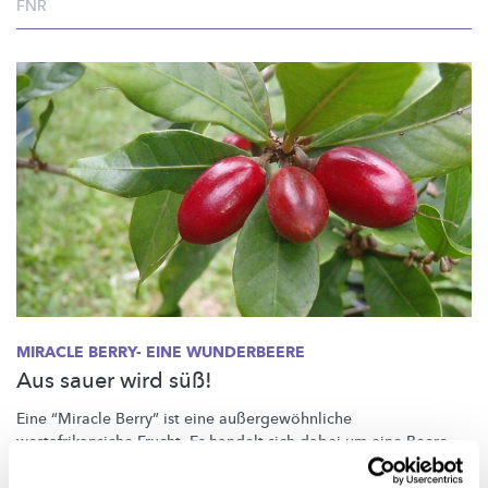
FNR
MIRACLE BERRY- EINE WUNDERBEERE
Aus sauer wird süß!
Eine “Miracle Berry” ist eine
außergewöhnliche
westafrikansiche
Frucht. Es handelt sich dabei um eine Beere,
die nach dem Verzehr unsere
Geschmackswahrnehmung
verändert: Alles Saure wird süß!