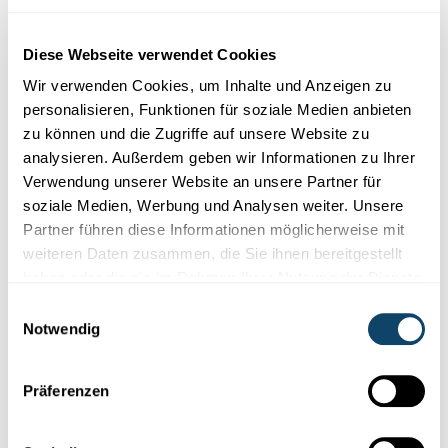
FNR
Diese Webseite verwendet Cookies
Wir verwenden Cookies, um Inhalte und Anzeigen zu
personalisieren, Funktionen für soziale Medien anbieten
zu können und die Zugriffe auf unsere Website zu
analysieren. Außerdem geben wir Informationen zu Ihrer
Verwendung unserer Website an unsere Partner für
soziale Medien, Werbung und Analysen weiter. Unsere
Partner führen diese Informationen möglicherweise mit
weiteren Daten zusammen, die Sie ihnen bereitgestellt
haben oder die sie im Rahmen Ihrer Nutzung der Dienste
gesammelt haben.
Einwilligungsauswahl
Notwendig
SCIENCE FESTIVAL MOVIE
Insight into the Science Festival 2013
Präferenzen
Insight into the Science Festival 2013: lots of fun, great
atmosphere, cool experiments