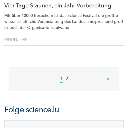
Vier Tage Staunen, ein Jahr Vorbereitung
Mit über 10000 Besuchern ist das Science Festival die größte
wissenschaftliche
Veranstaltung des Landes. Entsprechend groß
ist auch der
Organisationsaufwand.
MNHN
,
FNR
Pagination
Current
1
Page
2
Next
››
page
page
Folge
science.lu