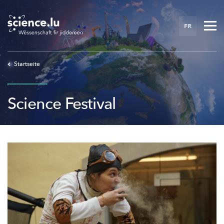
Skip
to
FR
main
content
Startseite
Science Festival