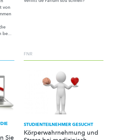
Verflitt de Parfum sou schnell?
in
t von
ommen
die
 be...
FNR
DIE
STUDIENTEILNEHMER
GESUCHT
Körperwahrnehmung und
n Sie