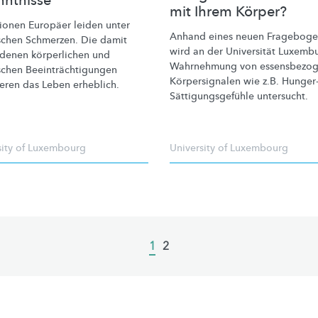
nntnisse
mit Ihrem Körper?
lionen Europäer leiden unter
Anhand eines neuen Frageboge
schen Schmerzen. Die damit
wird an der Universität Luxemb
denen körperlichen und
Wahrnehmung von
essensbezo
schen
Beeinträchtigungen
Körpersignalen
wie z.B. Hunger
eren das Leben erheblich.
Sättigungsgefühle
untersucht.
sity of Luxembourg
University of Luxembourg
Current
1
Page
2
page