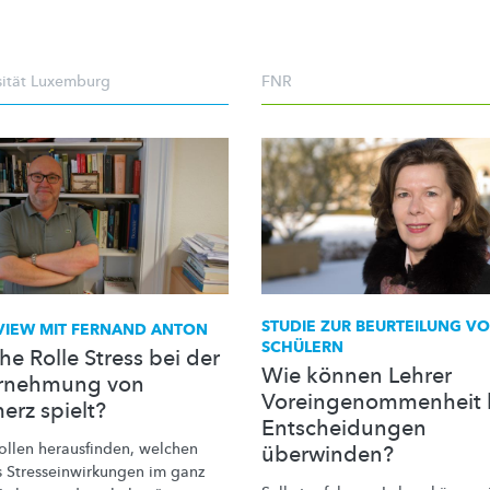
sität Luxemburg
FNR
STUDIE ZUR BEURTEILUNG V
VIEW MIT FERNAND ANTON
SCHÜLERN
e Rolle Stress bei der
Wie können Lehrer
rnehmung von
Voreingenommenheit 
erz spielt?
Entscheidungen
ollen herausfinden, welchen
überwinden?
s
Stresseinwirkungen
im ganz