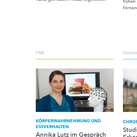
frühen
Fernan
FNR
Univer
KÖRPERWAHRNEHMUNG
UND
CHRO
ESSVERHALTEN
Studi
Annika Lutz im Gespräch