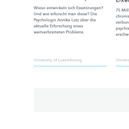
Erke
Wieso entwickeln sich
Essstörungen?
75 Mil
Und wie erforscht man diese? Die
chroni
Psychologin Annika Lutz über die
verbun
aktuelle Erforschung eines
psychi
weitverbreiteten
Problems.
erschw
University of Luxembourg
Univer
Pagination