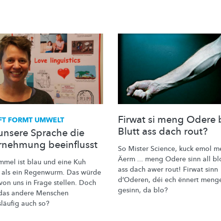
Firwat si meng Odere b
FT FORMT UMWELT
Blutt ass dach rout?
unsere Sprache die
nehmung beeinflusst
So Mister Science, kuck emol 
Äerm ... meng Odere sinn all blo
mmel ist blau und eine Kuh
ass dach awer rout! Firwat sinn
 als ein Regenwurm. Das würde
d‘Oderen, déi ech ënnert meng
von uns in Frage stellen. Doch
gesinn, da blo?
das andere Menschen
läufig auch so?