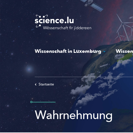
Skip
to
main
content
Wissenschaft in Luxemburg
Wissen
Startseite
Wahrnehmung