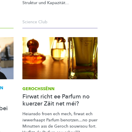
Struktur und Kapazität...
Science Club
ON
GEROCHSSËNN
Firwat richt ee Parfum no
kuerzer Zäit net méi?
bei
Heiansdo froen ech mech, firwat ech
iwwerhaapt Parfum benotzen…no puer
Minutten ass de Geroch souwisou fort.