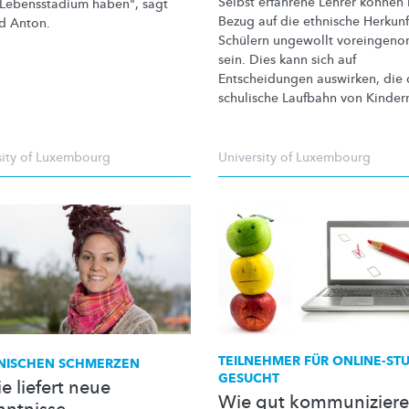
Selbst erfahrene Lehrer können 
 Lebensstadium haben", sagt
Bezug auf die ethnische Herkunf
d Anton.
Schülern ungewollt
voreingen
sein. Dies kann sich auf
Entscheidungen
auswirken, die 
schulische Laufbahn von Kindern
sity of Luxembourg
University of Luxembourg
TEILNEHMER FÜR ONLINE-STU
NISCHEN SCHMERZEN
GESUCHT
e liefert neue
Wie gut kommuniziere