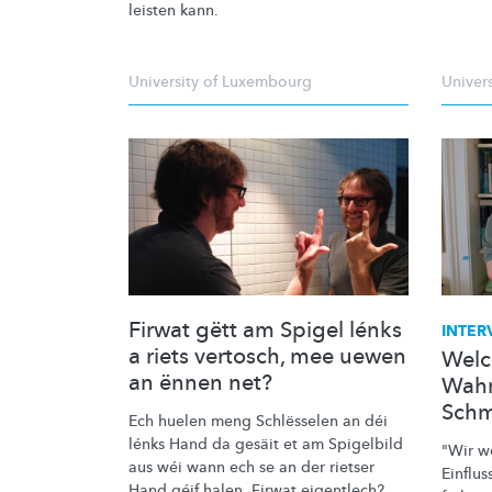
leisten kann.
University of Luxembourg
Univer
Firwat gëtt am Spigel lénks
INTER
a riets vertosch, mee uewen
Welch
an ënnen net?
Wah
Schm
Ech huelen meng Schlësselen an déi
lénks Hand da gesäit et am Spigelbild
"Wir w
aus wéi wann ech se an der rietser
Einflus
Hand géif halen. Firwat eigentlech?