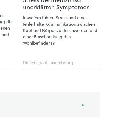
Stress bei medizinisch
unerklärten Symptomen
ns
Inwiefern führen Stress und eine
urg die
fehlerhafte Kommunikation zwischen
genen
Kopf und Körper zu Beschwerden und
- und
einer
Einschränkung
des
Wohlbefindens?
University of Luxembourg
Next
››
page