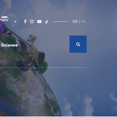
DE
FR
 Science