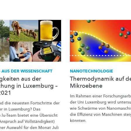
 AUS DER WISSENSCHAFT
NANOTECHNOLOGIE
gkeiten aus der
Thermodynamik auf d
chung in Luxemburg –
Mikroebene
 2021
Im Rahmen einer
Forschungsarb
der Uni Luxemburg wird untersu
nd die neuesten Fortschritte der
wie Schwärme von Nanomaschi
er in Luxemburg? Das
die Effizienz von Maschinen ste
e.lu-Team
bietet eine Übersicht
könnten.
Anspruch auf
Vollständigkeit)
iner Auswahl für den Monat Juli