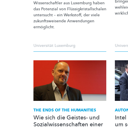
bringen
Wissenschaftler
aus Luxemburg haben
wehlei
das Potenzial von
Flüssigkristallschalen
wirklic
untersucht – ein Werkstoff, der viele
zukunftsweisende
Anwendungen
ermöglicht.
Universität Luxemburg
Univer
THE ENDS OF THE HUMANITIES
AUTO
Wie sich die Geistes- und
Inte
Sozialwissenschaften einer
um s