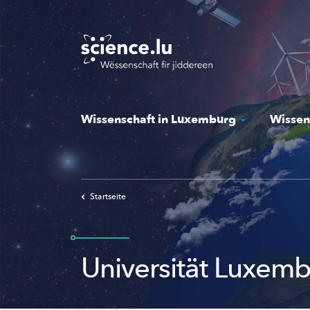
Skip
to
main
content
Wissenschaft in Luxemburg
Wissen
Startseite
Universität Luxem