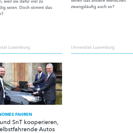
sehen das andere Menschen
, weil sie dafür viel zu
zwangsläufig auch so?
dig seien. Doch stimmt das
h?
sität Luxemburg
Universität Luxemburg
NOMES FAHREN
l und SnT kooperieren,
elbstfahrende Autos