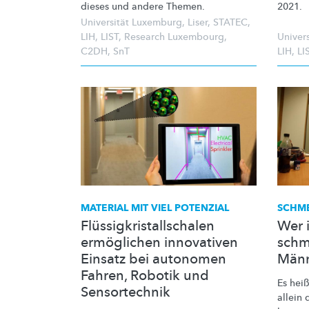
dieses und andere Themen.
2021.
Universität Luxemburg
,
Liser
,
STATEC
,
LIH
,
LIST
,
Research Luxembourg
,
Univer
C2DH
,
SnT
LIH
,
LI
MATERIAL MIT VIEL POTENZIAL
SCHM
Flüssigkristallschalen
Wer i
ermöglichen innovativen
schm
Einsatz bei autonomen
Männ
Fahren, Robotik und
Es hei
Sensortechnik
allein 