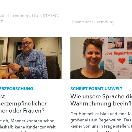
sität Luxemburg
,
Liser
,
STATEC
,
ST
Universität Luxemburg
ERZFORSCHUNG
SCHRIFT FORMT UMWELT
st
Wie unsere Sprache di
erzempfindlicher -
Wahrnehmung beeinfl
er oder Frauen?
Der Himmel ist blau und eine K
größer als ein Regenwurm. Das
ßt oft, Männer könnten schon
keiner von uns in Frage stellen.
deshalb keine Kinder zur Welt