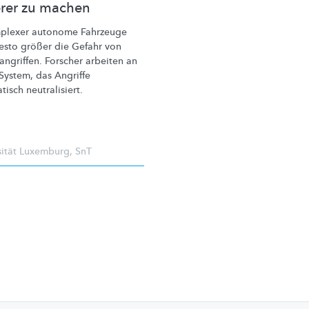
erer zu machen
plexer autonome Fahrzeuge
desto größer die Gefahr von
angriffen.
Forscher arbeiten an
System, das Angriffe
tisch
neutralisiert.
sität Luxemburg
,
SnT