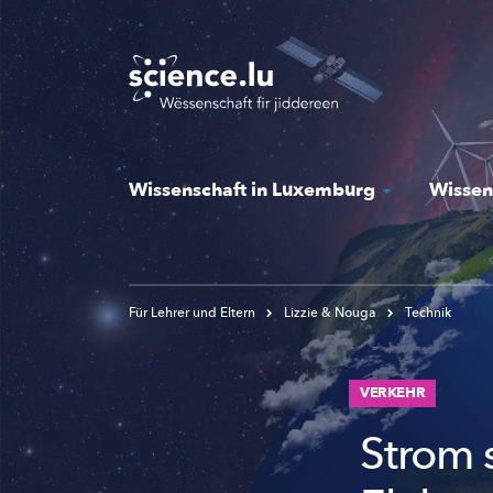
Skip
to
main
content
Wissenschaft in Luxemburg
Wissen
Für Lehrer und Eltern
Lizzie & Nouga
Technik
VERKEHR
Strom s