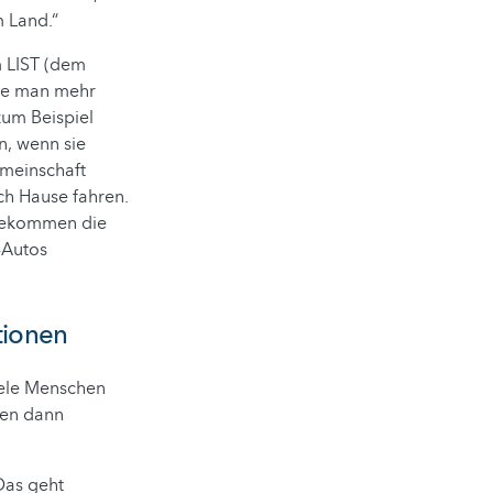
m Land.“
m LIST (dem
wie man mehr
zum Beispiel
n, wenn sie
emeinschaft
h Hause fahren.
 bekommen die
-Autos
tionen
viele Menschen
ien dann
Das geht