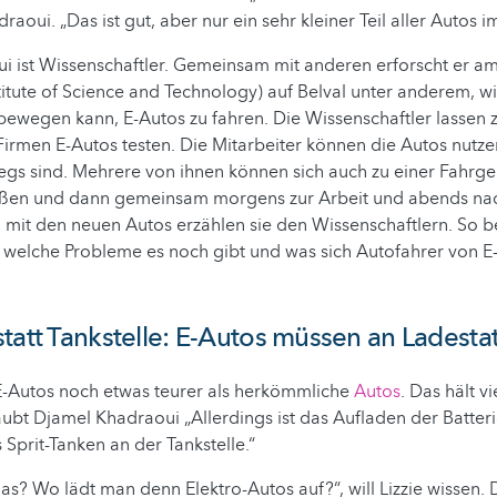
aoui. „Das ist gut, aber nur ein sehr kleiner Teil aller Autos i
i ist Wissenschaftler. Gemeinsam mit anderen erforscht er a
itute of Science and Technology) auf Belval unter anderem, 
ewegen kann, E-Autos zu fahren. Die Wissenschaftler lassen 
Firmen E-Autos testen. Die Mitarbeiter können die Autos nutze
egs sind. Mehrere von ihnen können sich auch zu einer Fahrg
ßen und dann gemeinsam morgens zur Arbeit und abends nac
n mit den neuen Autos erzählen sie den Wissenschaftlern. So
 welche Probleme es noch gibt und was sich Autofahrer von E
tatt Tankstelle: E-Autos müssen an Ladesta
 E-Autos noch etwas teurer als herkömmliche
Autos
. Das hält 
ubt Djamel Khadraoui „Allerdings ist das Aufladen der Batter
 Sprit-Tanken an der Tankstelle.“
as? Wo lädt man denn Elektro-Autos auf?“, will Lizzie wissen. 