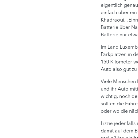
eigentlich gena
einfach über ein
Khadraoui. „Einm
Batterie über Na
Batterie nur etw
Im Land Luxembur
Parkplätzen in d
150 Kilometer we
Auto also gut zu
Viele Menschen h
und ihr Auto mitt
wichtig, noch de
sollten die Fahr
oder wo die näch
Lizzie jedenfalls
damit auf dem B