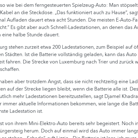
uso wie bei dem ferngesteuerten Spielzeug-Auto: Man stöpselt
 Kabel an die Steckdose. „Das funktioniert auch zu Hause“, sag
al Aufladen dauert etwa acht Stunden. Die meisten E-Auto-Fa
cht.“ Es gibt aber auch Schnell-Ladestationen, an denen das A
a eine halbe Stunde dauert.
g stehen zurzeit etwa 200 Ladestationen, zum Beispiel auf öf
en Städten. Ist die Batterie vollständig geladen, kann das Aut
it fahren. Die Strecke von Luxemburg nach Trier und zurück wä
 schaffen.
aben aber trotzdem Angst, dass sie nicht rechtzeitig eine Lad
en auf der Strecke liegen bleibt, wenn die Batterie alle ist. De
utlich mehr Ladestationen bereitzustellen, sagt Djamel Khad
er immer aktuelle Informationen bekommen, wie lange die Batt
ste Ladestation ist.
 ist von ihrem Mini-Elektro-Auto bereits sehr begeistert. Noch 
ürgersteig herum. Doch auf einmal wird das Auto immer lang