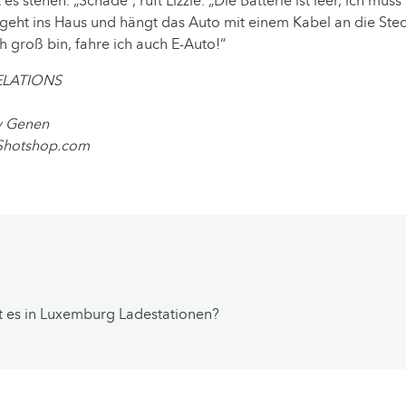
 es stehen. „Schade“, ruft Lizzie. „Die Batterie ist leer, ich muss
e geht ins Haus und hängt das Auto mit einem Kabel an die Ste
h groß bin, fahre ich auch E-Auto!“
ELATIONS
dy Genen
/Shotshop.com
t es in Luxemburg Ladestationen?