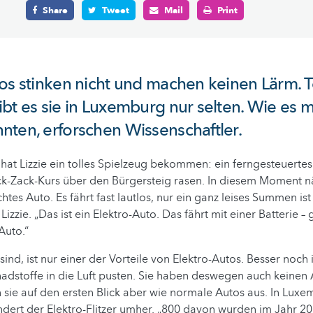
Share
Tweet
Mail
Print
os stinken nicht und machen keinen Lärm. To
bt es sie in Luxemburg nur selten. Wie es 
ten, erforschen Wissenschaftler.
at Lizzie ein tolles Spielzeug bekommen: ein ferngesteuerte
Zick-Zack-Kurs über den Bürgersteig rasen. In diesem Moment nä
htes Auto. Es fährt fast lautlos, nur ein ganz leises Summen is
Lizzie. „Das ist ein Elektro-Auto. Das fährt mit einer Batterie 
Auto.“
 sind, ist nur einer der Vorteile von Elektro-Autos. Besser noch 
adstoffe in die Luft pusten. Sie haben deswegen auch keinen 
sie auf den ersten Blick aber wie normale Autos aus. In Lux
dert der Elektro-Flitzer umher. „800 davon wurden im Jahr 20