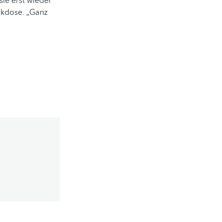
 sie erst wieder
ckdose. „Ganz