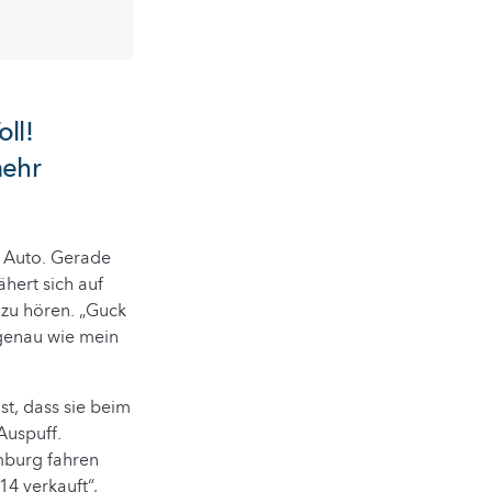
ll!
mehr
s Auto. Gerade
hert sich auf
t zu hören. „Guck
– genau wie mein
ist, dass sie beim
Auspuff.
emburg fahren
14 verkauft“,