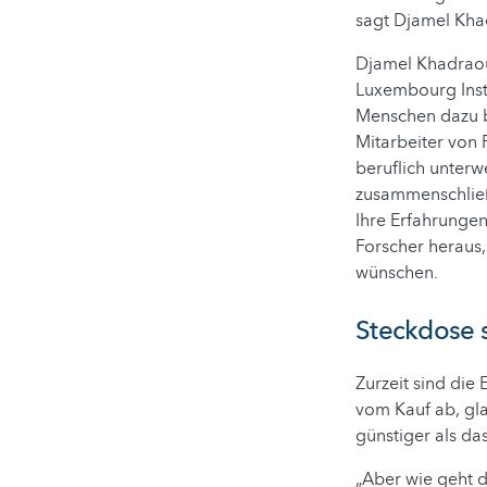
sagt Djamel Khadr
Djamel Khadraou
Luxembourg Inst
Menschen dazu b
Mitarbeiter von 
beruflich unterw
zusammenschlie
Ihre Erfahrunge
Forscher heraus,
wünschen.
Steckdose s
Zurzeit sind die
vom Kauf ab, gla
günstiger als das
„Aber wie geht d