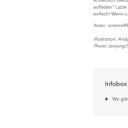
schließlich bleibt
aufladen.“ Lizzi
einfach! Wenn ic
Autor:
scienceR
Illustration: An
Photo: zenjung
Infobox
Wo gib