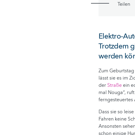
Teilen
Elektro-Aut
Trotzdem gi
werden könn
Zum Geburtstag h
lässt sie es im 
der
Straße
ein ec
mal Nouga“, ruft 
ferngesteuertes 
Dass sie so leise
Fahren keine Sch
Ansonsten sehen 
schon einige Hun