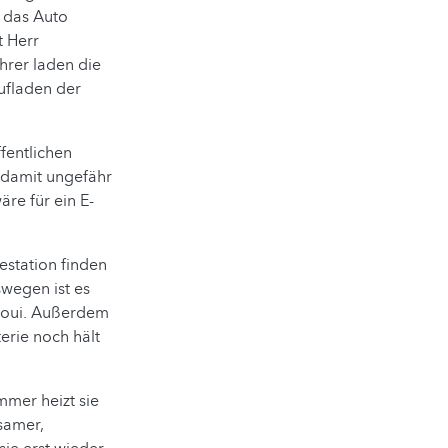
 das Auto
t Herr
hrer laden die
ufladen der
fentlichen
o damit ungefähr
re für ein E-
estation finden
swegen ist es
raoui. Außerdem
erie noch hält
immer heizt sie
samer,