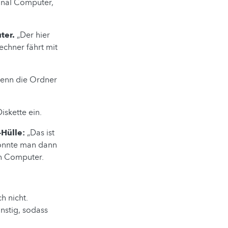
sonal Computer,
ter.
„Der hier
Rechner fährt mit
denn die Ordner
iskette ein.
-Hülle:
„Das ist
konnte man dann
en Computer.
h nicht.
nstig, sodass