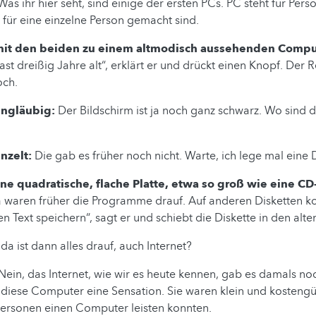
Was ihr hier seht, sind einige der ersten PCs. PC steht für Per
 für eine einzelne Person gemacht sind.
mit den beiden zu einem altmodisch aussehenden Compu
fast dreißig Jahre alt“, erklärt er und drückt einen Knopf. Der 
och.
ungläubig:
Der Bildschirm ist ja noch ganz schwarz. Wo sind 
nzelt:
Die gab es früher noch nicht. Warte, ich lege mal eine D
ne quadratische, flache Platte, etwa so groß wie eine CD
Da waren früher die Programme drauf. Auf anderen Disketten 
en Text speichern“, sagt er und schiebt die Diskette in den alt
da ist dann alles drauf, auch Internet?
Nein, das Internet, wie wir es heute kennen, gab es damals noc
diese Computer eine Sensation. Sie waren klein und kostengü
personen einen Computer leisten konnten.