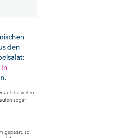
omischen
us den
elsalat:
 in
n.
r auf die vielen
laufen sogar
um gepasst, so