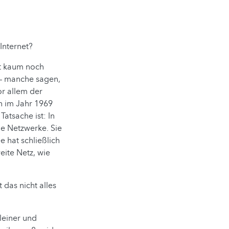
Internet?
st kaum noch
 – manche sagen,
or allem der
n im Jahr 1969
atsache ist: In
ne Netzwerke. Sie
 hat schließlich
ite Netz, wie
 das nicht alles
leiner und