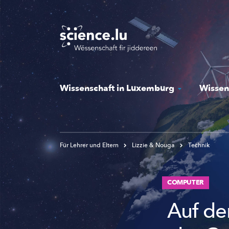
Skip
to
main
content
Wissenschaft in Luxemburg
Wissen
Für Lehrer und Eltern
Lizzie & Nouga
Technik
COMPUTER
Auf d