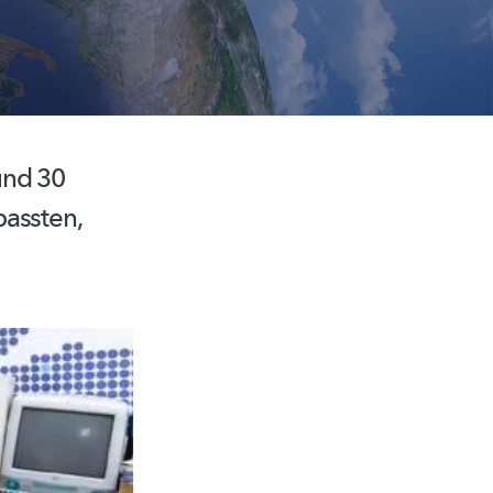
und 30
passten,