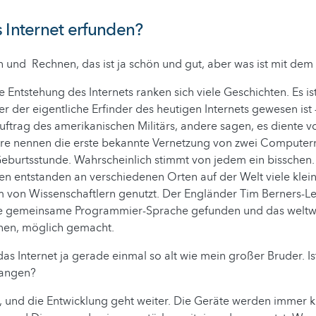
 Internet erfunden?
 und Rechnen, das ist ja schön und gut, aber was ist mit dem 
 Entstehung des Internets ranken sich viele Geschichten. Es i
 der eigentliche Erfinder des heutigen Internets gewesen ist
uftrag des amerikanischen Militärs, andere sagen, es diente v
re nennen die erste bekannte Vernetzung von zwei Computer
Geburtsstunde. Wahrscheinlich stimmt von jedem ein bisschen. T
n entstanden an verschiedenen Orten auf der Welt viele klei
 von Wissenschaftlern genutzt. Der Engländer Tim Berners-Lee
ine gemeinsame Programmier-Sprache gefunden und das weltwe
nnen, möglich gemacht.
as Internet ja gerade einmal so alt wie mein großer Bruder. Ist
gangen?
, und die Entwicklung geht weiter. Die Geräte werden immer k