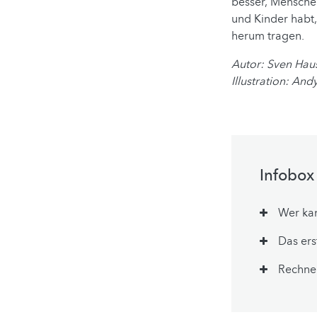
besser, Mensche
und Kinder habt,
herum tragen.
Autor: Sven Hau
Illustration:
Andy
Infobox
Wer kam
Das ers
Rechner