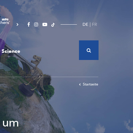
DE
FR
 Science
Startseite
, um