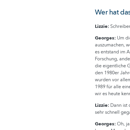
Wer hat das
Lizzie:
Schreiben
Georges:
Um die
auszumachen, wer
es entstand im A
Forschung, ande
die eigentliche 
den 1980er Jahre
wurden vor allem
1989 für alle e
wir es heute ke
Lizzie:
Dann ist d
sehr schnell ge
Georges:
Oh, ja