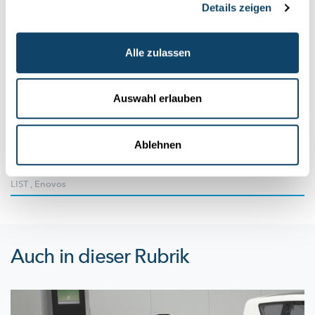
Details zeigen
Alle zulassen
Forschung in Luxemburg
ÉNERGIE PHOTOVOLTAÏQUE
Auswahl erlauben
Nouveau modèle de prédiction et projet «
Smart Energy Cities »
Ablehnen
Le LIST et la Fondation Enovos ont présenté hier les résultats
prometteurs d’un projet de recherche scientifique autour...
LIST
,
Enovos
Auch in dieser Rubrik