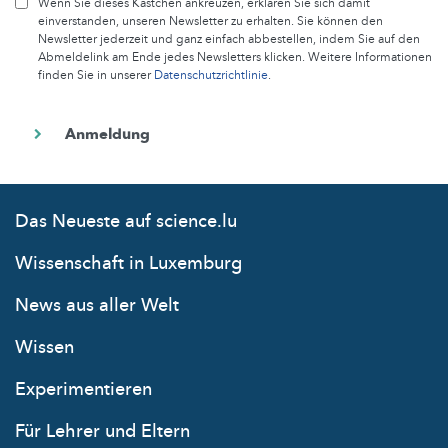
Wenn Sie dieses Kästchen ankreuzen, erklären Sie sich damit
einverstanden, unseren Newsletter zu erhalten. Sie können den
Newsletter jederzeit und ganz einfach abbestellen, indem Sie auf den
Abmeldelink am Ende jedes Newsletters klicken. Weitere Informationen
finden Sie in unserer
Datenschutzrichtlinie
.
Das Neueste auf science.lu
Wissenschaft in Luxemburg
News aus aller Welt
Wissen
Experimentieren
Für Lehrer und Eltern