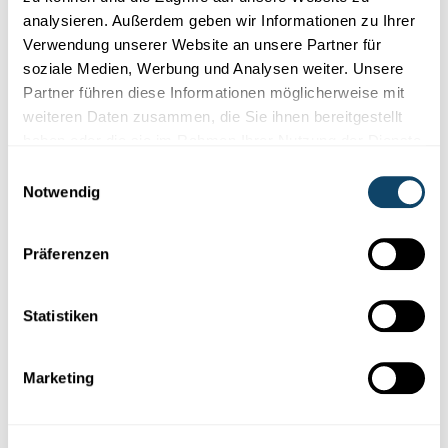
analysieren. Außerdem geben wir Informationen zu Ihrer
Verwendung unserer Website an unsere Partner für
soziale Medien, Werbung und Analysen weiter. Unsere
Partner führen diese Informationen möglicherweise mit
Forscher-Portraits
weiteren Daten zusammen, die Sie ihnen bereitgestellt
haben oder die sie im Rahmen Ihrer Nutzung der Dienste
FÉLIX URBAIN IM INTERVIEW
gesammelt haben.
Einwilligungsauswahl
Was ist die Energie der Zukunft?
Notwendig
Der Material- und
Wirtschaftswissenschaftler
Dr.-Ing. Félix
Urbain über Rekordjagd, was ihn
wissenschaftlich
antreibt u...
Präferenzen
FNR
Statistiken
Marketing