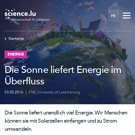
Skip
to
FR
main
content
Startseite
ENERGIE
Die Sonne liefert Energie im
Überfluss
03.05.2016
|
FNR
,
University of Luxembourg
Die Sonne liefert unendlich viel Energie. Wir Menschen
können sie mit Solarzellen einfangen und zu Strom
umwandeln.