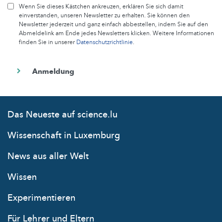
Wenn Sie dieses Kästchen ankreuzen, erklären Sie sich damit
einverstanden, unseren Newsletter zu erhalten. Sie können den
Newsletter jederzeit und ganz einfach abbestellen, indem Sie auf den
Abmeldelink am Ende jedes Newsletters klicken. Weitere Informationen
finden Sie in unserer
Datenschutzrichtlinie
.
Das Neueste auf science.lu
Wissenschaft in Luxemburg
News aus aller Welt
Wissen
Experimentieren
Für Lehrer und Eltern