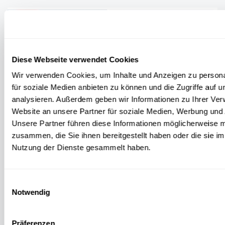
Diese Webseite verwendet Cookies
Wir verwenden Cookies, um Inhalte und Anzeigen zu persona
für soziale Medien anbieten zu können und die Zugriffe auf 
analysieren. Außerdem geben wir Informationen zu Ihrer Ve
Website an unsere Partner für soziale Medien, Werbung und 
Unsere Partner führen diese Informationen möglicherweise m
zusammen, die Sie ihnen bereitgestellt haben oder die sie i
GESCHICHTE LUXEMBURGS
Nutzung der Dienste gesammelt haben.
Schritt für Schritt zur Unabhängigkeit: Wie
Luxemburg zum Staat wurde
Einwilligungsauswahl
Seit wann ist das
Großherzogtum
ein richtiger Staat? Die
Notwendig
Geschichte der
Unabhängigkeit
Luxemburgs erklärt uns der
Historiker Prof. em. Dr. Michel Pauly im Interview.
Präferenzen