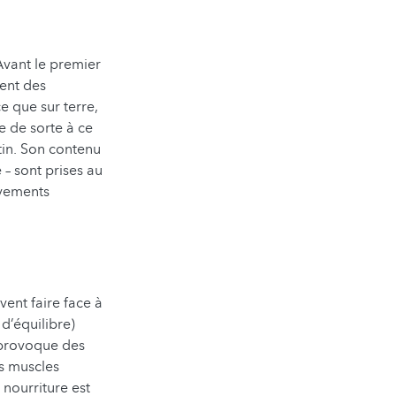
Avant le premier
uent des
e que sur terre,
e de sorte à ce
tin. Son contenu
 – sont prises au
uvements
vent faire face à
d’équilibre)
a provoque des
es muscles
 nourriture est