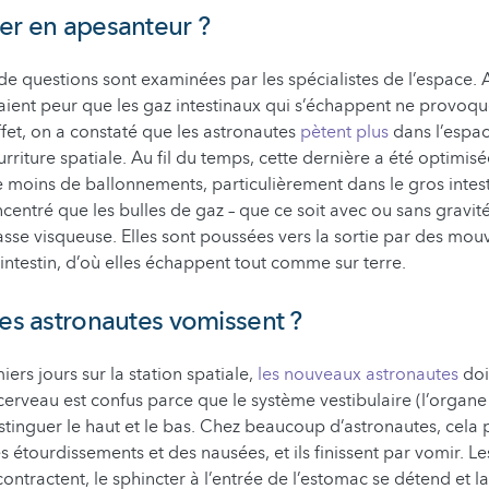
er en apesanteur ?
 questions sont examinées par les spécialistes de l’espace. 
 avaient peur que les gaz intestinaux qui s’échappent ne provoq
ffet, on a constaté que les astronautes
pètent plus
dans l’espac
rriture spatiale. Au fil du temps, cette dernière a été optimisé
 moins de ballonnements, particulièrement dans le gros intes
centré que les bulles de gaz – que ce soit avec ou sans gravité
sse visqueuse. Elles sont poussées vers la sortie par des mo
’intestin, d’où elles échappent tout comme sur terre.
les astronautes vomissent ?
ers jours sur la station spatiale,
les nouveaux astronautes
doi
cerveau est confus parce que le système vestibulaire (l’organe 
distinguer le haut et le bas. Chez beaucoup d’astronautes, cel
s étourdissements et des nausées, et ils finissent par vomir. L
ntractent, le sphincter à l’entrée de l’estomac se détend et la