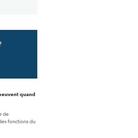
?
s peuvent quand
se de
 des fonctions du