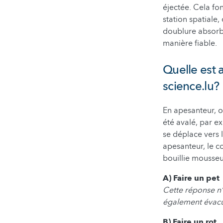
éjectée. Cela fo
station spatiale
doublure absorba
manière fiable.
Quelle est 
science.lu?
En apesanteur, o
été avalé, par e
se déplace vers l
apesanteur, le c
bouillie mousse
A) Faire un pet
Cette réponse n’
également évacu
B) Faire un rot