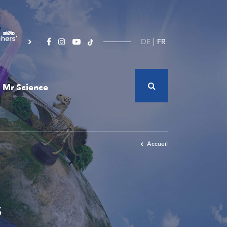
DE
FR
Mr Science
Accueil
s