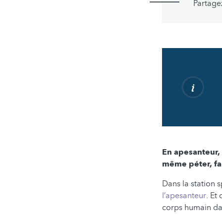
Partage
En apesanteur, 
même péter, fai
Dans la station sp
l’apesanteur
. Et
corps humain da