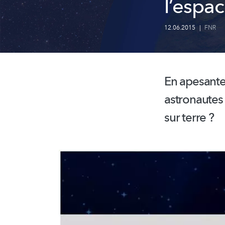
l’espac
12.06.2015
|
FNR
En apesanteu
astronautes
sur terre ?