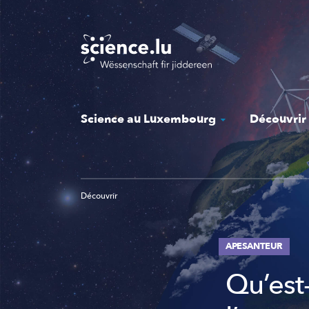
Skip
to
main
content
Science au Luxembourg
Découvrir
Découvrir
APESANTEUR
Qu’est-