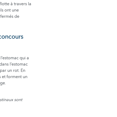
otte à travers la
ls ont une
e fermés de
 concours
 l’estomac qui a
 dans l’estomac
par un rot. En
s et forment un
ange.
stinaux sont