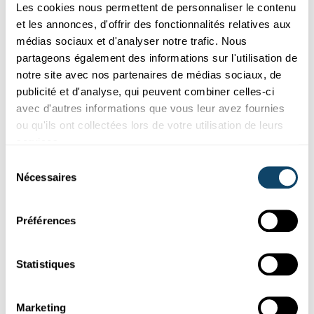
Les cookies nous permettent de personnaliser le contenu
et les annonces, d'offrir des fonctionnalités relatives aux
médias sociaux et d'analyser notre trafic. Nous
Participez aux études
partageons également des informations sur l'utilisation de
notre site avec nos partenaires de médias sociaux, de
RECHERCHE PARTICIPANTS ÉTUDE
publicité et d'analyse, qui peuvent combiner celles-ci
Enquête sur la santé menstruelle et
avec d'autres informations que vous leur avez fournies
gynécologique au Luxembourg
ou qu'ils ont collectées lors de votre utilisation de leurs
Cette enquête a pour but de recueillir des informations sur ton
services.
vécu avec les règles et d’en apprendre plus sur l’accès ...
Sélection
Nécessaires
du
consentement
Préférences
Statistiques
Marketing