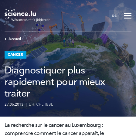
Skip
to
DE
main
content
Accueil
CANCER
Diagnostiquer plus
rapidement pour mieux
traiter
27.06.2013
|
LIH
,
CHL
,
IBBL
La recherche sur le cancer au Luxembourg :
comprendre comment le cancer apparaît, le