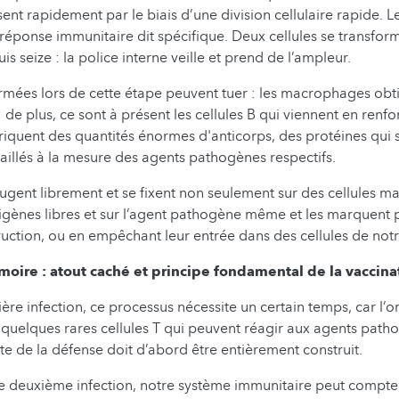
sent rapidement par le biais d’une division cellulaire rapide. Le
a réponse immunitaire dit spécifique. Deux cellules se transfor
uis seize : la police interne veille et prend de l’ampleur.
ormées lors de cette étape peuvent tuer : les macrophages obt
de plus, ce sont à présent les cellules B qui viennent en renfor
abriquent des quantités énormes d'anticorps, des protéines qui 
aillés à la mesure des agents pathogènes respectifs.
ugent librement et se fixent non seulement sur des cellules m
tigènes libres et sur l’agent pathogène même et les marquent 
ruction, ou en empêchant leur entrée dans des cellules de notr
oire : atout caché et principe fondamental de la vaccina
ère infection, ce processus nécessite un certain temps, car l’
quelques rares cellules T qui peuvent réagir aux agents path
este de la défense doit d’abord être entièrement construit.
e deuxième infection, notre système immunitaire peut compter