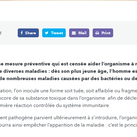
z
Share
Tweet
Mail
Print
ne mesure préventive qui est censée aider l’organisme à
 diverses maladies : dès son plus jeune âge, l’homme es
 de nombreuses maladies causées par des bactéries ou de
ation, l’on inocule une forme soit tuée, soit affaiblie ou fragm
core de sa substance toxique dans l’organisme afin de décle
mière réaction contrôlée du système immunitaire.
agent pathogène parvient ultérieurement à s’introduire, l’organ
urra ainsi empêcher l’apparition de la maladie : c’est le princ