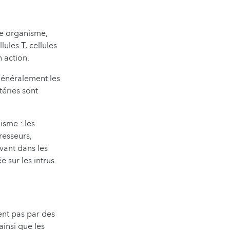
re organisme,
ules T, cellules
n action.
généralement les
téries sont
isme : les
resseurs,
uvant dans les
e sur les intrus.
ment pas par des
ainsi que les