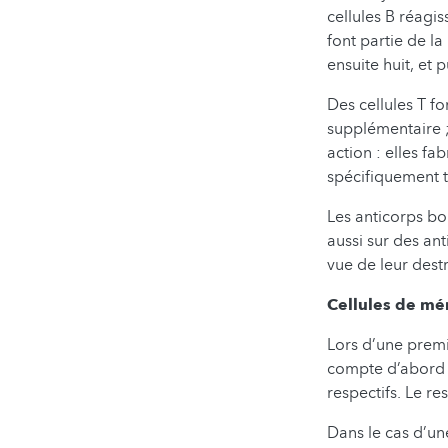
cellules B réagis
font partie de l
ensuite huit, et p
Des cellules T f
supplémentaire ; 
action : elles f
spécifiquement t
Les anticorps bo
aussi sur des an
vue de leur dest
Cellules de mém
Lors d’une premi
compte d’abord 
respectifs. Le r
Dans le cas d’un