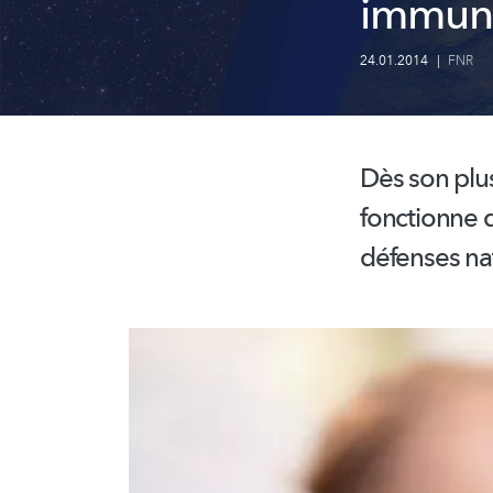
immuni
24.01.2014
|
FNR
Dès son plu
fonctionne d
défenses nat