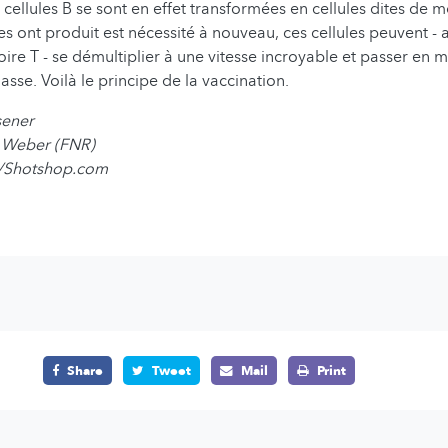
cellules B se sont en effet transformées en cellules dites de m
les ont produit est nécessité à nouveau, ces cellules peuvent - 
ire T - se démultiplier à une vitesse incroyable et passer en
sse. Voilà le principe de la vaccination.
sener
e Weber (FNR)
/Shotshop.com
Share
Tweet
Mail
Print