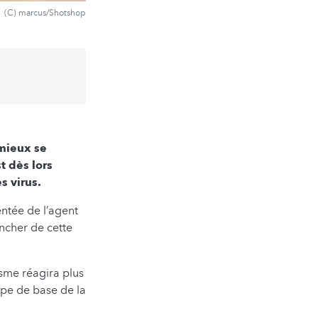
(C) marcus/Shotshop
 mieux se
t dès lors
s virus.
entée de l’agent
ncher de cette
isme réagira plus
ipe de base de la