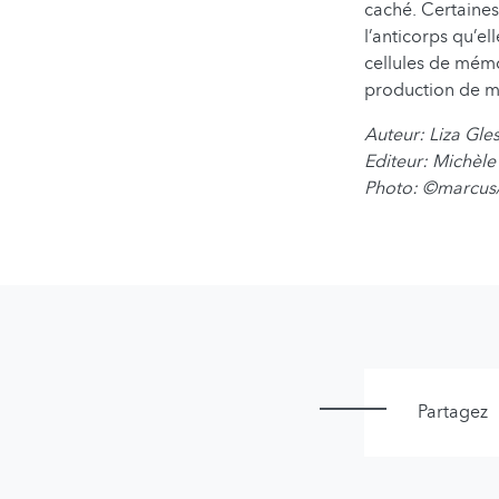
caché. Certaines 
l’anticorps qu’el
cellules de mémo
production de ma
Auteur: Liza Gle
Editeur: Michèl
Photo: ©marcus
Partagez