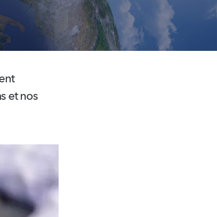
ent
s et nos