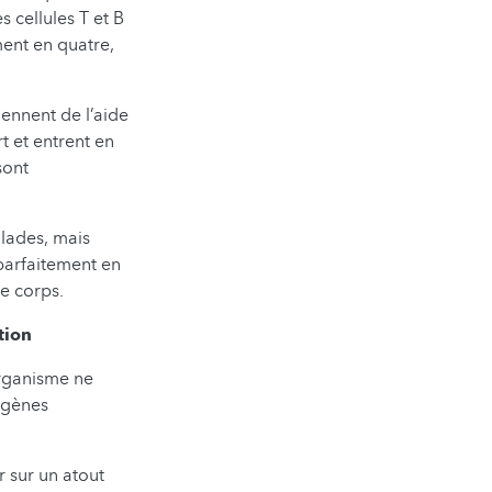
s cellules T et B
ment en quatre,
iennent de l’aide
t et entrent en
sont
alades, mais
parfaitement en
e corps.
tion
organisme ne
ogènes
 sur un atout