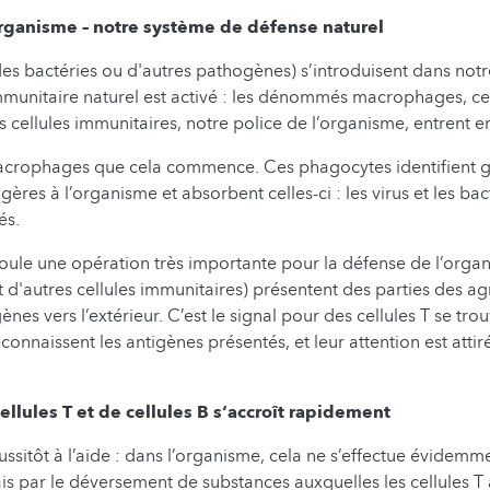
organisme – notre système de défense naturel
 des bactéries ou d'autres pathogènes) s’introduisent dans not
munitaire naturel est activé : les dénommés macrophages, cell
s cellules immunitaires, notre police de l’organisme, entrent e
macrophages que cela commence. Ces phagocytes identifient 
ères à l’organisme et absorbent celles-ci : les virus et les bac
és.
oule une opération très importante pour la défense de l’organ
d'autres cellules immunitaires) présentent des parties des ag
es vers l’extérieur. C’est le signal pour des cellules T se tro
econnaissent les antigènes présentés, et leur attention est attiré
llules T et de cellules B s‘accroît rapidement
ussitôt à l’aide : dans l’organisme, cela ne s’effectue évidem
ais par le déversement de substances auxquelles les cellules T 