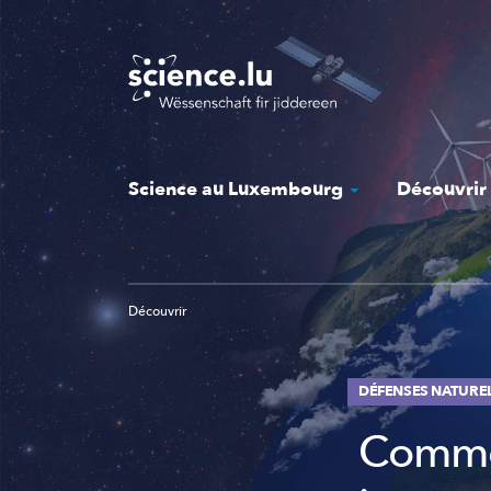
Skip
to
main
content
Science au Luxembourg
Découvrir
Découvrir
DÉFENSES NATURE
Commen