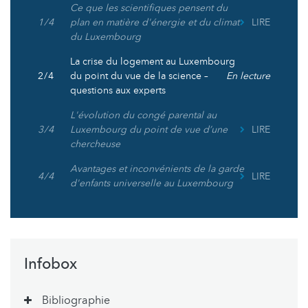
Ce que les scientifiques pensent du
1 / 4
plan en matière d'énergie et du climat
LIRE
du Luxembourg
La crise du logement au Luxembourg
2 / 4
du point du vue de la science –
En lecture
questions aux experts
L'évolution du congé parental au
3 / 4
Luxembourg du point de vue d’une
LIRE
chercheuse
Avantages et inconvénients de la garde
4 / 4
LIRE
d'enfants universelle au Luxembourg
Infobox
Bibliographie