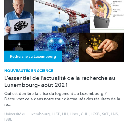
Recherche au Luxembourg
NOUVEAUTÉS EN SCIENCE
L’essentiel de l’actualité de la recherche au
Luxembourg- août 2021
Qui est derrière la crise du logement au Luxembourg ?
Découvrez cela dans notre tour
d’actualités
des résultats de la
re...
Université du Luxembourg
,
LIST
,
LIH
,
Liser
,
CHL
,
LCSB
,
SnT
,
LNS
,
IBBL