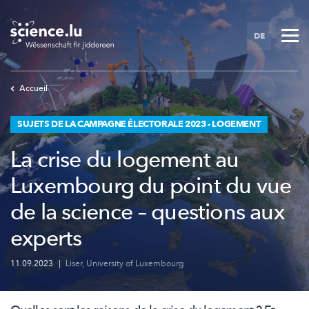
Skip
to
DE
main
content
Accueil
SUJETS DE LA CAMPAGNE ÉLECTORALE 2023 - LOGEMENT
La crise du logement au
Luxembourg du point du vue
de la science – questions aux
experts
11.09.2023
|
Liser
,
University of Luxembourg