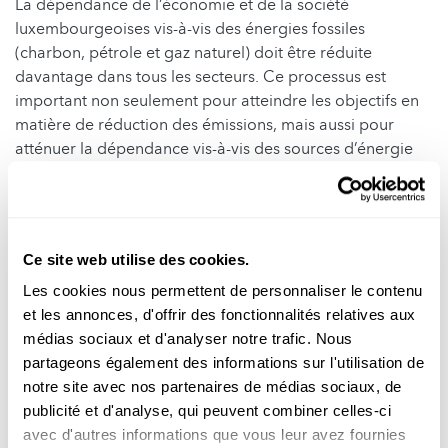
La dépendance de l’économie et de la société
luxembourgeoises vis-à-vis des énergies fossiles
(charbon, pétrole et gaz naturel) doit être réduite
davantage dans tous les secteurs. Ce processus est
important non seulement pour atteindre les objectifs en
matière de réduction des émissions, mais aussi pour
atténuer la dépendance vis-à-vis des sources d’énergie
importées, qui sont devenues plus chères et plus
incertaines ces derniers temps.
La décarbonisation de l’économie requiert des
changements structurels profonds qui s’articulent autour
Ce site web utilise des cookies.
de
trois piliers :
Les cookies nous permettent de personnaliser le contenu
et les annonces, d'offrir des fonctionnalités relatives aux
La suffisance :
promotion d’un mode de vie économe en
médias sociaux et d'analyser notre trafic. Nous
énergie
partageons également des informations sur l'utilisation de
L'efficacité énergétique :
amélioration de l’efficacité
notre site avec nos partenaires de médias sociaux, de
énergétique
publicité et d'analyse, qui peuvent combiner celles-ci
La production d’énergie renouvelable :
avec d'autres informations que vous leur avez fournies
décarbonisation de la production et des importations