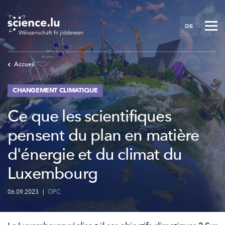
Skip
to
DE
main
content
Accueil
CHANGEMENT CLIMATIQUE
Ce que les scientifiques
pensent du plan en matière
d'énergie et du climat du
Luxembourg
06.09.2023
|
OPC