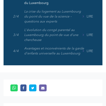
du Luxembourg
La crise du logement au Luxembourg
2 / 4
du point du vue de la science –
LIRE
questions aux experts
L'évolution du congé parental au
3 / 4
Luxembourg du point de vue d’une
LIRE
chercheuse
Avantages et inconvénients de la garde
4 / 4
LIRE
d'enfants universelle au Luxembourg