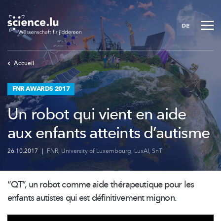
Skip
to
DE
main
content
Accueil
FNR AWARDS 2017
Un robot qui vient en aide
aux enfants atteints d’autisme
26.10.2017
|
FNR
,
University of Luxembourg
,
LuxAI
,
SnT
“QT”, un robot comme aide
thérapeutique
pour les
enfants autistes qui est
définitivement
mignon.