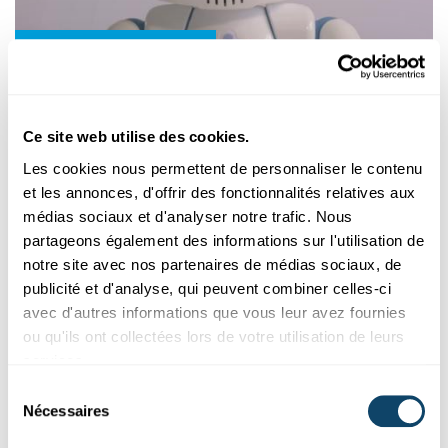
Recherche au Luxembourg
LUXAI
Un robot humanoïde pour une utilisation
Ce site web utilise des cookies.
thérapeutique chez les enfants autistes
Les cookies nous permettent de personnaliser le contenu
Le robot QT aide les enfants autistes à en savoir plus sur
et les annonces, d'offrir des fonctionnalités relatives aux
l'expression des émotions.
médias sociaux et d'analyser notre trafic. Nous
LuxAI
,
University of Luxembourg
partageons également des informations sur l'utilisation de
notre site avec nos partenaires de médias sociaux, de
publicité et d'analyse, qui peuvent combiner celles-ci
avec d'autres informations que vous leur avez fournies
ou qu'ils ont collectées lors de votre utilisation de leurs
services.
Sélection
Nécessaires
du
consentement