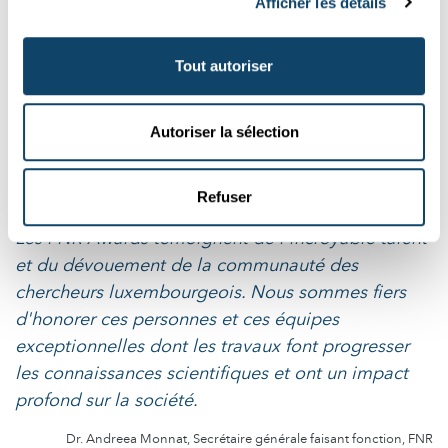
Afficher les détails
OUTSTANDING MENTOR
FNR Awards 2024 : « Des racines pour croître
et des ailes pour voler »
Tout autoriser
Torsten Bohn, chimiste alimentaire et
nutritionniste
du
Luxembourg Institute of Health (LIH), a reçu un FNR Award pour
Autoriser la sélection
s...
FNR
,
LIH
Refuser
Les FNR Awards témoignent de l'incroyable talent
et du dévouement de la communauté des
chercheurs luxembourgeois. Nous sommes fiers
d'honorer ces personnes et ces équipes
exceptionnelles dont les travaux font progresser
les connaissances scientifiques et ont un impact
profond sur la société.
Dr. Andreea Monnat, Secrétaire générale faisant fonction, FNR