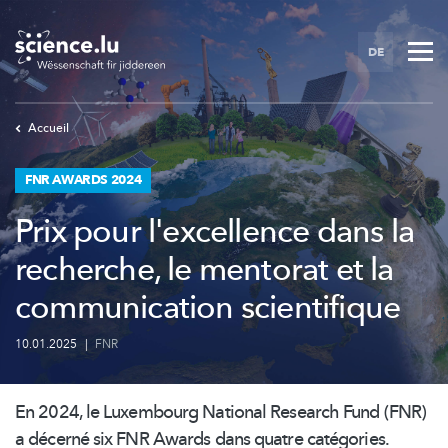
Skip
to
DE
main
content
Accueil
FNR AWARDS 2024
Prix pour l'excellence dans la
recherche, le mentorat et la
communication scientifique
10.01.2025
|
FNR
En 2024, le Luxembourg National Research Fund (FNR)
a décerné six FNR Awards dans quatre catégories.