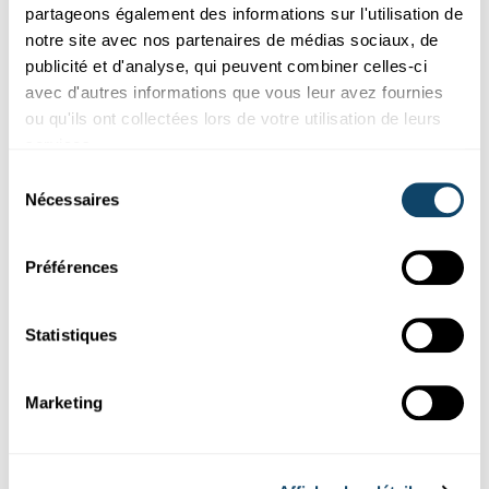
partageons également des informations sur l'utilisation de
FNR Awards 2024: « Le bien-être au travail et
notre site avec nos partenaires de médias sociaux, de
la recherche de pointe ne sont pas
publicité et d'analyse, qui peuvent combiner celles-ci
mutuellement exclusifs »
avec d'autres informations que vous leur avez fournies
La recherche de haut niveau est un milieu difficile. Dans un tel
ou qu'ils ont collectées lors de votre utilisation de leurs
environnement,
le rôle du mentor est essentiel. Johanne...
services.
FNR
,
LIH
Sélection
Nécessaires
du
consentement
Préférences
Statistiques
Marketing
Portraits de chercheurs