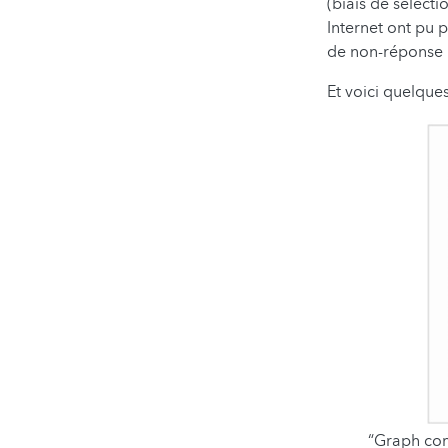
(biais de sélecti
Internet ont pu p
de non-réponse :
Et voici quelques
“Graph com