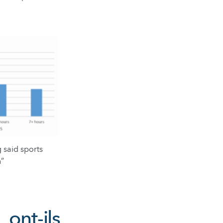
 said sports
”
ont-ils