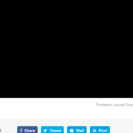
Fondation Jeunes Sci
z
Share
Tweet
Mail
Print