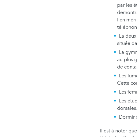
par les é
démontran
lien méri
téléphon
La deux
située da
La gymna
au plus 
de conta
Les fum
Cette con
Les fem
Les étud
dorsales
Dormir 
Il est à noter qu