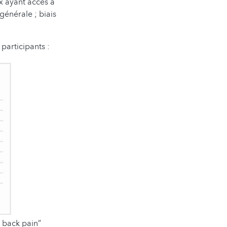
ux ayant accès à
générale ; biais
 participants :
 back pain”