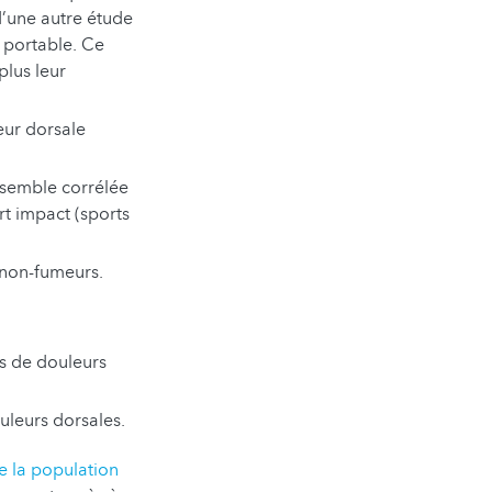
 d’une autre étude
e portable. Ce
plus leur
eur dorsale
, semble corrélée
rt impact (sports
 non-fumeurs.
us de douleurs
uleurs dorsales.
de la population