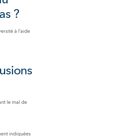
as ?
ersité à l’aide
lusions
ant le mal de
ment indiquées