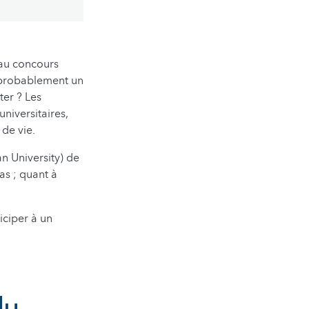
 au concours
 probablement un
ter ? Les
universitaires,
de vie.
n University) de
as ; quant à
ticiper à un
du