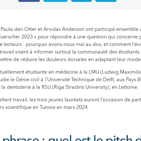
 Paula den Otter et Arvidas Anderson ont participé ensemble
 Fuerscher 2023 » pour répondre à une question qui concerne
lecteurs : pourquoi avons-nous mal au dos, et comment l’évi
 travail visent à informer surtout la communauté des étudiants 
mettre de réduire les douleurs dorsales en adaptant leur mode 
tuellement étudiante en médecine à la LMU (Ludwig Maximilia
die le Génie civil à l’Université Technique de Delft, aux Pays-B
e la dentisterie à la RSU (Riga Stradins University), en Lettonie.
llent travail, les trois jeunes lauréats auront l’occasion de par
 scientifique en Tunisie en mars 2024.
phrase : quel est le pitch 