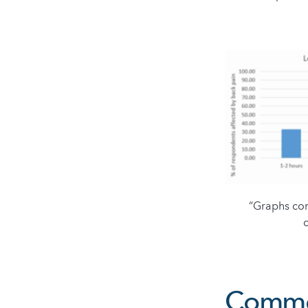
“Graphs com
Commen