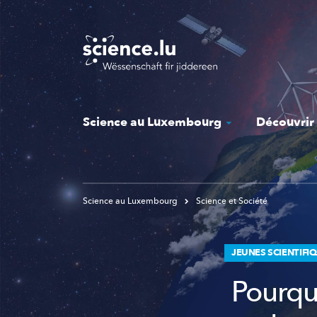
Skip
to
main
content
Science au Luxembourg
Découvrir
Science au Luxembourg
Science et Société
JEUNES SCIENTIFI
Pourquo