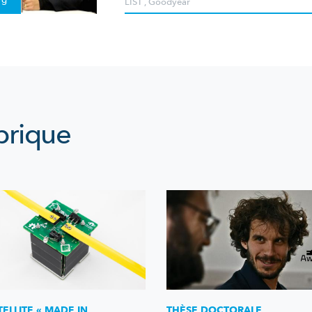
rg
LIST
,
Goodyear
brique
TELLITE « MADE IN
THÈSE DOCTORALE