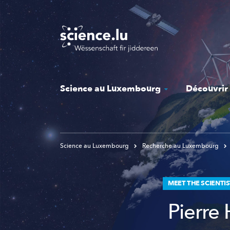
Skip
to
main
content
Science au Luxembourg
Découvrir
Science au Luxembourg
Recherche au Luxembourg
MEET THE SCIENTI
Pierre