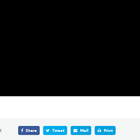
z
Share
Tweet
Mail
Print