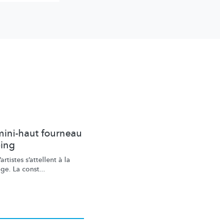
mini-haut fourneau
oing
artistes s’attellent à la
ge. La const...