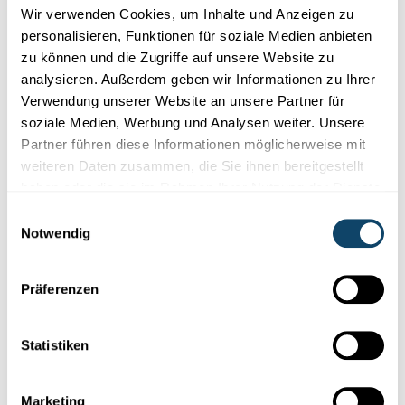
Wir verwenden Cookies, um Inhalte und Anzeigen zu
personalisieren, Funktionen für soziale Medien anbieten
zu können und die Zugriffe auf unsere Website zu
analysieren. Außerdem geben wir Informationen zu Ihrer
Verwendung unserer Website an unsere Partner für
soziale Medien, Werbung und Analysen weiter. Unsere
Partner führen diese Informationen möglicherweise mit
weiteren Daten zusammen, die Sie ihnen bereitgestellt
MATERIALFORSCHUNG
haben oder die sie im Rahmen Ihrer Nutzung der Dienste
Weltweit laufen Fahrgäste in Zügen auf
gesammelt haben.
Luxemburger Böden
Einwilligungsauswahl
Notwendig
Forschung kann im wahrsten Sinne des Wortes bodenständig
sein. Bestes Beispiel: Fußböden für Züge – made in Luxembourg
Präferenzen
Luxinnovation
Statistiken
Marketing