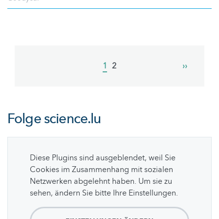
Pagination
Current
1
Page
2
Next
››
page
page
Folge
science.lu
Diese Plugins sind ausgeblendet, weil Sie
Cookies im Zusammenhang mit sozialen
Netzwerken abgelehnt haben. Um sie zu
sehen, ändern Sie bitte Ihre Einstellungen.