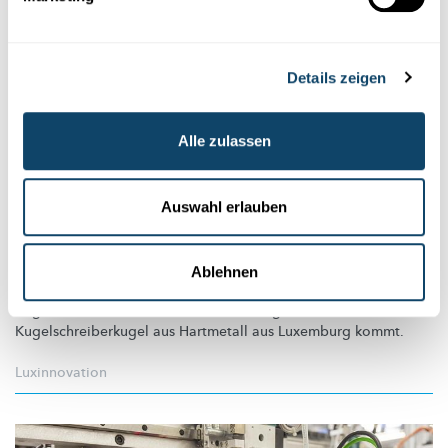
Details zeigen
Alle zulassen
TECHNIK IM ALLTAG
Auswahl erlauben
Bei Kugelschreibern gibt es in Luxemburg
einen Weltmarktführer
Ablehnen
Wer irgendwo zwischen Nord- und Südpol einen
Kugelschreiber
kauft, der hat eine 25%ige Chance, dass die
Kugelschreiberkugel
aus Hartmetall aus Luxemburg kommt.
Luxinnovation