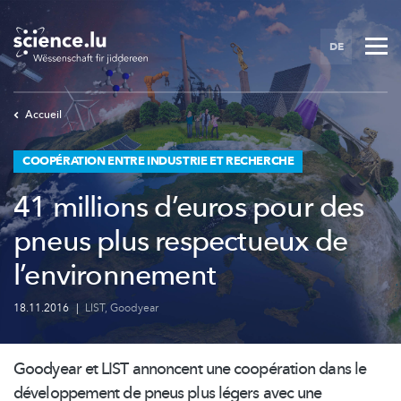
Skip
to
DE
main
content
Accueil
COOPÉRATION ENTRE INDUSTRIE ET RECHERCHE
41 millions d’euros pour des
pneus plus respectueux de
l’environnement
18.11.2016
|
LIST
,
Goodyear
Goodyear et LIST annoncent une coopération dans le
développement
de pneus plus légers avec une