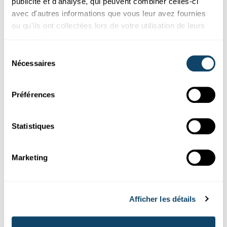
publicité et d'analyse, qui peuvent combiner celles-ci
FNR
avec d'autres informations que vous leur avez fournies
ou qu'ils ont collectées lors de votre utilisation de leurs
services.
Sélection
Nécessaires
du
consentement
Préférences
Statistiques
Acteurs de la Science
Marketing
L’INDUSTRIE AU LUXEMBOURG
Goodyear : des concepts de pneus élaborés
à Colmar-Berg
Afficher les détails
À Colmar-Berg, Goodyear produit des pneus de qualité pour
l’industrie automobile.
L’entreprise
investit dans la recherch...