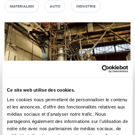
MATERIALIEN
AUTO
INDUSTRIE
Science et Société
Ce site web utilise des cookies.
Les cookies nous permettent de personnaliser le contenu
HISTOIRE INDUSTRIELLE
et les annonces, d'offrir des fonctionnalités relatives aux
Projet expérimental avec un mini-haut
médias sociaux et d'analyser notre trafic. Nous
fourneau : Learning and burning by doing
partageons également des informations sur l'utilisation de
Une poignée
d’ingénieurs,
d’artisans et d’artistes s’attellent à la
notre site avec nos partenaires de médias sociaux, de
fabrication d’un haut fourneau à Dudelange. La const...