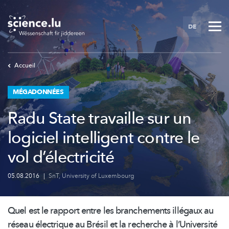
Skip
to
DE
main
content
Accueil
MÉGADONNÉES
Radu State travaille sur un
logiciel intelligent contre le
vol d’électricité
05.08.2016
|
SnT
,
University of Luxembourg
Quel est le rapport entre les branchements illégaux au
réseau électrique au Brésil et la recherche à
l’Université