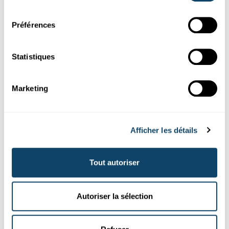
consentement
Préférences
Recherche au Luxembourg
Statistiques
"WAT ASS WOURECHT?"
Firwat mer wëssenschaftleche Fakten
Marketing
weiderhi Vertraue schenken kënnen
An Zäite vu Post-Wourecht schénge
wëssenschaftlech
Fakten net
méi vill ze zielen an Theme ginn oft nach just wei Glawen...
Afficher les détails
FNR
Tout autoriser
Autoriser la sélection