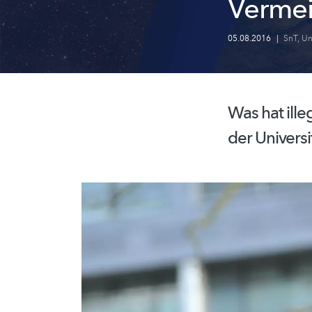
Vermei
05.08.2016
|
SnT
,
Un
Was hat ille
der Univers