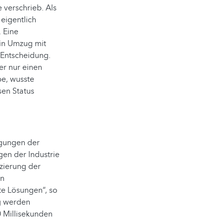
 verschrieb. Als
 eigentlich
 Eine
ein Umzug mit
 Entscheidung.
er nur einen
be, wusste
sen Status
ngungen der
en der Industrie
nzierung der
in
te Lösungen“, so
rg werden
00 Millisekunden