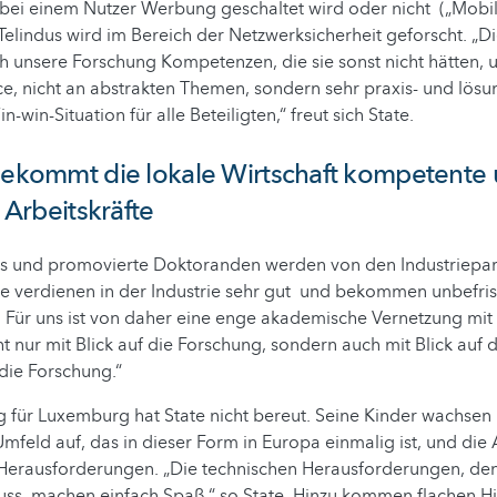
bei einem Nutzer Werbung geschaltet wird oder nicht („Mobile
elindus wird im Bereich der Netzwerksicherheit geforscht. „
unsere Forschung Kompetenzen, die sie sonst nicht hätten, u
, nicht an abstrakten Themen, sondern sehr praxis- und lösun
n-win-Situation für alle Beteiligten,“ freut sich State.
bekommt die lokale Wirtschaft kompetente 
e Arbeitskräfte
ocs und promovierte Doktoranden werden von den Industriepa
e verdienen in der Industrie sehr gut und bekommen unbefris
 Für uns ist von daher eine enge akademische Vernetzung mit
ht nur mit Blick auf die Forschung, sondern auch mit Blick auf 
die Forschung.“
 für Luxemburg hat State nicht bereut. Seine Kinder wachsen
Umfeld auf, das in dieser Form in Europa einmalig ist, und die 
 Herausforderungen. „Die technischen Herausforderungen, de
muss, machen einfach Spaß,“ so State. Hinzu kommen flachen Hi