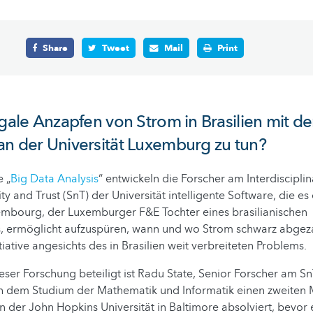
Share
Tweet
Mail
Print
egale Anzapfen von Strom in Brasilien mit de
n der Universität Luxemburg zu tun?
 „
Big Data Analysis
“ entwickeln die Forscher am Interdiscipli
lity and Trust (SnT) der Universität intelligente Software, die e
xembourg, der Luxemburger F&E Tochter eines brasilianischen
, ermöglicht aufzuspüren, wann und wo Strom schwarz abgeza
iative angesichts des in Brasilien weit verbreiteten Problems.
eser Forschung beteiligt ist Radu State, Senior Forscher am S
 dem Studium der Mathematik und Informatik einen zweiten M
n der John Hopkins Universität in Baltimore absolviert, bevor 