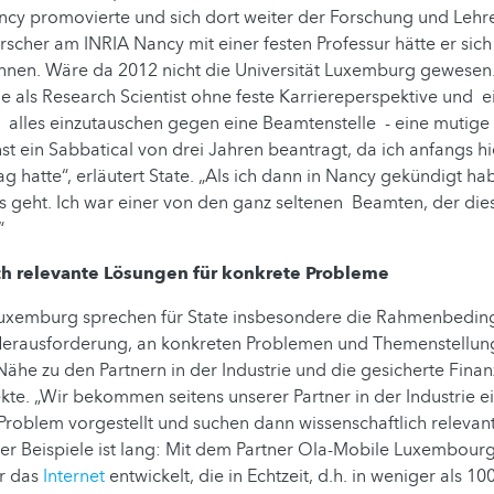
ancy promovierte und sich dort weiter der Forschung und Lehre
scher am INRIA Nancy mit einer festen Professur hätte er sich
nnen. Wäre da 2012 nicht die Universität Luxemburg gewesen.
lle als Research Scientist ohne feste Karriereperspektive und 
s alles einzutauschen gegen eine Beamtenstelle - eine mutige
st ein Sabbatical von drei Jahren beantragt, da ich anfangs hi
ag hatte“, erläutert State. „Als ich dann in Nancy gekündigt ha
 geht. Ich war einer von den ganz seltenen Beamten, der die
“
ch relevante Lösungen für konkrete Probleme
 Luxemburg sprechen für State insbesondere die Rahmenbedi
Herausforderung, an konkreten Problemen und Themenstellung
 Nähe zu den Partnern in der Industrie und die gesicherte Fina
te. „Wir bekommen seitens unserer Partner in der Industrie e
Problem vorgestellt und suchen dann wissenschaftlich relevan
 der Beispiele ist lang: Mit dem Partner Ola-Mobile Luxembou
ür das
Internet
entwickelt, die in Echtzeit, d.h. in weniger als 1