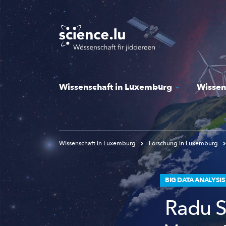
Skip
to
main
content
Wissenschaft in Luxemburg
Wissen
Wissenschaft in Luxemburg
Forschung in Luxemburg
BIG DATA ANALYSIS
Radu S