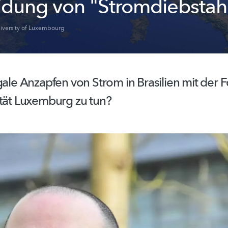
dung von "Stromdiebstah
iversity of Luxembourg
gale Anzapfen von Strom in Brasilien mit der
ität Luxemburg zu tun?