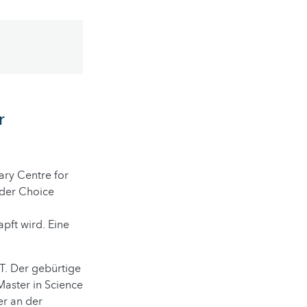
r
nary Centre for
s der Choice
pft wird. Eine
nT. Der gebürtige
aster in Science
er an der