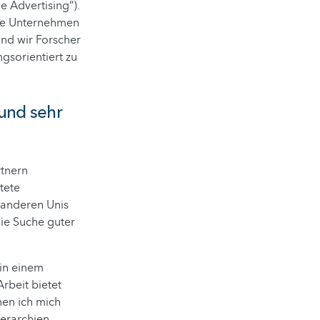
 Advertising“).
Die Unternehmen
nd wir Forscher
gsorientiert zu
und sehr
rtnern
tete
 anderen Unis
die Suche guter
 in einem
Arbeit bietet
nen ich mich
erarchien,