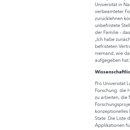
Universität in N
verbeamteter For
zurücklehnen kö
unbefristete Ste
der Familie – da
„Ich habe zunäch
befristeten Vertr
niemand, wie das
aufgegeben hat.
Wissenschaftli
Pro Universität
Forschung: die 
zu arbeiten, die
Forschungsprojek
konzeptionelles 
State. Die Liste
Applikationen f