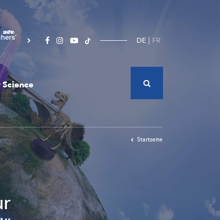
DE
FR
 Science
Startseite
ur