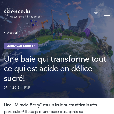
Skip
to
DE
main
content
Accueil
„MIRACLE BERRY“
Une baie qui transforme tout
ce qui est acide en délice
sucré!
07.11.2013
|
FNR
Une “Miracle Berry” est un fruit ouest africain très
particulier! Il s’agit d’une baie qui, après sa