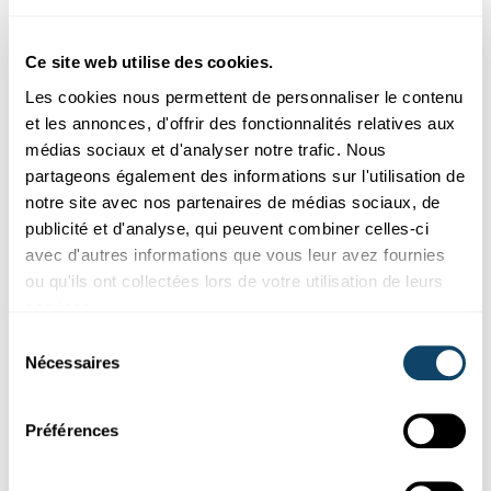
colorées !
Avec peu de matériel, vous avez la possibilité de transformer
des tulipes (ou autres fleurs) blanches en tulipes colorée...
Ce site web utilise des cookies.
FNR
Les cookies nous permettent de personnaliser le contenu
et les annonces, d'offrir des fonctionnalités relatives aux
médias sociaux et d'analyser notre trafic. Nous
partageons également des informations sur l'utilisation de
notre site avec nos partenaires de médias sociaux, de
publicité et d'analyse, qui peuvent combiner celles-ci
avec d'autres informations que vous leur avez fournies
ou qu'ils ont collectées lors de votre utilisation de leurs
services.
Sélection
Nécessaires
du
Découvrir
consentement
Préférences
NUISIBLES
Le scolyte : du nuisible secondaire à l’ennemi
mortel des épicéas