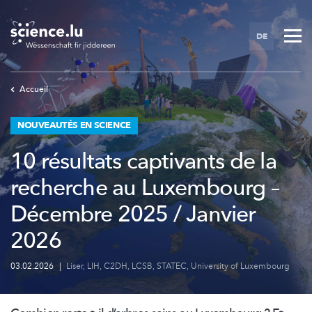
Skip
to
DE
main
content
Accueil
NOUVEAUTÉS EN SCIENCE
10 résultats captivants de la
recherche au Luxembourg –
Décembre 2025 / Janvier
2026
03.02.2026
|
Liser
,
LIH
,
C2DH
,
LCSB
,
STATEC
,
University of Luxembourg