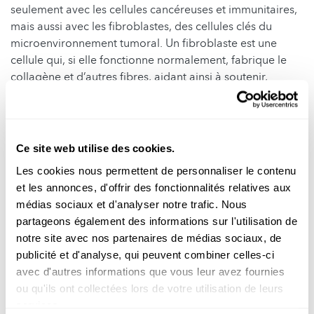
seulement avec les cellules cancéreuses et immunitaires,
mais aussi avec les fibroblastes, des cellules clés du
microenvironnement tumoral. Un fibroblaste est une
cellule qui, si elle fonctionne normalement, fabrique le
collagène et d’autres fibres, aidant ainsi à soutenir,
réparer et maintenir les tissus du corps.
Les chercheurs ont montré que
Fusobacterium nucleatum
peut envahir ces fibroblastes et les reprogrammer pour
Ce site web utilise des cookies.
qu’ils produisent des molécules inflammatoires. Ce
Les cookies nous permettent de personnaliser le contenu
climat pro-inflammatoire rend les cellules cancéreuses
et les annonces, d'offrir des fonctionnalités relatives aux
plus invasives et favorise la progression de la maladie.
médias sociaux et d'analyser notre trafic. Nous
Ces résultats ont été confirmés grâce à des échantillons
partageons également des informations sur l'utilisation de
cliniques issus de vastes biobanques de patients atteints
notre site avec nos partenaires de médias sociaux, de
de cancer colorectal au Luxembourg.
publicité et d'analyse, qui peuvent combiner celles-ci
Bien que ces travaux soient encore au stade préclinique,
avec d'autres informations que vous leur avez fournies
ils ouvrent des perspectives prometteuses : cibler la
ou qu'ils ont collectées lors de votre utilisation de leurs
bactérie, bloquer son interaction avec les fibroblastes ou
services.