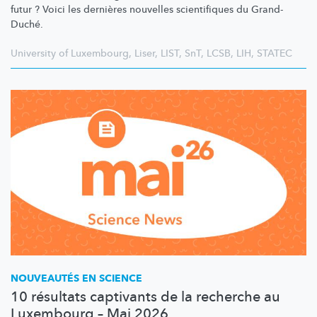
futur ? Voici les dernières nouvelles scientifiques du Grand-
Duché.
University of Luxembourg
,
Liser
,
LIST
,
SnT
,
LCSB
,
LIH
,
STATEC
NOUVEAUTÉS EN SCIENCE
10 résultats captivants de la recherche au
Luxembourg – Mai 2026