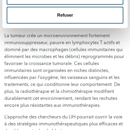
possède une capacité exceptionnelle à remodeler le
système immunitaire. Les chercheurs proposent un
Refuser
nouveau cadre conceptuel fondé sur le bon timing des
traitements.
La tumeur crée un microenvironnement fortement
immunosuppresseur, pauvre en lymphocytes T actifs et
dominé par des macrophages (cellules immunitaires qui
éliminent les microbes et les débris) reprogrammés pour
favoriser la croissance tumorale. Ces cellules
immunitaires sont organisées en niches distinctes,
influencées par l’oxygène, les vaisseaux sanguins et les
traitements, ce qui conditionne leur comportement. De
plus, la radiothérapie et la chimiothérapie modifient
durablement cet environnement, rendant les rechutes
encore plus résistantes aux immunothérapies.
L’approche des chercheurs du LIH pourrait ouvrir la voie
à des stratégies immunothérapeutiques plus efficaces et