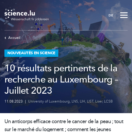
Skip
to
DE
main
content
Accueil
NOUVEAUTÉS EN SCIENCE
10 résultats pertinents de la
recherche au Luxembourg –
Juillet 2023
11.08.2023
|
University of Luxembourg
,
LNS
,
LIH
,
LIST
,
Liser
,
LCSB
Un anticorps efficace contre le cancer de la peau ; tout
sur le marché du logement ; comment les jeunes