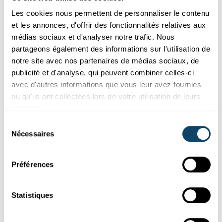
médicale et finalement des tests de polysomnographie.
Les cookies nous permettent de personnaliser le contenu
Les premiers participants ont terminé toutes les étapes
et les annonces, d'offrir des fonctionnalités relatives aux
de l'étude et pourraient désormais bénéficier d'un accès
médias sociaux et d'analyser notre trafic. Nous
précoce aux traitements existants, ainsi qu’à de futurs
partageons également des informations sur l'utilisation de
essais cliniques visant à prévenir la progression de la
notre site avec nos partenaires de médias sociaux, de
neurodégénérescence.
publicité et d'analyse, qui peuvent combiner celles-ci
avec d'autres informations que vous leur avez fournies
Vers le communiqué de presse
ou qu'ils ont collectées lors de votre utilisation de leurs
services.
Sélection
Vaincre les méthodes de défense
Nécessaires
du
consentement
du cancer : quand il s‘agit de
Préférences
„réchauffer“ les tumeurs
Luxembourg Institute of Health (LIH)
Statistiques
Cancer / Santé / Nouvelles thérapies