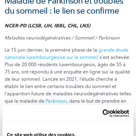
Maladie de Parkinson et troubles
du sommeil : le lien se confirme
NCER-PD (LCSB, LIH, IBBL, CHL, LNS)
Maladies neurodégénératives / Sommeil / Parkinson
Le 15 juin dernier, la première phase de la
grande étude
nationale luxembourgeoise sur le sommeil
s'est achevée.
Plus de 20.000 résidents luxembourgeois, âgés de 55 à
75 ans, ont répondu à une enquête en ligne sur la qualité
de leur sommeil. Lancée en 2021, l‘étude cherche à
établir le lien entre certains troubles du sommeil et
l‘apparition future de maladies neurodégénératives telles
que la maladie de
Parkinson
, dans le but de prendre en
charge précocement ces patients, dépister et développer
des traitements préventifs.
Les participants ont été soumis à des questionnaires, et
pour certains, à des tests olfactifs, une évaluation
Ce site web utilise des cookies.