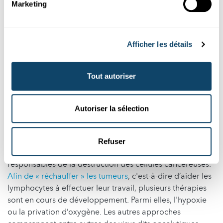
Marketing
L’immunothérapie est porteuse d’espoir et de guérison
contre le cancer, comme nous l’avons vu plus haut avec
GDF-15. Malheureusement, elle échoue parfois. Afin de
Afficher les détails
mieux comprendre les raisons de cet échec et se pencher
sur les solutions, une équipe de chercheurs a publié un
bilan situationnel complet sur les mécanismes de défense
Tout autoriser
des cellules cancéreuses, leurs façons de bloquer notre
système immunitaire et les stratégies thérapeutiques
envisageables.
Autoriser la sélection
Une tumeur est dite « froide » lorsqu’elle se rend
inaccessible à notre système immunitaire : aucun
Refuser
lymphocyte T ne peut l’infiltrer. Or les lymphocytes T sont
responsables de la destruction des cellules cancéreuses.
Afin de « réchauffer » les tumeurs
, c'est-à-dire d’aider les
lymphocytes à effectuer leur travail, plusieurs thérapies
sont en cours de développement. Parmi elles, l'hypoxie
ou la privation d‘oxygène. Les autres approches