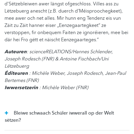
d’Sëtzebleiwen awer längst ofgeschloss. Villes ass zu
Lëtzebuerg anescht (z.B. duerch d’Méisproochegkeet),
mee awer och net alles. Mir hunn eng Tendenz eis vun
Zäit zu Zäit hanner eiser „Eenzegaartegkeet“ ze
verstoppen, fir onbequem Faiten ze ignoréieren, mee bei
där hei Fro gëtt et näischt Eenzegaarteges.“
Auteuren
: scienceRELATIONS/Hannes Schlender,
Joseph Rodesch (FNR) & Antoine Fischbach/Uni
Lëtzebuerg
Éditeuren
: Michèle Weber, Joseph Rodesch, Jean-Paul
Bertemes (FNR)
Iwwersetzerin
: Michèle Weber (FNR)
Bleiwe schwaach Schüler iwwerall op der Welt
sëtzen?