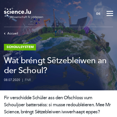
Skip
to
DE
main
content
Accueil
SCHOULSYSTEM
Wat bréngt Sëtzebleiwen an
der Schoul?
08.07.2020
|
FNR
Fir verschidde Schüler ass den Ofschloss vum
Schouljoer batterséiss: si musse
redoubléieren.
Mee Mr
Science, bréngt Sëtzebleiwen iwwerhaapt eppes?