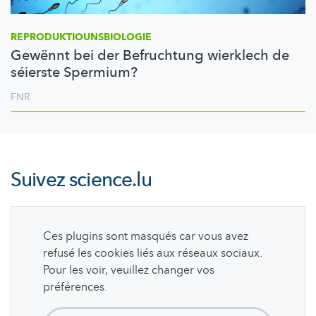
REPRODUKTIOUNSBIOLOGIE
Gewënnt bei der Befruchtung wierklech de
séierste Spermium?
FNR
Suivez
science.lu
Ces plugins sont masqués car vous avez
refusé les cookies liés aux réseaux sociaux.
Pour les voir, veuillez changer vos
préférences.