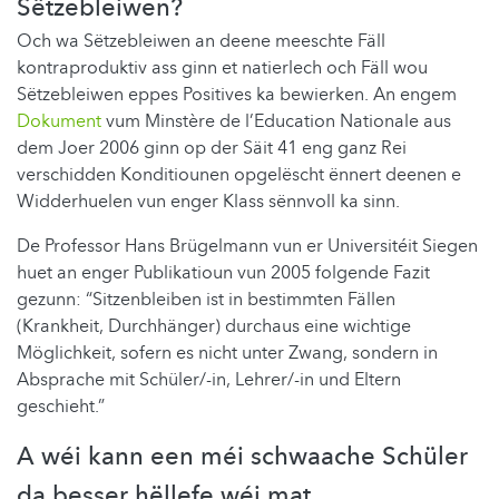
Sëtzebleiwen?
Och wa Sëtzebleiwen an deene meeschte Fäll
kontraproduktiv ass ginn et natierlech och Fäll wou
Sëtzebleiwen eppes Positives ka bewierken. An engem
Dokument
vum Minstère de l’Education Nationale aus
dem Joer 2006 ginn op der Säit 41 eng ganz Rei
verschidden Konditiounen opgelëscht ënnert deenen e
Widderhuelen vun enger Klass sënnvoll ka sinn.
De Professor Hans Brügelmann vun er Universitéit Siegen
huet an enger Publikatioun vun 2005 folgende Fazit
gezunn: “Sitzenbleiben ist in bestimmten Fällen
(Krankheit, Durchhänger) durchaus eine wichtige
Möglichkeit, sofern es nicht unter Zwang, sondern in
Absprache mit Schüler/-in, Lehrer/-in und Eltern
geschieht.”
A wéi kann een méi schwaache Schüler
da besser hëllefe wéi mat