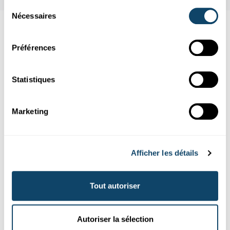
Sélection
Nécessaires
du
consentement
Aussi intéréssant
Préférences
FORSCHER IN DER SCHULE
BILDUNG
Statistiques
Marketing
Afficher les détails
Tout autoriser
Offres pour école et loisirs
Autoriser la sélection
SCIENCES ET LANGUES