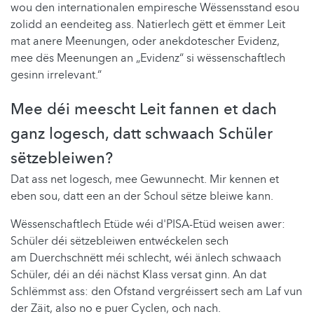
wou den internationalen empiresche Wëssensstand esou
zolidd an eendeiteg ass. Natierlech gëtt et ëmmer Leit
mat anere Meenungen, oder anekdotescher Evidenz,
mee dës Meenungen an „Evidenz“ si wëssenschaftlech
gesinn irrelevant.“
Mee déi meescht Leit fannen et dach
ganz logesch, datt schwaach Schüler
sëtzebleiwen?
Dat ass net logesch, mee Gewunnecht. Mir kennen et
eben sou, datt een an der Schoul sëtze bleiwe kann.
Wëssenschaftlech Etüde wéi d'PISA-Etüd weisen awer:
Schüler déi sëtzebleiwen entwéckelen sech
am Duerchschnëtt méi schlecht, wéi änlech schwaach
Schüler, déi an déi nächst Klass versat ginn. An dat
Schlëmmst ass: den Ofstand vergréissert sech am Laf vun
der Zäit, also no e puer Cyclen, och nach.