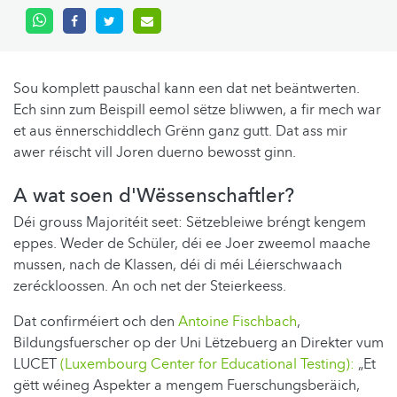
Sou komplett pauschal kann een dat net beäntwerten.
Ech sinn zum Beispill eemol sëtze bliwwen, a fir mech war
et aus ënnerschiddlech Grënn ganz gutt. Dat ass mir
awer réischt vill Joren duerno bewosst ginn.
A wat soen d'Wëssenschaftler?
Déi grouss Majoritéit seet: Sëtzebleiwe bréngt kengem
eppes. Weder de Schüler, déi ee Joer zweemol maache
mussen, nach de Klassen, déi di méi Léierschwaach
zeréckloossen. An och net der Steierkeess.
Dat confirméiert och den
Antoine Fischbach
,
Bildungsfuerscher op der Uni Lëtzebuerg an Direkter vum
LUCET
(Luxembourg Center for Educational Testing):
„Et
gëtt wéineg Aspekter a mengem Fuerschungsberäich,