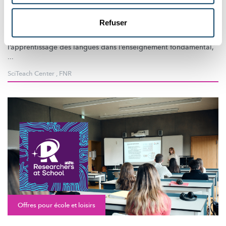
Lët'z talk about Science : quel est le lien avec
les langues ?
Refuser
L'enseignement
des sciences peut servir de catalyseur pour
l’apprentissage
des langues dans
l’enseignement
fondamental,
...
SciTeach Center
,
FNR
Offres pour école et loisirs