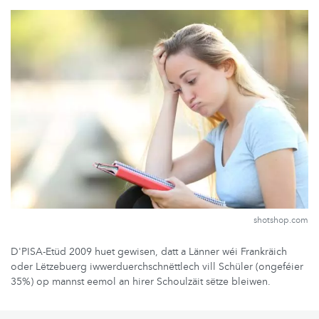
shotshop.com
D'PISA-Etüd 2009 huet gewisen, datt a Länner wéi Frankräich
oder Lëtzebuerg iwwerduerchschnëttlech vill Schüler (ongeféier
35%) op mannst eemol an hirer Schoulzäit sëtze bleiwen.