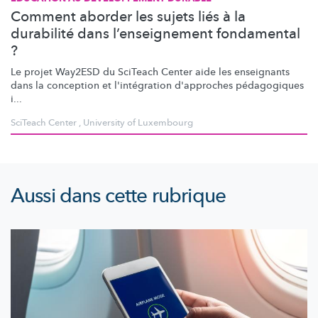
Comment aborder les sujets liés à la
durabilité dans l’enseignement fondamental
?
Le projet Way2ESD du SciTeach Center aide les enseignants
dans la conception et
l'intégration
d'approches pédagogiques
i...
SciTeach Center
,
University of Luxembourg
Aussi dans cette rubrique