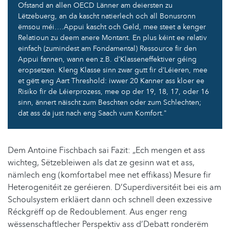
Ofstand an allen OECD Länner am deiersten zu
Lëtzebuerg, an da kascht natierlech och all Bonusronn
ëmsou méi….Appui kascht och Geld, mee steet a kenger
Relatioun zu deem anere Montant. En plus kéint ee relativ
einfach (zumindest am Fondamental) Ressource fir den
Appui fannen, wann een z.B. d’Klasseneffektiver géing
eropsetzen. Kleng Klasse sinn zwar gutt fir d’Léieren, mee
et gëtt eng Aart Threshold: iwwer 20 Kanner ass kloer ee
Risiko fir de Léierprozess, mee op der 19, 18, 17, oder 16
sinn, ännert näischt zum Beschten oder zum Schlechten;
dat ass da just nach eng Saach vum Komfort."
Dem Antoine Fischbach sai Fazit: „Ech mengen et ass
wichteg, Sëtzebleiwen als dat ze gesinn wat et ass,
nämlech eng (komfortabel mee net effikass) Mesure fir
Heterogenitéit ze geréieren. D’Superdiversitéit bei eis am
Schoulsystem erkläert dann och schnell deen exzessive
Réckgrëff op de Redoublement. Aus enger reng
wëssenschaftlecher Perspektiv ass d’Debatt ronderëm