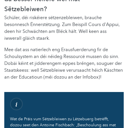
Sëtzebleiwen?
Schüler, déi riskéiere sëtzenzebleiwen, brauche
besonnesch Ënnerstëtzung. Zum Beispill Cours d'Appui,
deen hir Schwächten am Bléck hält. Well keen ass
iwwerall gläich staark.
Mee dat ass natierlech eng Erausfuerderung fir de
Schoulsystem an déi néideg Ressourcë mussen do sinn.
Dobäi kéint et jidderengem eppes bréngen, souguer der
Staatskeess: well Sëtzebleiwe verursaacht héich Käschten
an der Educatioun (méi dozou an der Infobox)!
Wat de Präis vum Sëtzebleiwen zu Lëtzebuerg betrëfft,
dozou seet den Antoine Fischbach: „Beschoulung ass mat