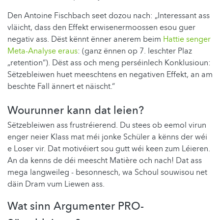
Den Antoine Fischbach seet dozou nach: „Interessant ass
vläicht, dass den Effekt erwisenermoossen esou guer
negativ ass. Dëst kënnt ënner anerem beim
Hattie senger
Meta-Analyse eraus
: (ganz ënnen op 7. leschter Plaz
„retention“). Dëst ass och meng perséinlech Konklusioun:
Sëtzebleiwen huet meeschtens en negativen Effekt, an am
beschte Fall ännert et näischt.“
Wourunner kann dat leien?
Sëtzebleiwen ass frustréierend. Du stees ob eemol virun
enger neier Klass mat méi jonke Schüler a kënns der wéi
e Loser vir. Dat motivéiert sou gutt wéi keen zum Léieren.
An da kenns de déi meescht Matière och nach! Dat ass
mega langweileg - besonnesch, wa Schoul souwisou net
däin Dram vum Liewen ass.
Wat sinn Argumenter PRO-