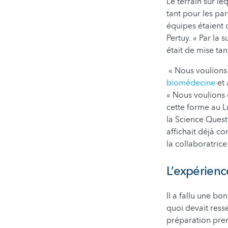
Le terrain sur le
tant pour les pa
équipes étaient q
Pertuy. « Par la 
était de mise tan
« Nous voulions 
biomédecine
et 
« Nous voulions 
cette forme au Lu
la Science Quest
affichait déjà c
la collaboratrice
L’expérienc
Il a fallu une b
quoi devait ress
préparation pren