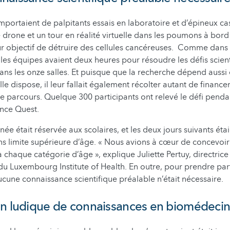
portaient de palpitants essais en laboratoire et d’épineux ca
e drone et un tour en réalité virtuelle dans les poumons à bord
ur objectif de détruire des cellules cancéreuses. Comme dans 
es équipes avaient deux heures pour résoudre les défis scient
ans les onze salles. Et puisque que la recherche dépend auss
lle dispose, il leur fallait également récolter autant de finan
e parcours. Quelque 300 participants ont relevé le défi pendant
ence Quest.
ée était réservée aux scolaires, et les deux jours suivants éta
ns limite supérieure d’âge. « Nous avions à cœur de concevoi
 chaque catégorie d’âge », explique Juliette Pertuy, directrice
 Luxembourg Institute of Health. En outre, pour prendre part
ucune connaissance scientifique préalable n’était nécessaire.
on ludique de connaissances en biomédeci