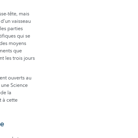
sse-tête, mais
 d’un vaisseau
les parties
ifiques qui se
i des moyens
cements que
 les trois jours
ient ouverts au
r une Science
 de la
 à cette
ne