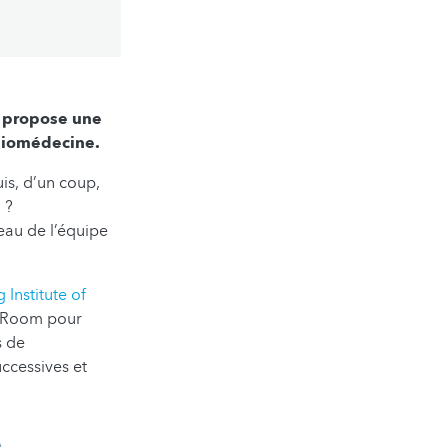
) propose une
 biomédecine.
uis, d’un coup,
 ?
eau de l’équipe
Institute of
e Room pour
s de
uccessives et
e