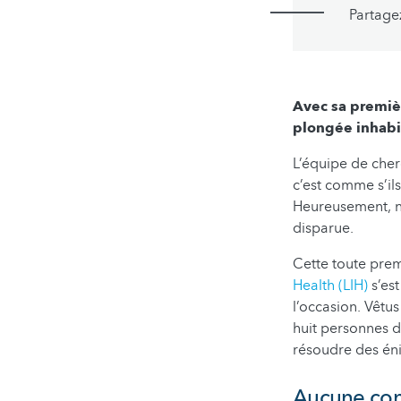
Partage
Avec sa premiè
plongée inhabit
L’équipe de cherc
c’est comme s’ils
Heureusement, no
disparue.
Cette toute prem
Health (LIH)
s’es
l’occasion. Vêtu
huit personnes d
résoudre des éni
Aucune conn