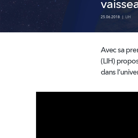
vaissea
25.06.2018
|
LIH
Avec sa pre
(LIH) propos
dans l’unive