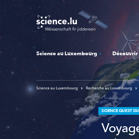
Skip
to
main
content
Science au Luxembourg
Découvrir
Science au Luxembourg
Recherche au Luxembourg
SCIENCE QUEST DU
Voyage