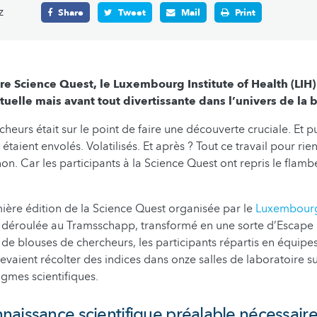
z
Share
Tweet
Mail
Print
re Science Quest, le Luxembourg Institute of Health (LIH
uelle mais avant tout divertissante dans l’univers de la
heurs était sur le point de faire une découverte cruciale. Et p
 étaient envolés. Volatilisés. Et après ? Tout ce travail pour rien
n. Car les participants à la Science Quest ont repris le flamb
ière édition de la Science Quest organisée par le
Luxembourg 
t déroulée au Tramsschapp, transformé en une sorte d’Escap
s de blouses de chercheurs, les participants répartis en équipe
evaient récolter des indices dans onze salles de laboratoire s
gmes scientifiques.
aissance scientifique préalable nécessair