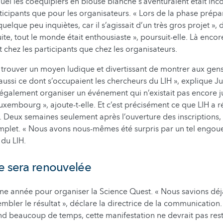
quel les coéquipiers en blouse blanche s’aventuraient était inc
rticipants que pour les organisateurs. « Lors de la phase prépa
uelque peu inquiètes, car il s’agissait d’un très gros projet », 
suite, tout le monde était enthousiaste », poursuit-elle. Là enco
t chez les participants que chez les organisateurs.
trouver un moyen ludique et divertissant de montrer aux gens
aussi ce dont s’occupaient les chercheurs du LIH », explique Jul
également organiser un événement qui n’existait pas encore j
xembourg », ajoute-t-elle. Et c’est précisément ce que LIH a ré
. Deux semaines seulement après l’ouverture des inscriptions, 
omplet. « Nous avons nous-mêmes été surpris par un tel engou
 du LIH.
e sera renouvelée
onne année pour organiser la Science Quest. « Nous savions déj
embler le résultat », déclare la directrice de la communication
d beaucoup de temps, cette manifestation ne devrait pas reste