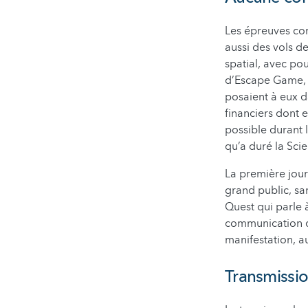
Les épreuves com
aussi des vols d
spatial, avec po
d’Escape Game, l
posaient à eux d
financiers dont e
possible durant l
qu’a duré la Sci
La première journ
grand public, sa
Quest qui parle à
communication du
manifestation, a
Transmissi