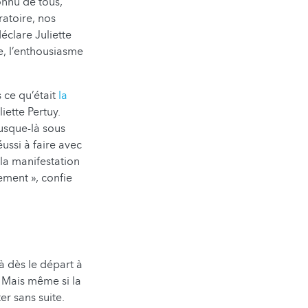
onnu de tous,
ratoire, nos
déclare Juliette
re, l’enthousiasme
 ce qu’était
la
iette Pertuy.
usque-là sous
ussi à faire avec
la manifestation
ement », confie
à dès le départ à
. Mais même si la
r sans suite.