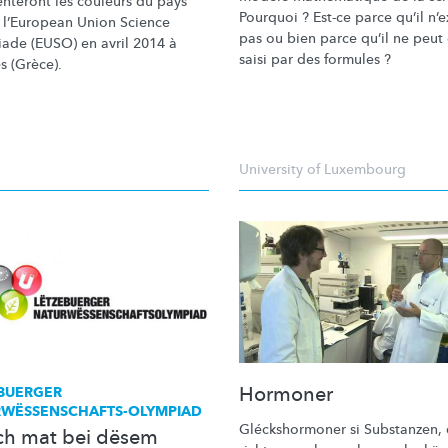
enteront
les couleurs du pays
Pourquoi ? Est-ce parce qu’il n’e
e l’European Union Science
pas ou bien parce qu’il ne peut 
ade (EUSO) en avril 2014 à
saisi par des formules ?
s (Grèce).
University of Luxembourg
Hormoner
BUERGER
WËSSENSCHAFTS-OLYMPIAD
Gléckshormoner
si Substanzen, 
h mat bei dësem