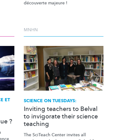
découverte majeure !
MNHN
E ET
SCIENCE ON TUESDAYS:
Inviting teachers to Belval
to invigorate their science
que ?
teaching
n
The SciTeach Center invites all
ence.