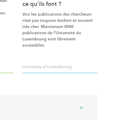
nen.
ce qu’ils font ?
ren.
Voir les publications des chercheurs
n’est pas toujours évident et souvent
très cher. Maintenant 8000
publications de
l’Université
du
Luxembourg sont librement
accessibles.
University of Luxembourg
Next
››
page