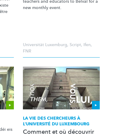
teachers and educators to Belval for a
xiste
new monthly event.
être
Universität Luxemburg
,
Script
,
Ifen
,
FNR
LA VIE DES CHERCHEURS À
L’UNIVERSITÉ
DU LUXEMBOURG
déi eis
Comment et où découvrir