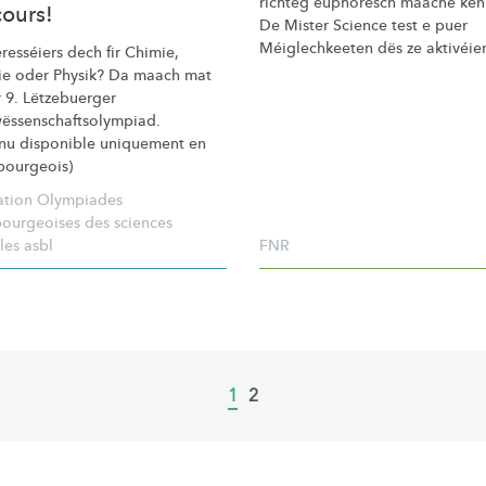
richteg euphoresch maache kën
ours!
De Mister Science test e puer
Méiglechkeeten
dës ze
aktivéie
eresséiers
dech fir Chimie,
ie oder Physik? Da maach mat
r 9. Lëtzebuerger
ëssenschaftsolympiad.
nu disponible uniquement en
ourgeois)
ation Olympiades
ourgeoises des sciences
les asbl
FNR
Current
1
Page
2
page