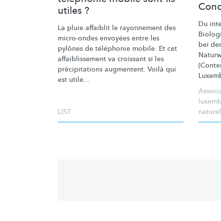
Conc
utiles ?
Du
int
La pluie affaiblit le rayonnement des
Biolog
micro-ondes envoyées entre les
bei de
pylônes de téléphonie mobile. Et cet
Naturw
affaiblissement
va croissant si les
(Conte
précipitations
augmentent. Voilà qui
Luxemb
est utile...
Associ
luxemb
LIST
naturel
Pagination