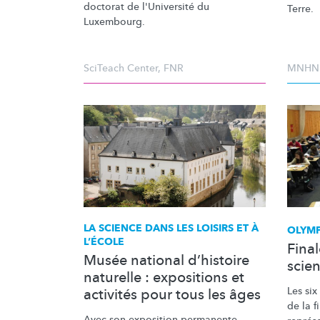
doctorat de l'Université du
Terre.
Luxembourg.
SciTeach Center
,
FNR
MNHN
LA SCIENCE DANS LES LOISIRS ET À
OLYM
L’ÉCOLE
Fina
Musée national d’histoire
scien
naturelle : expositions et
Les six
activités pour tous les âges
de la f
Avec son exposition permanente