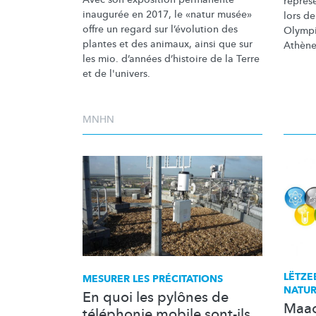
représ
inaugurée en 2017, le «natur musée»
lors d
offre un regard sur
l’évolution
des
Olympi
plantes et des animaux, ainsi que sur
Athène
les mio. d’années d’histoire de la Terre
et de l'univers.
MNHN
LËTZE
MESURER LES PRÉCITATIONS
NATUR
En quoi les pylônes de
Maac
téléphonie mobile sont-ils