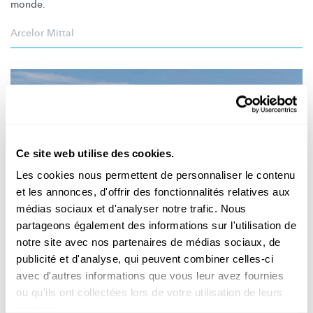
monde.
Arcelor Mittal
Ce site web utilise des cookies.
Les cookies nous permettent de personnaliser le contenu
et les annonces, d'offrir des fonctionnalités relatives aux
médias sociaux et d'analyser notre trafic. Nous
partageons également des informations sur l'utilisation de
notre site avec nos partenaires de médias sociaux, de
ERFINDER VUM DAG
publicité et d'analyse, qui peuvent combiner celles-ci
De Prinzip vum Héichuewen ass zweemol
avec d'autres informations que vous leur avez fournies
erfonnt ginn
ou qu'ils ont collectées lors de votre utilisation de leurs
services.