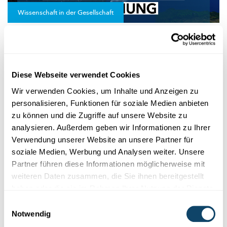
Wissenschaft in der Gesellschaft
REPRÄSENTATIVE FNR-UMFRAGE
Vertrauen der Bevölkerung in die
Wissenschaft weiter gestiegen
Diese Webseite verwendet Cookies
Wie bewerten die Luxemburger die Rolle der Wissenschaft in
der
Covid-Pandemie?
Wie hoch ist das Interesse an der
Wir verwenden Cookies, um Inhalte und Anzeigen zu
Wissens...
personalisieren, Funktionen für soziale Medien anbieten
FNR
zu können und die Zugriffe auf unsere Website zu
analysieren. Außerdem geben wir Informationen zu Ihrer
Verwendung unserer Website an unsere Partner für
soziale Medien, Werbung und Analysen weiter. Unsere
Partner führen diese Informationen möglicherweise mit
weiteren Daten zusammen, die Sie ihnen bereitgestellt
haben oder die sie im Rahmen Ihrer Nutzung der Dienste
gesammelt haben.
Einwilligungsauswahl
Notwendig