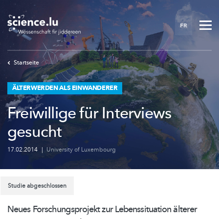
Skip
to
FR
main
content
Startseite
ÄLTERWERDEN ALS EINWANDERER
Freiwillige für Interviews
gesucht
17.02.2014
|
University of Luxembourg
Studie abgeschlossen
Neues
Forschungsprojekt
zur
Lebenssituation
älterer