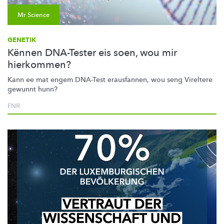
Mr Science
GENETIK
Kënnen DNA-Tester eis soen, wou mir
hierkommen?
Kann ee mat engem DNA-Test erausfannen, wou seng Vireltere
gewunnt hunn?
FNR