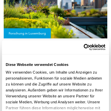
Forschung in Luxemburg
RAUMPLANUNG UND GESUNDHEIT
Wie können Städte so gestaltet werden, dass
sie Stress reduzieren?
Diese Webseite verwendet Cookies
Stadtleben ist attraktiv, kann aber auch an die Nerven gehen.
Die
FragMent-Studie
soll helfen, Städte zu entwerfen, die ...
Wir verwenden Cookies, um Inhalte und Anzeigen zu
personalisieren, Funktionen für soziale Medien anbieten
Liser
zu können und die Zugriffe auf unsere Website zu
analysieren. Außerdem geben wir Informationen zu Ihrer
Verwendung unserer Website an unsere Partner für
soziale Medien, Werbung und Analysen weiter. Unsere
Partner führen diese Informationen möglicherweise mit