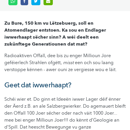
Zu Bure, 150 km vu Lëtzebuerg, soll en
Atomendlager entstoen. Ka sou en Endlager
iwwerhaapt sëcher sinn? A wéi deelt een
zukünftege Generatiounen dat mat?
Radioaktiven Offall, dee bis zu enger Millioun Jore
geféierlech Strahlen ofgëtt,
misst
een och sou laang
verstoppe kënnen - awer ouni ze vergiesse wou e läit.
Geet dat iwwerhaapt?
Schéi wier et. Do ginn et Ideeën iwwer Lager déif ënner
der Äerd z.B. an ale Salzbergwierker. Do agemauert bleift
den Offall 100 Joer sécher oder nach väit 1000 Joer...
mee bei enger Millioun Joer!!! do kënnt d’Geologie an
d’Spill. Dat heescht Bewegunge vu ganze