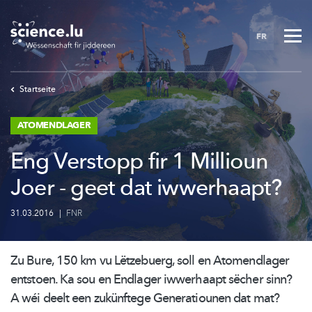
Skip
to
FR
main
content
Startseite
ATOMENDLAGER
Eng Verstopp fir 1 Millioun
Joer - geet dat iwwerhaapt?
31.03.2016
|
FNR
Zu Bure, 150 km vu Lëtzebuerg, soll en Atomendlager
entstoen. Ka sou en Endlager iwwerhaapt sëcher sinn?
A wéi deelt een zukünftege Generatiounen dat mat?