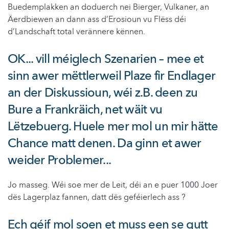
Buedemplakken an doduerch nei Bierger, Vulkaner, an
Äerdbiewen an dann ass d’Erosioun vu Flëss déi
d’Landschaft total verännere kënnen.
OK... vill méiglech Szenarien – mee et
sinn awer mëttlerweil Plaze fir Endlager
an der Diskussioun, wéi z.B. deen zu
Bure a Frankräich, net wäit vu
Lëtzebuerg. Huele mer mol un mir hätte
Chance matt denen. Da ginn et awer
weider Problemer...
Jo masseg. Wéi soe mer de Leit, déi an e puer 1000 Joer
dës Lagerplaz fannen, datt dës geféierlech ass ?
Ech géif mol soen et muss een se gutt