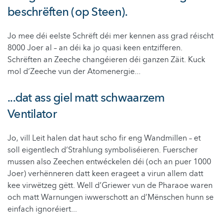
beschrëften (op Steen).
Jo mee déi eelste Schrëft déi mer kennen ass grad réischt
8000 Joer al – an déi ka jo quasi keen entzifferen.
Schrëften an Zeeche changéieren déi ganzen Zäit. Kuck
mol d‘Zeeche vun der Atomenergie...
...dat ass giel matt schwaarzem
Ventilator
Jo, vill Leit halen dat haut scho fir eng Wandmillen – et
soll eigentlech d‘Strahlung symboliséieren. Fuerscher
mussen also Zeechen entwéckelen déi (och an puer 1000
Joer) verhënneren datt keen erageet a virun allem datt
kee virwëtzeg gëtt. Well d’Griewer vun de Pharaoe waren
och matt Warnungen iwwerschott an d’Mënschen hunn se
einfach ignoréiert...